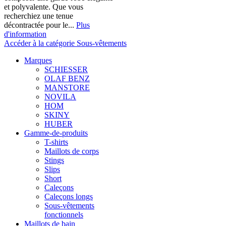
et polyvalente. Que vous
recherchiez une tenue
décontractée pour le...
Plus
d'information
Accéder à la catégorie Sous-vêtements
Marques
SCHIESSER
OLAF BENZ
MANSTORE
NOVILA
HOM
SKINY
HUBER
Gamme-de-produits
T-shirts
Maillots de corps
Stings
Slips
Short
Caleçons
Caleçons longs
Sous-vêtements
fonctionnels
Maillots de bain