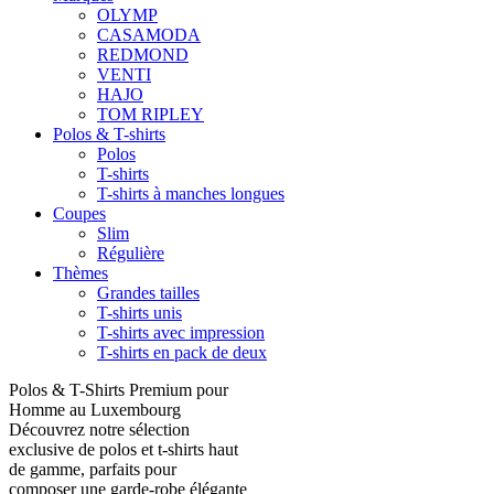
OLYMP
CASAMODA
REDMOND
VENTI
HAJO
TOM RIPLEY
Polos & T-shirts
Polos
T-shirts
T-shirts à manches longues
Coupes
Slim
Régulière
Thèmes
Grandes tailles
T-shirts unis
T-shirts avec impression
T-shirts en pack de deux
Polos & T-Shirts Premium pour
Homme au Luxembourg
Découvrez notre sélection
exclusive de polos et t-shirts haut
de gamme, parfaits pour
composer une garde-robe élégante