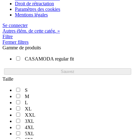
Droit de rétractation
Paramètres des cookies
Mentions légales
Se connecter
Autres élém. de cette catég. »
Filtre
Fermer filtres
Gamme de produits
CASAMODA regular fit
Sauvez
Taille
S
M
L
XL
XXL
3XL
4XL
5XL