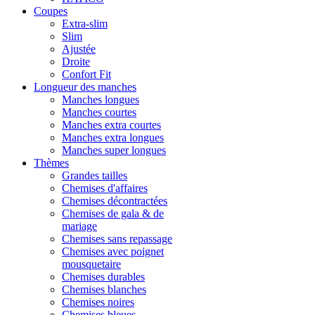
Coupes
Extra-slim
Slim
Ajustée
Droite
Confort Fit
Longueur des manches
Manches longues
Manches courtes
Manches extra courtes
Manches extra longues
Manches super longues
Thèmes
Grandes tailles
Chemises d'affaires
Chemises décontractées
Chemises de gala & de
mariage
Chemises sans repassage
Chemises avec poignet
mousquetaire
Chemises durables
Chemises blanches
Chemises noires
Chemises bleues