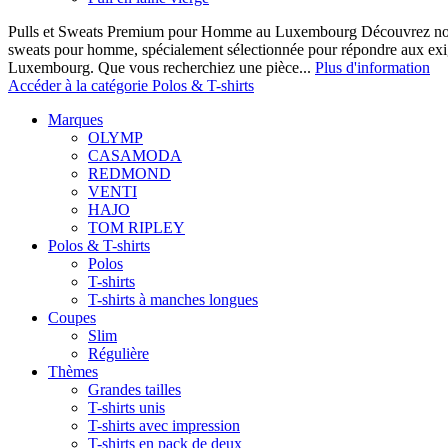
Pulls et Sweats Premium pour Homme au Luxembourg Découvrez notre 
sweats pour homme, spécialement sélectionnée pour répondre aux ex
Luxembourg. Que vous recherchiez une pièce...
Plus d'information
Accéder à la catégorie Polos & T-shirts
Marques
OLYMP
CASAMODA
REDMOND
VENTI
HAJO
TOM RIPLEY
Polos & T-shirts
Polos
T-shirts
T-shirts à manches longues
Coupes
Slim
Régulière
Thèmes
Grandes tailles
T-shirts unis
T-shirts avec impression
T-shirts en pack de deux