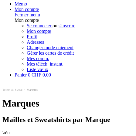
Mémo
Mon compte
Fermer menu
Mon compte
Se connecter
ou
s'inscrire
Mon compte
Profil
Adresses
Changer mode paiement
Gérer les cartes de crédit
Mes comm.
Mes téléch. instant.
Liste vœux
Panier
0
CHF 0,00
Tricot & Sweat
/
Marques
Marques
Mailles et Sweatshirts par Marque
\n\n