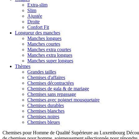
Extra-slim
Slim
Ajustée
Droite
Confort Fit
Longueur des manches
Manches longues
Manches courtes
Manches extra courtes
Manches extra longues
Manches super longues
Thèmes
Grandes tailles
Chemises d'affaires
Chemises décontractées
Chemises de gala & de mariage
Chemises sans repassage
Chemises avec poignet mousquetaire
Chemises durables
Chemises blanches
Chemises noires
Chemises bleues
Chemises pour Homme de Qualité Supérieure au Luxembourg Découvre
de chemises pour homme, soigneusement sélectionnée pour répondre