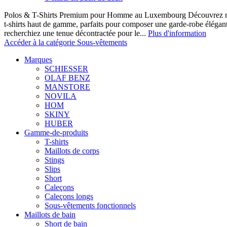
Polos & T-Shirts Premium pour Homme au Luxembourg Découvrez notr
t-shirts haut de gamme, parfaits pour composer une garde-robe élégan
recherchiez une tenue décontractée pour le...
Plus d'information
Accéder à la catégorie Sous-vêtements
Marques
SCHIESSER
OLAF BENZ
MANSTORE
NOVILA
HOM
SKINY
HUBER
Gamme-de-produits
T-shirts
Maillots de corps
Stings
Slips
Short
Caleçons
Caleçons longs
Sous-vêtements fonctionnels
Maillots de bain
Short de bain