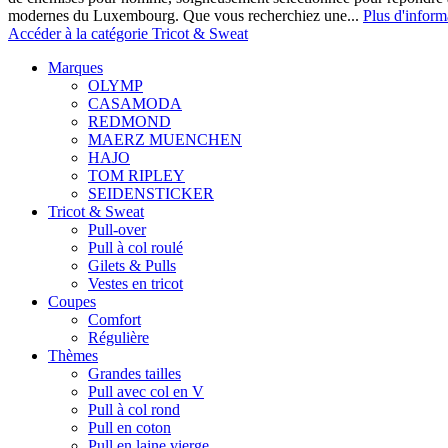
modernes du Luxembourg. Que vous recherchiez une...
Plus d'inform
Accéder à la catégorie Tricot & Sweat
Marques
OLYMP
CASAMODA
REDMOND
MAERZ MUENCHEN
HAJO
TOM RIPLEY
SEIDENSTICKER
Tricot & Sweat
Pull-over
Pull à col roulé
Gilets & Pulls
Vestes en tricot
Coupes
Comfort
Régulière
Thèmes
Grandes tailles
Pull avec col en V
Pull à col rond
Pull en coton
Pull en laine vierge