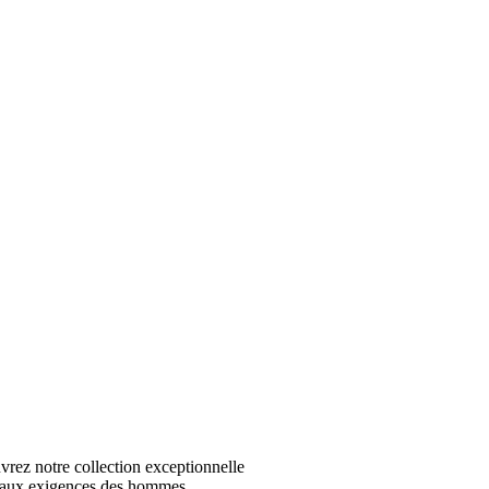
z notre collection exceptionnelle
 aux exigences des hommes