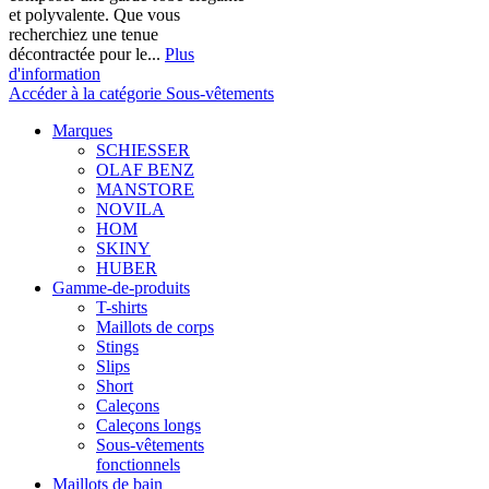
et polyvalente. Que vous
recherchiez une tenue
décontractée pour le...
Plus
d'information
Accéder à la catégorie Sous-vêtements
Marques
SCHIESSER
OLAF BENZ
MANSTORE
NOVILA
HOM
SKINY
HUBER
Gamme-de-produits
T-shirts
Maillots de corps
Stings
Slips
Short
Caleçons
Caleçons longs
Sous-vêtements
fonctionnels
Maillots de bain