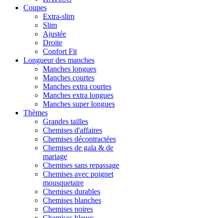
Coupes
Extra-slim
Slim
Ajustée
Droite
Confort Fit
Longueur des manches
Manches longues
Manches courtes
Manches extra courtes
Manches extra longues
Manches super longues
Thèmes
Grandes tailles
Chemises d'affaires
Chemises décontractées
Chemises de gala & de
mariage
Chemises sans repassage
Chemises avec poignet
mousquetaire
Chemises durables
Chemises blanches
Chemises noires
Chemises bleues