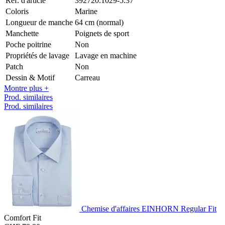
Réf. d'article
392720.1029-5.37
Coloris
Marine
Longueur de manche
64 cm (normal)
Manchette
Poignets de sport
Poche poitrine
Non
Propriétés de lavage
Lavage en machine
Patch
Non
Dessin & Motif
Carreau
Montre plus +
Prod. similaires
Prod. similaires
Chemise d'affaires EINHORN Regular Fit
Comfort Fit