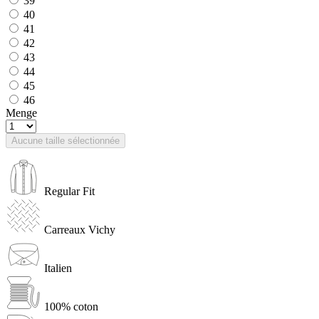
39
40
41
42
43
44
45
46
Menge
Aucune taille sélectionnée
Regular Fit
Carreaux Vichy
Italien
100% coton