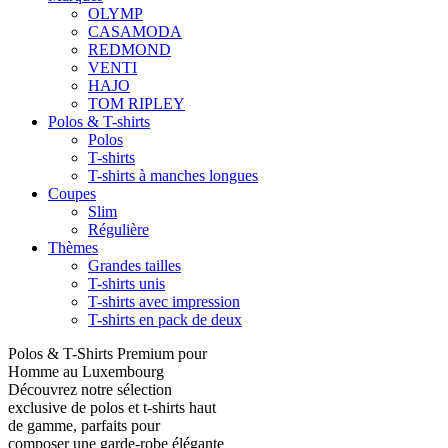
OLYMP
CASAMODA
REDMOND
VENTI
HAJO
TOM RIPLEY
Polos & T-shirts
Polos
T-shirts
T-shirts à manches longues
Coupes
Slim
Régulière
Thèmes
Grandes tailles
T-shirts unis
T-shirts avec impression
T-shirts en pack de deux
Polos & T-Shirts Premium pour
Homme au Luxembourg
Découvrez notre sélection
exclusive de polos et t-shirts haut
de gamme, parfaits pour
composer une garde-robe élégante