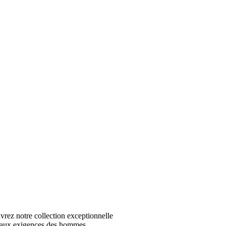
z notre collection exceptionnelle
 aux exigences des hommes