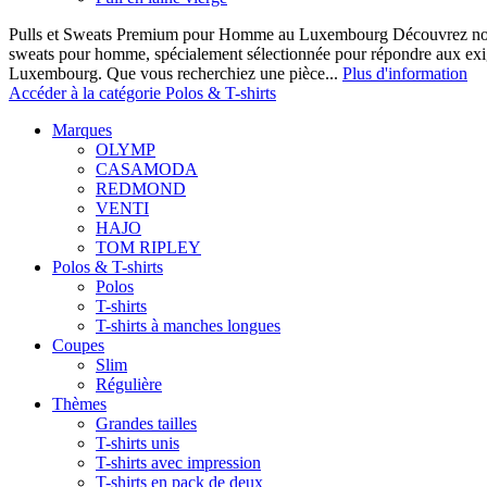
Pulls et Sweats Premium pour Homme au Luxembourg Découvrez notre 
sweats pour homme, spécialement sélectionnée pour répondre aux ex
Luxembourg. Que vous recherchiez une pièce...
Plus d'information
Accéder à la catégorie Polos & T-shirts
Marques
OLYMP
CASAMODA
REDMOND
VENTI
HAJO
TOM RIPLEY
Polos & T-shirts
Polos
T-shirts
T-shirts à manches longues
Coupes
Slim
Régulière
Thèmes
Grandes tailles
T-shirts unis
T-shirts avec impression
T-shirts en pack de deux