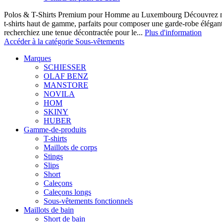
Polos & T-Shirts Premium pour Homme au Luxembourg Découvrez notr
t-shirts haut de gamme, parfaits pour composer une garde-robe élégan
recherchiez une tenue décontractée pour le...
Plus d'information
Accéder à la catégorie Sous-vêtements
Marques
SCHIESSER
OLAF BENZ
MANSTORE
NOVILA
HOM
SKINY
HUBER
Gamme-de-produits
T-shirts
Maillots de corps
Stings
Slips
Short
Caleçons
Caleçons longs
Sous-vêtements fonctionnels
Maillots de bain
Short de bain