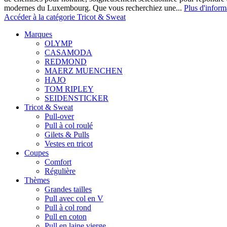
modernes du Luxembourg. Que vous recherchiez une...
Plus d'inform
Accéder à la catégorie Tricot & Sweat
Marques
OLYMP
CASAMODA
REDMOND
MAERZ MUENCHEN
HAJO
TOM RIPLEY
SEIDENSTICKER
Tricot & Sweat
Pull-over
Pull à col roulé
Gilets & Pulls
Vestes en tricot
Coupes
Comfort
Régulière
Thèmes
Grandes tailles
Pull avec col en V
Pull à col rond
Pull en coton
Pull en laine vierge