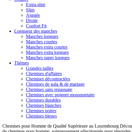
Extra-slim
Slim
Ajustée
Droite
Confort Fit
Longueur des manches
Manches longues
Manches courtes
Manches extra courtes
Manches extra longues
Manches super longues
Thèmes
Grandes tailles
Chemises d'affaires
Chemises décontractées
Chemises de gala & de mariage
Chemises sans repassage
Chemises avec poignet mousquetaire
Chemises durables
Chemises blanches
Chemises noires
Chemises bleues
Chemises pour Homme de Qualité Supérieure au Luxembourg Découvre
de chemises pour homme, soigneusement sélectionnée pour répondre