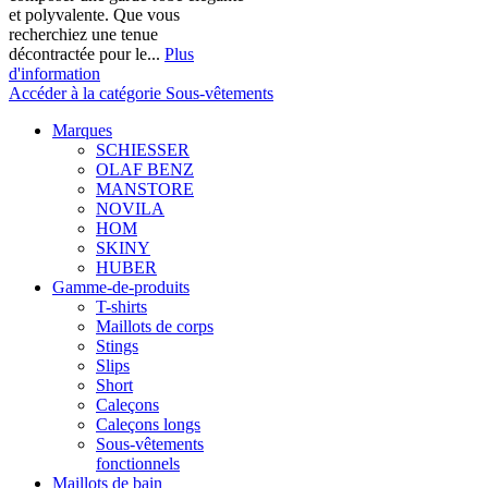
et polyvalente. Que vous
recherchiez une tenue
décontractée pour le...
Plus
d'information
Accéder à la catégorie Sous-vêtements
Marques
SCHIESSER
OLAF BENZ
MANSTORE
NOVILA
HOM
SKINY
HUBER
Gamme-de-produits
T-shirts
Maillots de corps
Stings
Slips
Short
Caleçons
Caleçons longs
Sous-vêtements
fonctionnels
Maillots de bain