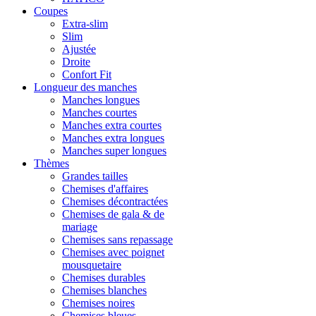
Coupes
Extra-slim
Slim
Ajustée
Droite
Confort Fit
Longueur des manches
Manches longues
Manches courtes
Manches extra courtes
Manches extra longues
Manches super longues
Thèmes
Grandes tailles
Chemises d'affaires
Chemises décontractées
Chemises de gala & de
mariage
Chemises sans repassage
Chemises avec poignet
mousquetaire
Chemises durables
Chemises blanches
Chemises noires
Chemises bleues