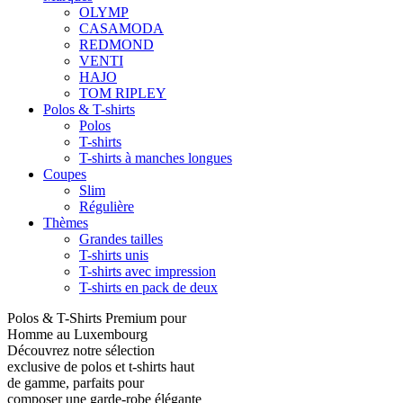
OLYMP
CASAMODA
REDMOND
VENTI
HAJO
TOM RIPLEY
Polos & T-shirts
Polos
T-shirts
T-shirts à manches longues
Coupes
Slim
Régulière
Thèmes
Grandes tailles
T-shirts unis
T-shirts avec impression
T-shirts en pack de deux
Polos & T-Shirts Premium pour
Homme au Luxembourg
Découvrez notre sélection
exclusive de polos et t-shirts haut
de gamme, parfaits pour
composer une garde-robe élégante