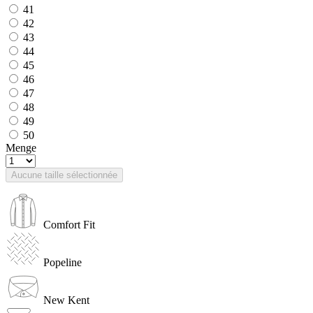
41
42
43
44
45
46
47
48
49
50
Menge
Aucune taille sélectionnée
Comfort Fit
Popeline
New Kent