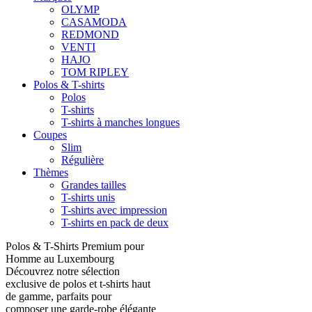
OLYMP
CASAMODA
REDMOND
VENTI
HAJO
TOM RIPLEY
Polos & T-shirts
Polos
T-shirts
T-shirts à manches longues
Coupes
Slim
Régulière
Thèmes
Grandes tailles
T-shirts unis
T-shirts avec impression
T-shirts en pack de deux
Polos & T-Shirts Premium pour
Homme au Luxembourg
Découvrez notre sélection
exclusive de polos et t-shirts haut
de gamme, parfaits pour
composer une garde-robe élégante