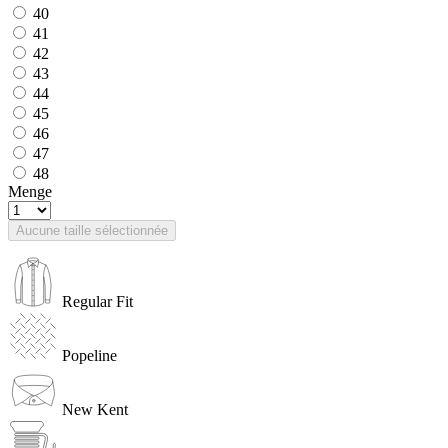
40
41
42
43
44
45
46
47
48
Menge
Aucune taille sélectionnée
Regular Fit
Popeline
New Kent