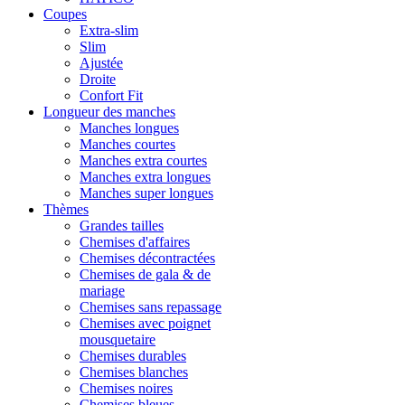
Coupes
Extra-slim
Slim
Ajustée
Droite
Confort Fit
Longueur des manches
Manches longues
Manches courtes
Manches extra courtes
Manches extra longues
Manches super longues
Thèmes
Grandes tailles
Chemises d'affaires
Chemises décontractées
Chemises de gala & de
mariage
Chemises sans repassage
Chemises avec poignet
mousquetaire
Chemises durables
Chemises blanches
Chemises noires
Chemises bleues