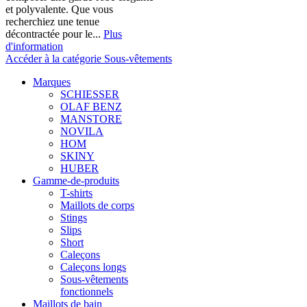
et polyvalente. Que vous
recherchiez une tenue
décontractée pour le...
Plus
d'information
Accéder à la catégorie Sous-vêtements
Marques
SCHIESSER
OLAF BENZ
MANSTORE
NOVILA
HOM
SKINY
HUBER
Gamme-de-produits
T-shirts
Maillots de corps
Stings
Slips
Short
Caleçons
Caleçons longs
Sous-vêtements
fonctionnels
Maillots de bain