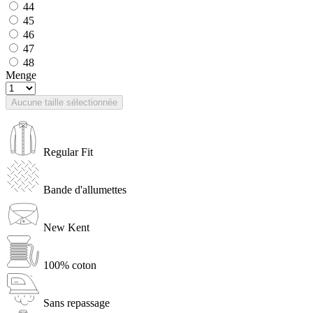
44
45
46
47
48
Menge
Aucune taille sélectionnée
Regular Fit
Bande d'allumettes
New Kent
100% coton
Sans repassage