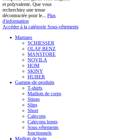
et polyvalente. Que vous
recherchiez une tenue
décontractée pour le...
Plus
d'information
Accéder à la catégorie Sous-vêtements
Marques
SCHIESSER
OLAF BENZ
MANSTORE
NOVILA
HOM
SKINY
HUBER
Gamme-de-produits
T-shirts
Maillots de corps
Stings
Slips
Short
Caleçons
Caleçons longs
Sous-vêtements
fonctionnels
Maillots de bain