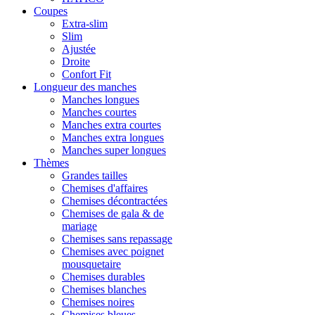
Coupes
Extra-slim
Slim
Ajustée
Droite
Confort Fit
Longueur des manches
Manches longues
Manches courtes
Manches extra courtes
Manches extra longues
Manches super longues
Thèmes
Grandes tailles
Chemises d'affaires
Chemises décontractées
Chemises de gala & de
mariage
Chemises sans repassage
Chemises avec poignet
mousquetaire
Chemises durables
Chemises blanches
Chemises noires
Chemises bleues