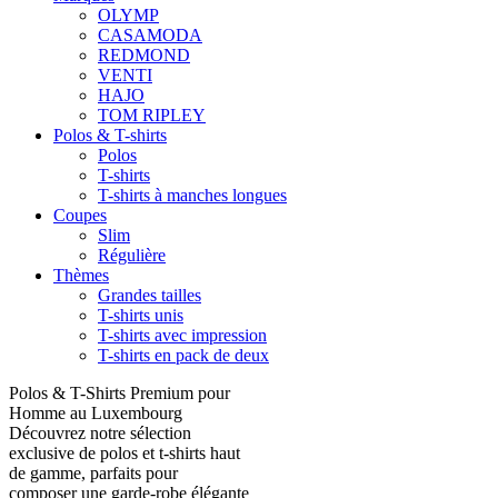
OLYMP
CASAMODA
REDMOND
VENTI
HAJO
TOM RIPLEY
Polos & T-shirts
Polos
T-shirts
T-shirts à manches longues
Coupes
Slim
Régulière
Thèmes
Grandes tailles
T-shirts unis
T-shirts avec impression
T-shirts en pack de deux
Polos & T-Shirts Premium pour
Homme au Luxembourg
Découvrez notre sélection
exclusive de polos et t-shirts haut
de gamme, parfaits pour
composer une garde-robe élégante