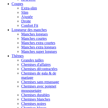
Coupes
Extra-slim
Slim
Ajustée
Droite
Confort Fit
Longueur des manches
Manches longues
Manches courtes
Manches extra courtes
Manches extra longues
Manches super longues
Thèmes
Grandes tailles
Chemises d'affaires
Chemises décontractées
Chemises de gala & de
mariage
Chemises sans repassage
Chemises avec poignet
mousquetaire
Chemises durables
Chemises blanches
Chemises noires
Chemises bleues