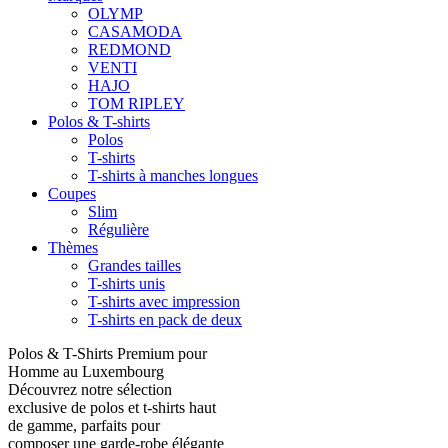
OLYMP
CASAMODA
REDMOND
VENTI
HAJO
TOM RIPLEY
Polos & T-shirts
Polos
T-shirts
T-shirts à manches longues
Coupes
Slim
Régulière
Thèmes
Grandes tailles
T-shirts unis
T-shirts avec impression
T-shirts en pack de deux
Polos & T-Shirts Premium pour
Homme au Luxembourg
Découvrez notre sélection
exclusive de polos et t-shirts haut
de gamme, parfaits pour
composer une garde-robe élégante