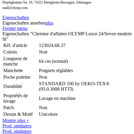
Höpfigheimer Str. 19, 74321 Bietigheim-Bissingen, Allemagne
mail@olymp.com
Eigenschaften
Eigenschaften ansehen
plus
Fermer menu
Eigenschaften "Chemise d'affaires OLYMP Luxor 24/Seven modern
fit"
Réf. d'article
123024-68.37
Coloris
Noir
Longueur de
64 cm (normal)
manche
Manchette
Poignets réglables
Poche poitrine
Non
STANDARD 100 by OEKO-TEX®
Durabilité
(95.0.3008 HTTI)
Propriétés de
Lavage en machine
lavage
Patch
Non
Dessin & Motif
Unicolore
Montre plus +
Prod. similaires
Prod. similaires