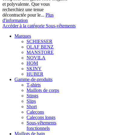
et polyvalente. Que vous
recherchiez une tenue
décontractée pour le...
Plus
d'information
Accéder à la catégorie Sous-vêtements
Marques
SCHIESSER
OLAF BENZ
MANSTORE
NOVILA
HOM
SKINY
HUBER
Gamme-de-produits
T-shirts
Maillots de corps
Stings
Slips
Short
Caleçons
Caleçons longs
Sous-vêtements
fonctionnels
Maillots de bain