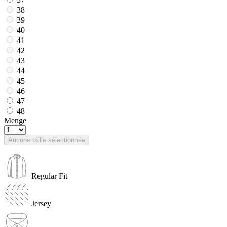
38
39
40
41
42
43
44
45
46
47
48
Menge
Aucune taille sélectionnée
Regular Fit
Jersey