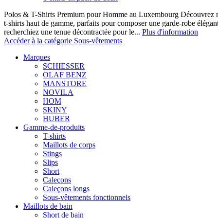
Polos & T-Shirts Premium pour Homme au Luxembourg Découvrez notr
t-shirts haut de gamme, parfaits pour composer une garde-robe élégan
recherchiez une tenue décontractée pour le...
Plus d'information
Accéder à la catégorie Sous-vêtements
Marques
SCHIESSER
OLAF BENZ
MANSTORE
NOVILA
HOM
SKINY
HUBER
Gamme-de-produits
T-shirts
Maillots de corps
Stings
Slips
Short
Caleçons
Caleçons longs
Sous-vêtements fonctionnels
Maillots de bain
Short de bain