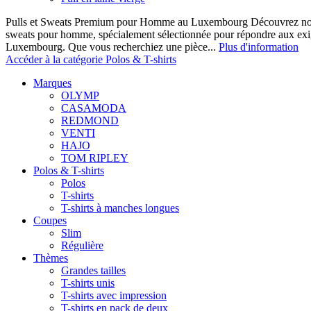
Pulls et Sweats Premium pour Homme au Luxembourg Découvrez notre 
sweats pour homme, spécialement sélectionnée pour répondre aux ex
Luxembourg. Que vous recherchiez une pièce...
Plus d'information
Accéder à la catégorie Polos & T-shirts
Marques
OLYMP
CASAMODA
REDMOND
VENTI
HAJO
TOM RIPLEY
Polos & T-shirts
Polos
T-shirts
T-shirts à manches longues
Coupes
Slim
Régulière
Thèmes
Grandes tailles
T-shirts unis
T-shirts avec impression
T-shirts en pack de deux