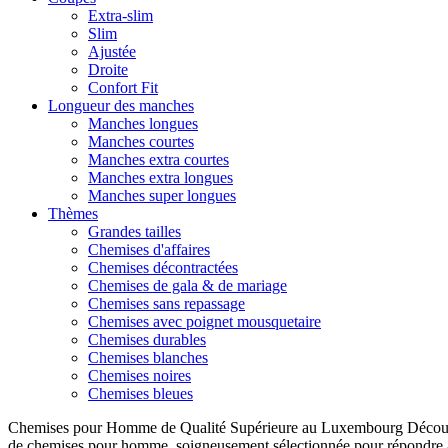
Extra-slim
Slim
Ajustée
Droite
Confort Fit
Longueur des manches
Manches longues
Manches courtes
Manches extra courtes
Manches extra longues
Manches super longues
Thèmes
Grandes tailles
Chemises d'affaires
Chemises décontractées
Chemises de gala & de mariage
Chemises sans repassage
Chemises avec poignet mousquetaire
Chemises durables
Chemises blanches
Chemises noires
Chemises bleues
Chemises pour Homme de Qualité Supérieure au Luxembourg Découvre
de chemises pour homme, soigneusement sélectionnée pour répondre