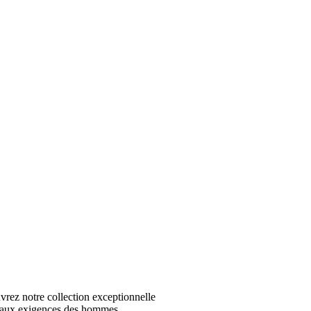
z notre collection exceptionnelle
 aux exigences des hommes