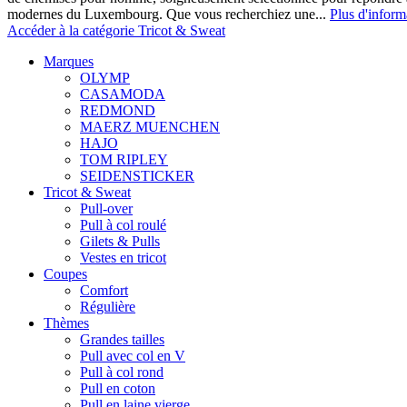
modernes du Luxembourg. Que vous recherchiez une...
Plus d'inform
Accéder à la catégorie Tricot & Sweat
Marques
OLYMP
CASAMODA
REDMOND
MAERZ MUENCHEN
HAJO
TOM RIPLEY
SEIDENSTICKER
Tricot & Sweat
Pull-over
Pull à col roulé
Gilets & Pulls
Vestes en tricot
Coupes
Comfort
Régulière
Thèmes
Grandes tailles
Pull avec col en V
Pull à col rond
Pull en coton
Pull en laine vierge