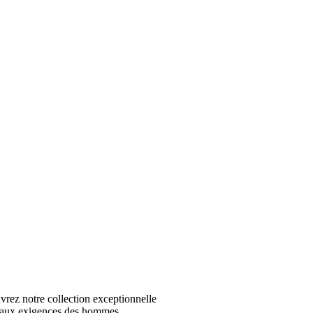
z notre collection exceptionnelle
 aux exigences des hommes