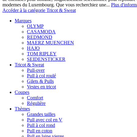
modernes du Luxembourg. Que vous recherchiez une...
Plus d'inform
Accéder à la catégorie Tricot & Sweat
Marques
OLYMP
CASAMODA
REDMOND
MAERZ MUENCHEN
HAJO
TOM RIPLEY
SEIDENSTICKER
Tricot & Sweat
Pull-over
Pull à col roulé
Gilets & Pulls
Vestes en tricot
Coupes
Comfort
Régulière
Thèmes
Grandes tailles
Pull avec col en V
Pull à col rond
Pull en coton
Pull en laine vierge