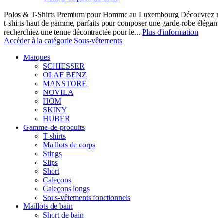
Polos & T-Shirts Premium pour Homme au Luxembourg Découvrez notr
t-shirts haut de gamme, parfaits pour composer une garde-robe élégan
recherchiez une tenue décontractée pour le...
Plus d'information
Accéder à la catégorie Sous-vêtements
Marques
SCHIESSER
OLAF BENZ
MANSTORE
NOVILA
HOM
SKINY
HUBER
Gamme-de-produits
T-shirts
Maillots de corps
Stings
Slips
Short
Caleçons
Caleçons longs
Sous-vêtements fonctionnels
Maillots de bain
Short de bain