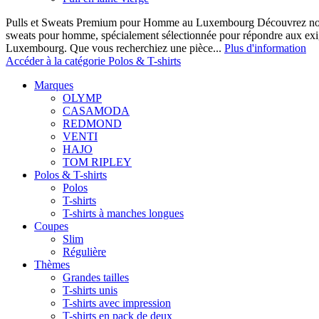
Pulls et Sweats Premium pour Homme au Luxembourg Découvrez notre 
sweats pour homme, spécialement sélectionnée pour répondre aux ex
Luxembourg. Que vous recherchiez une pièce...
Plus d'information
Accéder à la catégorie Polos & T-shirts
Marques
OLYMP
CASAMODA
REDMOND
VENTI
HAJO
TOM RIPLEY
Polos & T-shirts
Polos
T-shirts
T-shirts à manches longues
Coupes
Slim
Régulière
Thèmes
Grandes tailles
T-shirts unis
T-shirts avec impression
T-shirts en pack de deux