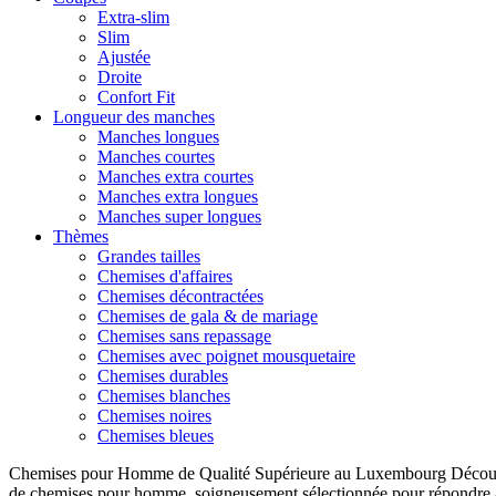
Extra-slim
Slim
Ajustée
Droite
Confort Fit
Longueur des manches
Manches longues
Manches courtes
Manches extra courtes
Manches extra longues
Manches super longues
Thèmes
Grandes tailles
Chemises d'affaires
Chemises décontractées
Chemises de gala & de mariage
Chemises sans repassage
Chemises avec poignet mousquetaire
Chemises durables
Chemises blanches
Chemises noires
Chemises bleues
Chemises pour Homme de Qualité Supérieure au Luxembourg Découvre
de chemises pour homme, soigneusement sélectionnée pour répondre