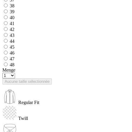
38
39
40
41
42
43
44
45
46
47
48
Menge
Aucune taille sélectionnée
Regular Fit
Twill