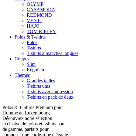
OLYMP
CASAMODA
REDMOND
VENTI
HAJO
TOM RIPLEY
Polos & T-shirts
Polos
T-shirts
T-shirts à manches longues
Coupes
Slim
Régulière
Thèmes
Grandes tailles
T-shirts unis
T-shirts avec impression
T-shirts en pack de deux
Polos & T-Shirts Premium pour
Homme au Luxembourg
Découvrez notre sélection
exclusive de polos et t-shirts haut
de gamme, parfaits pour
composer une garde-robe élégante