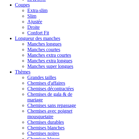
Coupes
Extra-slim
Slim
Ajustée
Droite
Confort Fit
Longueur des manches
Manches longues
Manches courtes
Manches extra courtes
Manches extra longues
Manches super longues
Thèmes
Grandes tailles
Chemises d'affaires
Chemises décontractées
Chemises de gala & de
mariage
Chemises sans repassage
Chemises avec poignet
mousquetaire
Chemises durables
Chemises blanches
Chemises noires
Chemises bleues