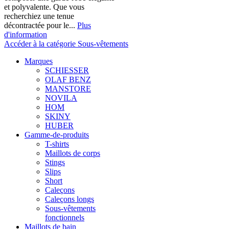
et polyvalente. Que vous
recherchiez une tenue
décontractée pour le...
Plus
d'information
Accéder à la catégorie Sous-vêtements
Marques
SCHIESSER
OLAF BENZ
MANSTORE
NOVILA
HOM
SKINY
HUBER
Gamme-de-produits
T-shirts
Maillots de corps
Stings
Slips
Short
Caleçons
Caleçons longs
Sous-vêtements
fonctionnels
Maillots de bain