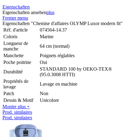
Eigenschaften
Eigenschaften ansehen
plus
Fermer menu
Eigenschaften "Chemise d'affaires OLYMP Luxor modern fit"
Réf. d'article
074564-14.37
Coloris
Marine
Longueur de
64 cm (normal)
manche
Manchette
Poignets réglables
Poche poitrine
Oui
STANDARD 100 by OEKO-TEX®
Durabilité
(95.0.3008 HTTI)
Propriétés de
Lavage en machine
lavage
Patch
Non
Dessin & Motif
Unicolore
Montre plus +
Prod. similaires
Prod. similaires