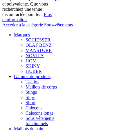
et polyvalente. Que vous
recherchiez une tenue
décontractée pour le...
Plus
d'information
Accéder à la catégorie Sous-vêtements
Marques
SCHIESSER
OLAF BENZ
MANSTORE
NOVILA
HOM
SKINY
HUBER
Gamme-de-produits
T-shirts
Maillots de corps
Stings
Slips
Short
Caleçons
Caleçons longs
Sous-vêtements
fonctionnels
Maillots de bain