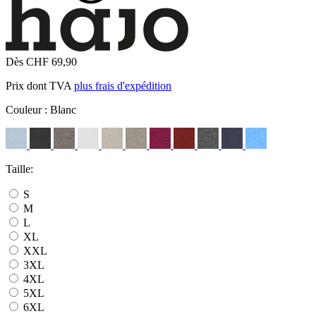
Dès CHF 69,90
Prix dont TVA
plus frais d'expédition
Couleur :
Blanc
Taille:
S
M
L
XL
XXL
3XL
4XL
5XL
6XL