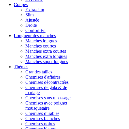
Coupes
Extra-slim
Slim
Ajustée
Droite
Confort Fit
Longueur des manches
Manches longues
Manches courtes
Manches extra courtes
Manches extra longues
Manches super longues
Thèmes
Grandes tailles
Chemises d'affaires
Chemises décontractées
Chemises de gala & de
mariage
Chemises sans repassage
Chemises avec poignet
mousquetaire
Chemises durables
Chemises blanches
Chemises noires
Chemises bleues