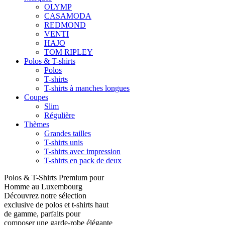
OLYMP
CASAMODA
REDMOND
VENTI
HAJO
TOM RIPLEY
Polos & T-shirts
Polos
T-shirts
T-shirts à manches longues
Coupes
Slim
Régulière
Thèmes
Grandes tailles
T-shirts unis
T-shirts avec impression
T-shirts en pack de deux
Polos & T-Shirts Premium pour
Homme au Luxembourg
Découvrez notre sélection
exclusive de polos et t-shirts haut
de gamme, parfaits pour
composer une garde-robe élégante