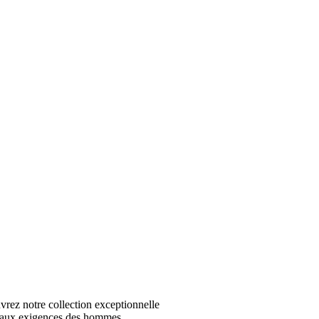
z notre collection exceptionnelle
 aux exigences des hommes