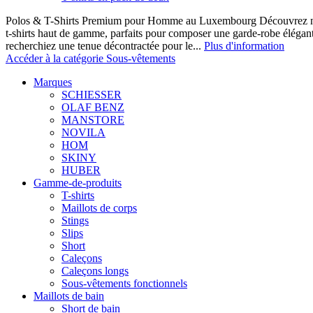
Polos & T-Shirts Premium pour Homme au Luxembourg Découvrez notr
t-shirts haut de gamme, parfaits pour composer une garde-robe élégan
recherchiez une tenue décontractée pour le...
Plus d'information
Accéder à la catégorie Sous-vêtements
Marques
SCHIESSER
OLAF BENZ
MANSTORE
NOVILA
HOM
SKINY
HUBER
Gamme-de-produits
T-shirts
Maillots de corps
Stings
Slips
Short
Caleçons
Caleçons longs
Sous-vêtements fonctionnels
Maillots de bain
Short de bain