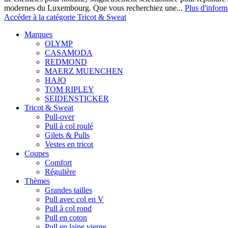
modernes du Luxembourg. Que vous recherchiez une...
Plus d'inform
Accéder à la catégorie Tricot & Sweat
Marques
OLYMP
CASAMODA
REDMOND
MAERZ MUENCHEN
HAJO
TOM RIPLEY
SEIDENSTICKER
Tricot & Sweat
Pull-over
Pull à col roulé
Gilets & Pulls
Vestes en tricot
Coupes
Comfort
Régulière
Thèmes
Grandes tailles
Pull avec col en V
Pull à col rond
Pull en coton
Pull en laine vierge