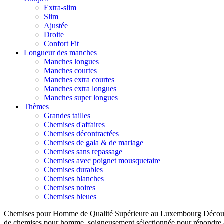
Extra-slim
Slim
Ajustée
Droite
Confort Fit
Longueur des manches
Manches longues
Manches courtes
Manches extra courtes
Manches extra longues
Manches super longues
Thèmes
Grandes tailles
Chemises d'affaires
Chemises décontractées
Chemises de gala & de mariage
Chemises sans repassage
Chemises avec poignet mousquetaire
Chemises durables
Chemises blanches
Chemises noires
Chemises bleues
Chemises pour Homme de Qualité Supérieure au Luxembourg Découvre
de chemises pour homme, soigneusement sélectionnée pour répondre