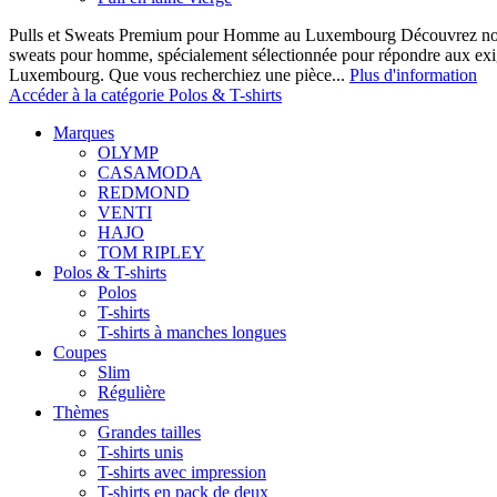
Pulls et Sweats Premium pour Homme au Luxembourg Découvrez notre 
sweats pour homme, spécialement sélectionnée pour répondre aux ex
Luxembourg. Que vous recherchiez une pièce...
Plus d'information
Accéder à la catégorie Polos & T-shirts
Marques
OLYMP
CASAMODA
REDMOND
VENTI
HAJO
TOM RIPLEY
Polos & T-shirts
Polos
T-shirts
T-shirts à manches longues
Coupes
Slim
Régulière
Thèmes
Grandes tailles
T-shirts unis
T-shirts avec impression
T-shirts en pack de deux