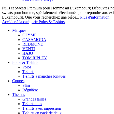
Pulls et Sweats Premium pour Homme au Luxembourg Découvrez notre 
sweats pour homme, spécialement sélectionnée pour répondre aux ex
Luxembourg. Que vous recherchiez une pièce...
Plus d'information
Accéder à la catégorie Polos & T-shirts
Marques
OLYMP
CASAMODA
REDMOND
VENTI
HAJO
TOM RIPLEY
Polos & T-shirts
Polos
T-shirts
T-shirts à manches longues
Coupes
Slim
Régulière
Thèmes
Grandes tailles
T-shirts unis
T-shirts avec impression
T-shirts en pack de deux