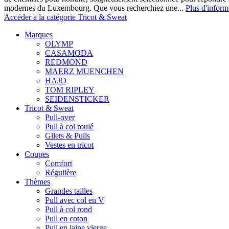
modernes du Luxembourg. Que vous recherchiez une...
Plus d'inform
Accéder à la catégorie Tricot & Sweat
Marques
OLYMP
CASAMODA
REDMOND
MAERZ MUENCHEN
HAJO
TOM RIPLEY
SEIDENSTICKER
Tricot & Sweat
Pull-over
Pull à col roulé
Gilets & Pulls
Vestes en tricot
Coupes
Comfort
Régulière
Thèmes
Grandes tailles
Pull avec col en V
Pull à col rond
Pull en coton
Pull en laine vierge