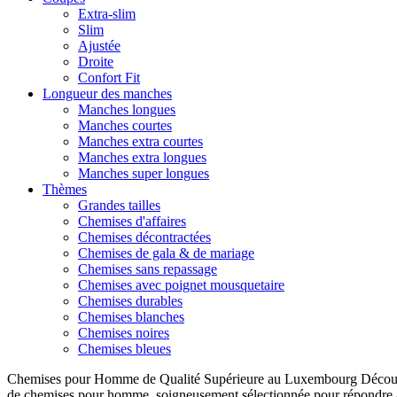
Extra-slim
Slim
Ajustée
Droite
Confort Fit
Longueur des manches
Manches longues
Manches courtes
Manches extra courtes
Manches extra longues
Manches super longues
Thèmes
Grandes tailles
Chemises d'affaires
Chemises décontractées
Chemises de gala & de mariage
Chemises sans repassage
Chemises avec poignet mousquetaire
Chemises durables
Chemises blanches
Chemises noires
Chemises bleues
Chemises pour Homme de Qualité Supérieure au Luxembourg Découvre
de chemises pour homme, soigneusement sélectionnée pour répondre