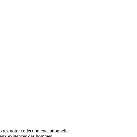
z notre collection exceptionnelle
 aux exigences des hommes