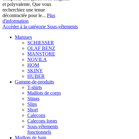
et polyvalente. Que vous
recherchiez une tenue
décontractée pour le...
Plus
d'information
Accéder à la catégorie Sous-vêtements
Marques
SCHIESSER
OLAF BENZ
MANSTORE
NOVILA
HOM
SKINY
HUBER
Gamme-de-produits
T-shirts
Maillots de corps
Stings
Slips
Short
Caleçons
Caleçons longs
Sous-vêtements
fonctionnels
Maillots de bain