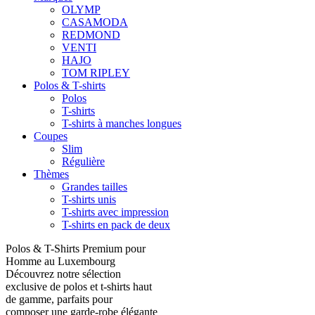
OLYMP
CASAMODA
REDMOND
VENTI
HAJO
TOM RIPLEY
Polos & T-shirts
Polos
T-shirts
T-shirts à manches longues
Coupes
Slim
Régulière
Thèmes
Grandes tailles
T-shirts unis
T-shirts avec impression
T-shirts en pack de deux
Polos & T-Shirts Premium pour
Homme au Luxembourg
Découvrez notre sélection
exclusive de polos et t-shirts haut
de gamme, parfaits pour
composer une garde-robe élégante