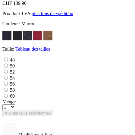
CHF 139,90
Prix dont TVA
plus frais d'expédition
Couleur :
Marron
Taille:
Tableau des tailles
48
50
52
54
56
58
60
Menge
Aucune taille sélectionnée
Qualité extra-fine