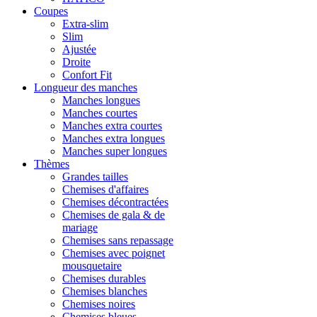
Coupes
Extra-slim
Slim
Ajustée
Droite
Confort Fit
Longueur des manches
Manches longues
Manches courtes
Manches extra courtes
Manches extra longues
Manches super longues
Thèmes
Grandes tailles
Chemises d'affaires
Chemises décontractées
Chemises de gala & de
mariage
Chemises sans repassage
Chemises avec poignet
mousquetaire
Chemises durables
Chemises blanches
Chemises noires
Chemises bleues