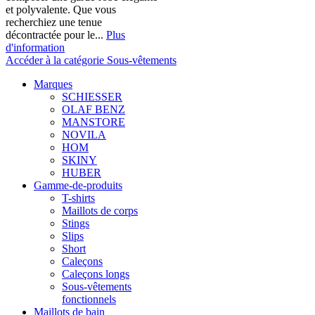
et polyvalente. Que vous
recherchiez une tenue
décontractée pour le...
Plus
d'information
Accéder à la catégorie Sous-vêtements
Marques
SCHIESSER
OLAF BENZ
MANSTORE
NOVILA
HOM
SKINY
HUBER
Gamme-de-produits
T-shirts
Maillots de corps
Stings
Slips
Short
Caleçons
Caleçons longs
Sous-vêtements
fonctionnels
Maillots de bain