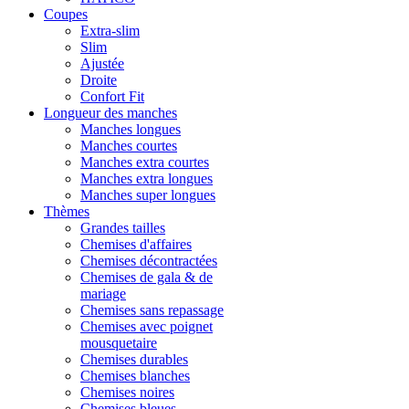
Coupes
Extra-slim
Slim
Ajustée
Droite
Confort Fit
Longueur des manches
Manches longues
Manches courtes
Manches extra courtes
Manches extra longues
Manches super longues
Thèmes
Grandes tailles
Chemises d'affaires
Chemises décontractées
Chemises de gala & de
mariage
Chemises sans repassage
Chemises avec poignet
mousquetaire
Chemises durables
Chemises blanches
Chemises noires
Chemises bleues