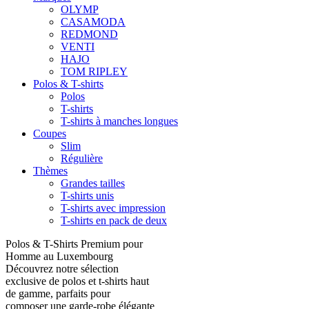
OLYMP
CASAMODA
REDMOND
VENTI
HAJO
TOM RIPLEY
Polos & T-shirts
Polos
T-shirts
T-shirts à manches longues
Coupes
Slim
Régulière
Thèmes
Grandes tailles
T-shirts unis
T-shirts avec impression
T-shirts en pack de deux
Polos & T-Shirts Premium pour
Homme au Luxembourg
Découvrez notre sélection
exclusive de polos et t-shirts haut
de gamme, parfaits pour
composer une garde-robe élégante