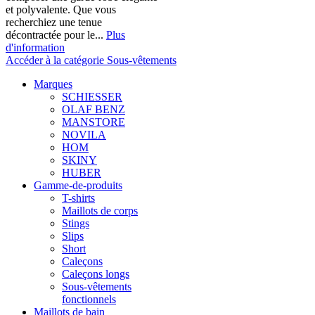
et polyvalente. Que vous
recherchiez une tenue
décontractée pour le...
Plus
d'information
Accéder à la catégorie Sous-vêtements
Marques
SCHIESSER
OLAF BENZ
MANSTORE
NOVILA
HOM
SKINY
HUBER
Gamme-de-produits
T-shirts
Maillots de corps
Stings
Slips
Short
Caleçons
Caleçons longs
Sous-vêtements
fonctionnels
Maillots de bain