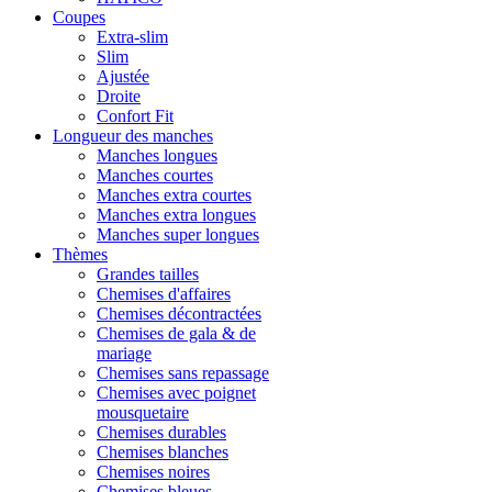
Coupes
Extra-slim
Slim
Ajustée
Droite
Confort Fit
Longueur des manches
Manches longues
Manches courtes
Manches extra courtes
Manches extra longues
Manches super longues
Thèmes
Grandes tailles
Chemises d'affaires
Chemises décontractées
Chemises de gala & de
mariage
Chemises sans repassage
Chemises avec poignet
mousquetaire
Chemises durables
Chemises blanches
Chemises noires
Chemises bleues