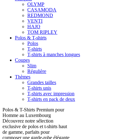
OLYMP
CASAMODA
REDMOND
VENTI
HAJO
TOM RIPLEY
Polos & T-shirts
Polos
T-shirts
T-shirts à manches longues
Coupes
Slim
Régulière
Thèmes
Grandes tailles
T-shirts unis
T-shirts avec impression
T-shirts en pack de deux
Polos & T-Shirts Premium pour
Homme au Luxembourg
Découvrez notre sélection
exclusive de polos et t-shirts haut
de gamme, parfaits pour
composer une garde-robe élégante