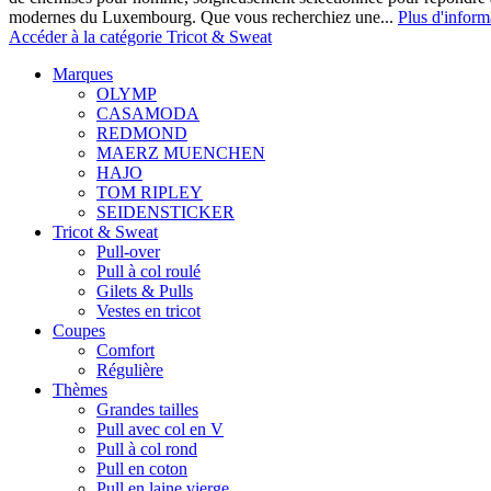
modernes du Luxembourg. Que vous recherchiez une...
Plus d'inform
Accéder à la catégorie Tricot & Sweat
Marques
OLYMP
CASAMODA
REDMOND
MAERZ MUENCHEN
HAJO
TOM RIPLEY
SEIDENSTICKER
Tricot & Sweat
Pull-over
Pull à col roulé
Gilets & Pulls
Vestes en tricot
Coupes
Comfort
Régulière
Thèmes
Grandes tailles
Pull avec col en V
Pull à col rond
Pull en coton
Pull en laine vierge