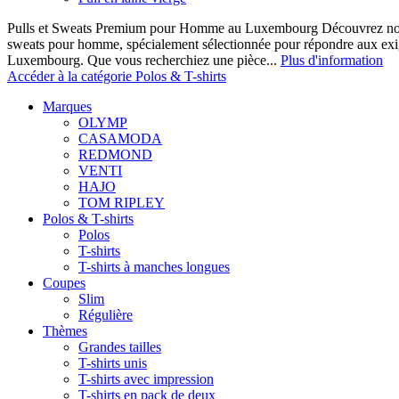
Pulls et Sweats Premium pour Homme au Luxembourg Découvrez notre 
sweats pour homme, spécialement sélectionnée pour répondre aux ex
Luxembourg. Que vous recherchiez une pièce...
Plus d'information
Accéder à la catégorie Polos & T-shirts
Marques
OLYMP
CASAMODA
REDMOND
VENTI
HAJO
TOM RIPLEY
Polos & T-shirts
Polos
T-shirts
T-shirts à manches longues
Coupes
Slim
Régulière
Thèmes
Grandes tailles
T-shirts unis
T-shirts avec impression
T-shirts en pack de deux