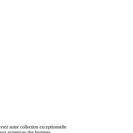
z notre collection exceptionnelle
 aux exigences des hommes