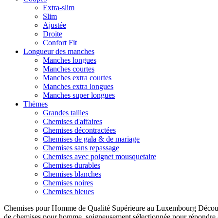
Extra-slim
Slim
Ajustée
Droite
Confort Fit
Longueur des manches
Manches longues
Manches courtes
Manches extra courtes
Manches extra longues
Manches super longues
Thèmes
Grandes tailles
Chemises d'affaires
Chemises décontractées
Chemises de gala & de mariage
Chemises sans repassage
Chemises avec poignet mousquetaire
Chemises durables
Chemises blanches
Chemises noires
Chemises bleues
Chemises pour Homme de Qualité Supérieure au Luxembourg Découvre
de chemises pour homme, soigneusement sélectionnée pour répondre