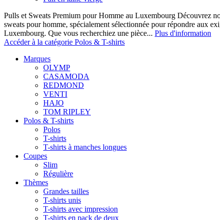
Pulls et Sweats Premium pour Homme au Luxembourg Découvrez notre 
sweats pour homme, spécialement sélectionnée pour répondre aux ex
Luxembourg. Que vous recherchiez une pièce...
Plus d'information
Accéder à la catégorie Polos & T-shirts
Marques
OLYMP
CASAMODA
REDMOND
VENTI
HAJO
TOM RIPLEY
Polos & T-shirts
Polos
T-shirts
T-shirts à manches longues
Coupes
Slim
Régulière
Thèmes
Grandes tailles
T-shirts unis
T-shirts avec impression
T-shirts en pack de deux