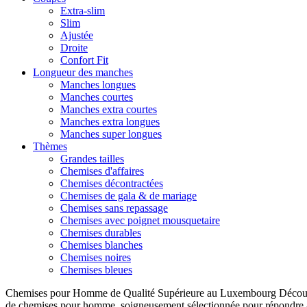
Extra-slim
Slim
Ajustée
Droite
Confort Fit
Longueur des manches
Manches longues
Manches courtes
Manches extra courtes
Manches extra longues
Manches super longues
Thèmes
Grandes tailles
Chemises d'affaires
Chemises décontractées
Chemises de gala & de mariage
Chemises sans repassage
Chemises avec poignet mousquetaire
Chemises durables
Chemises blanches
Chemises noires
Chemises bleues
Chemises pour Homme de Qualité Supérieure au Luxembourg Découvre
de chemises pour homme, soigneusement sélectionnée pour répondre