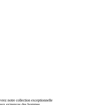
z notre collection exceptionnelle
 aux exigences des hommes