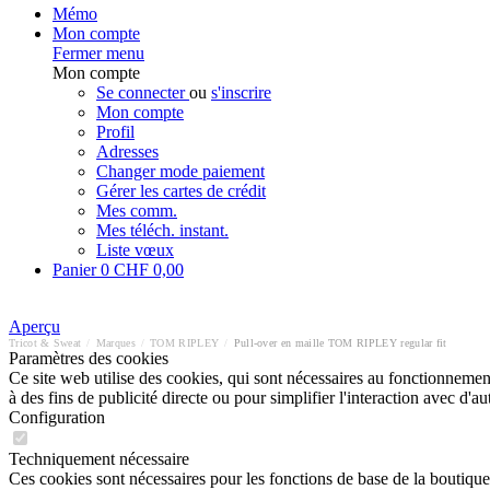
Mémo
Mon compte
Fermer menu
Mon compte
Se connecter
ou
s'inscrire
Mon compte
Profil
Adresses
Changer mode paiement
Gérer les cartes de crédit
Mes comm.
Mes téléch. instant.
Liste vœux
Panier
0
CHF 0,00
Aperçu
Tricot & Sweat
/
Marques
/
TOM RIPLEY
/
Pull-over en maille TOM RIPLEY regular fit
Paramètres des cookies
Ce site web utilise des cookies, qui sont nécessaires au fonctionnement 
à des fins de publicité directe ou pour simplifier l'interaction avec d'
Configuration
Techniquement nécessaire
Ces cookies sont nécessaires pour les fonctions de base de la boutique