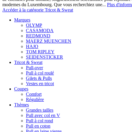
modernes du Luxembourg. Que vous recherchiez une...
Plus d'inform
Accéder à la catégorie Tricot & Sweat
Marques
OLYMP
CASAMODA
REDMOND
MAERZ MUENCHEN
HAJO
TOM RIPLEY
SEIDENSTICKER
Tricot & Sweat
Pull-over
Pull à col roulé
Gilets & Pulls
Vestes en tricot
Coupes
Comfort
Régulière
Thèmes
Grandes tailles
Pull avec col en V
Pull à col rond
Pull en coton
Pull en laine vierge