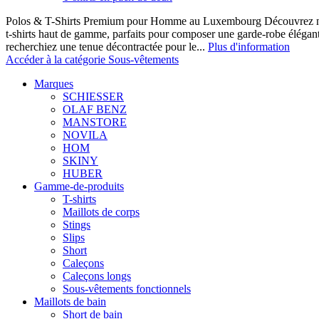
Polos & T-Shirts Premium pour Homme au Luxembourg Découvrez notr
t-shirts haut de gamme, parfaits pour composer une garde-robe élégan
recherchiez une tenue décontractée pour le...
Plus d'information
Accéder à la catégorie Sous-vêtements
Marques
SCHIESSER
OLAF BENZ
MANSTORE
NOVILA
HOM
SKINY
HUBER
Gamme-de-produits
T-shirts
Maillots de corps
Stings
Slips
Short
Caleçons
Caleçons longs
Sous-vêtements fonctionnels
Maillots de bain
Short de bain