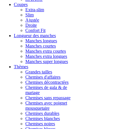
Coupes
Extra-slim
Slim
Ajustée
Droite
Confort Fit
Longueur des manches
Manches longues
Manches courtes
Manches extra courtes
Manches extra longues
Manches super longues
Thèmes
Grandes tailles
Chemises d'affaires
Chemises décontractées
Chemises de gala & de
mariage
Chemises sans repassage
Chemises avec poignet
mousquetaire
Chemises durables
Chemises blanches
Chemises noires
Chemises bleues