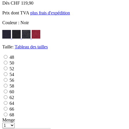
Dès CHF 119,90
Prix dont TVA
plus frais d'expédition
Couleur :
Noir
Taille:
Tableau des tailles
48
50
52
54
56
58
60
62
64
66
68
Menge