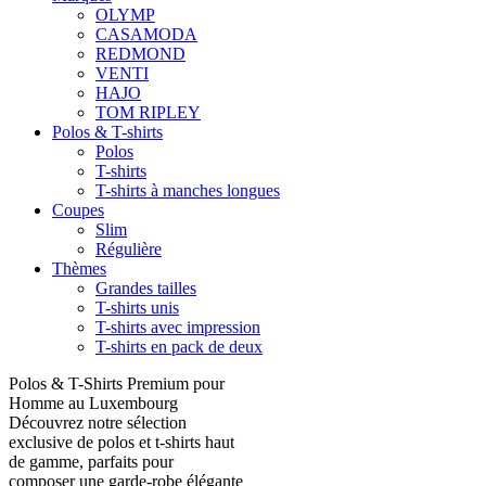
OLYMP
CASAMODA
REDMOND
VENTI
HAJO
TOM RIPLEY
Polos & T-shirts
Polos
T-shirts
T-shirts à manches longues
Coupes
Slim
Régulière
Thèmes
Grandes tailles
T-shirts unis
T-shirts avec impression
T-shirts en pack de deux
Polos & T-Shirts Premium pour
Homme au Luxembourg
Découvrez notre sélection
exclusive de polos et t-shirts haut
de gamme, parfaits pour
composer une garde-robe élégante