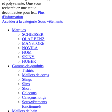
et polyvalente. Que vous
recherchiez une tenue
décontractée pour le...
Plus
d'information
Accéder à la catégorie Sous-vêtements
Marques
SCHIESSER
OLAF BENZ
MANSTORE
NOVILA
HOM
SKINY
HUBER
Gamme-de-produits
T-shirts
Maillots de corps
Stings
Slips
Short
Caleçons
Caleçons longs
Sous-vêtements
fonctionnels
Maillots de bain