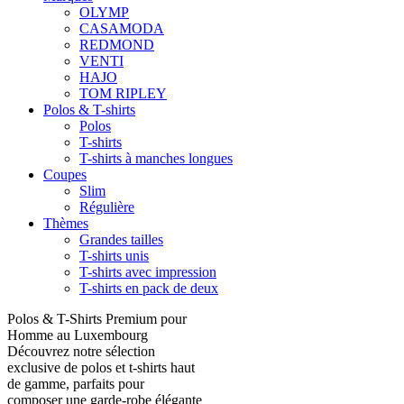
OLYMP
CASAMODA
REDMOND
VENTI
HAJO
TOM RIPLEY
Polos & T-shirts
Polos
T-shirts
T-shirts à manches longues
Coupes
Slim
Régulière
Thèmes
Grandes tailles
T-shirts unis
T-shirts avec impression
T-shirts en pack de deux
Polos & T-Shirts Premium pour
Homme au Luxembourg
Découvrez notre sélection
exclusive de polos et t-shirts haut
de gamme, parfaits pour
composer une garde-robe élégante