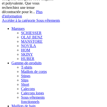
et polyvalente. Que vous
recherchiez une tenue
décontractée pour le...
Plus
d'information
Accéder à la catégorie Sous-vêtements
Marques
SCHIESSER
OLAF BENZ
MANSTORE
NOVILA
HOM
SKINY
HUBER
Gamme-de-produits
T-shirts
Maillots de corps
Stings
Slips
Short
Caleçons
Caleçons longs
Sous-vêtements
fonctionnels
Maillots de bain