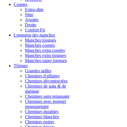
Coupes
Extra-slim
Slim
Ajustée
Droite
Confort Fit
Longueur des manches
Manches longues
Manches courtes
Manches extra courtes
Manches extra longues
Manches super longues
Thèmes
Grandes tailles
Chemises d'affaires
Chemises décontractées
Chemises de gala & de
mariage
Chemises sans repassage
Chemises avec poignet
mousquetaire
Chemises durables
Chemises blanches
Chemises noires
Chemises bleues