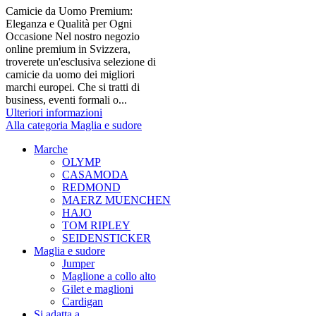
Camicie da Uomo Premium:
Eleganza e Qualità per Ogni
Occasione Nel nostro negozio
online premium in Svizzera,
troverete un'esclusiva selezione di
camicie da uomo dei migliori
marchi europei. Che si tratti di
business, eventi formali o...
Ulteriori informazioni
Alla categoria Maglia e sudore
Marche
OLYMP
CASAMODA
REDMOND
MAERZ MUENCHEN
HAJO
TOM RIPLEY
SEIDENSTICKER
Maglia e sudore
Jumper
Maglione a collo alto
Gilet e maglioni
Cardigan
Si adatta a