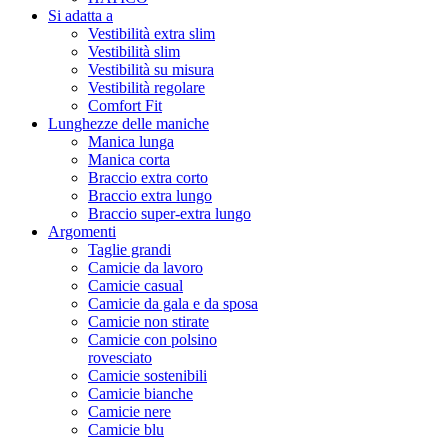
Si adatta a
Vestibilità extra slim
Vestibilità slim
Vestibilità su misura
Vestibilità regolare
Comfort Fit
Lunghezze delle maniche
Manica lunga
Manica corta
Braccio extra corto
Braccio extra lungo
Braccio super-extra lungo
Argomenti
Taglie grandi
Camicie da lavoro
Camicie casual
Camicie da gala e da sposa
Camicie non stirate
Camicie con polsino
rovesciato
Camicie sostenibili
Camicie bianche
Camicie nere
Camicie blu