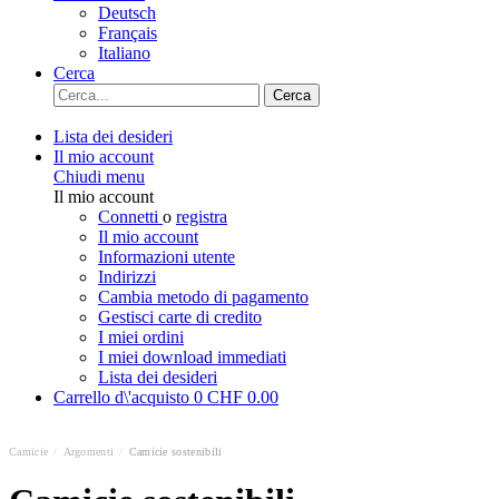
Deutsch
Français
Italiano
Cerca
Cerca
Lista dei desideri
Il mio account
Chiudi menu
Il mio account
Connetti
o
registra
Il mio account
Informazioni utente
Indirizzi
Cambia metodo di pagamento
Gestisci carte di credito
I miei ordini
I miei download immediati
Lista dei desideri
Carrello d\'acquisto
0
CHF 0.00
Camicie
/
Argomenti
/
Camicie sostenibili