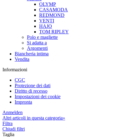
OLYMP
CASAMODA
REDMOND
VENTI
HAJO
TOM RIPLEY
Polo e magliette
Si adatta a
Argomenti
Biancheria intima
Vendita
Informazioni
CGC
Protezione dei dati
Diritto di recesso
Impostazioni dei cookie
Impronta
Anmelden
Altri articoli in questa categoria»
Filtra
Chiudi filtri
Taglia