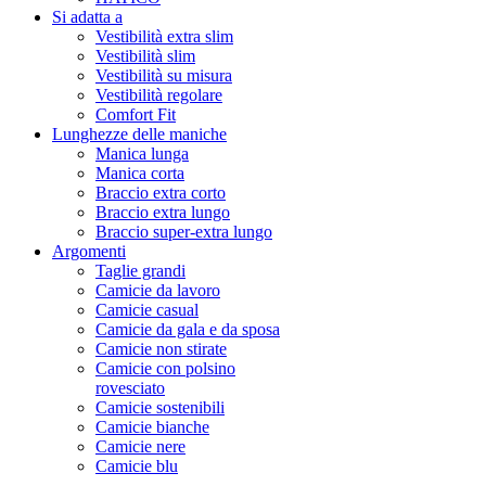
Si adatta a
Vestibilità extra slim
Vestibilità slim
Vestibilità su misura
Vestibilità regolare
Comfort Fit
Lunghezze delle maniche
Manica lunga
Manica corta
Braccio extra corto
Braccio extra lungo
Braccio super-extra lungo
Argomenti
Taglie grandi
Camicie da lavoro
Camicie casual
Camicie da gala e da sposa
Camicie non stirate
Camicie con polsino
rovesciato
Camicie sostenibili
Camicie bianche
Camicie nere
Camicie blu