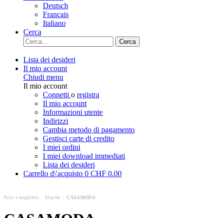
Deutsch
Français
Italiano
Cerca
Cerca
Lista dei desideri
Il mio account
Chiudi menu
Il mio account
Connetti
o
registra
Il mio account
Informazioni utente
Indirizzi
Cambia metodo di pagamento
Gestisci carte di credito
I miei ordini
I miei download immediati
Lista dei desideri
Carrello d\'acquisto
0
CHF 0.00
Polo e magliette
/
Marche
/
CASAMODA