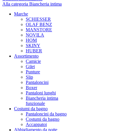
Alla categoria Biancheria intima
Marche
SCHIESSER
OLAF BENZ
MANSTORE
NOVILA
HOM
SKINY
HUBER
Assortimento
Camicie
Gilet
Punture
Slip
Pantaloncini
Boxer
Pantaloni lunghi
Biancheria intima
funzionale
Costumi da bagno
Pantaloncini da bagno
Costumi da bagno
Accappatoi
Abbigliamento da notte