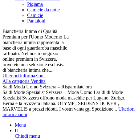
Pigiama
Camicie da notte
Camicie
Pantaloni
Biancheria Intima di Qualità
Premium per l'Uomo Moderno La
biancheria intima rappresenta la
base di ogni guardaroba maschile
raffinato. Nel nostro negozio
online premium in Svizzera,
troverete una selezione esclusiva
di biancheria intima che...
Ulteriori informazioni
Alla categoria Vendita
Saldi Moda Uomo Svizzera – Risparmiate ora
Saldi Mode Spezialist Svizzera – Moda Uomo I saldi di Mode
Spezialist Svizzera offrono moda maschile per Lugano, Zurigo,
Berna e la Svizzera italiana. OLYMP , SEIDENSTICKER ,
MARVELIS a prezzi ridotti. I vostri vantaggi Spedizione...
Ulteriori
informazioni
Menu
IT
Chiudi menu