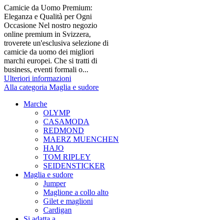
Camicie da Uomo Premium:
Eleganza e Qualità per Ogni
Occasione Nel nostro negozio
online premium in Svizzera,
troverete un'esclusiva selezione di
camicie da uomo dei migliori
marchi europei. Che si tratti di
business, eventi formali o...
Ulteriori informazioni
Alla categoria Maglia e sudore
Marche
OLYMP
CASAMODA
REDMOND
MAERZ MUENCHEN
HAJO
TOM RIPLEY
SEIDENSTICKER
Maglia e sudore
Jumper
Maglione a collo alto
Gilet e maglioni
Cardigan
Si adatta a