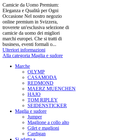
Camicie da Uomo Premium:
Eleganza e Qualità per Ogni
Occasione Nel nostro negozio
online premium in Svizzera,
troverete un'esclusiva selezione di
camicie da uomo dei migliori
marchi europei. Che si tratti di
business, eventi formali o...
Ulteriori informazioni
Alla categoria Maglia e sudore
Marche
OLYMP
CASAMODA
REDMOND
MAERZ MUENCHEN
HAJO
TOM RIPLEY
SEIDENSTICKER
Maglia e sudore
Jumper
Maglione a collo alto
Gilet e maglioni
Cardigan
Si adatta a