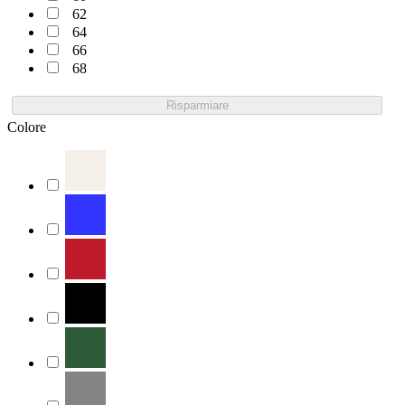
62
64
66
68
Risparmiare
Colore