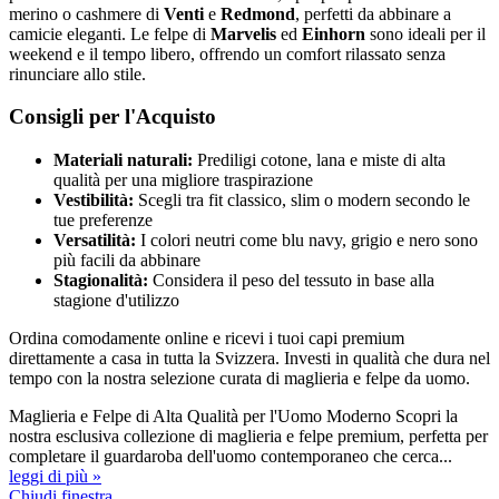
merino o cashmere di
Venti
e
Redmond
, perfetti da abbinare a
camicie eleganti. Le felpe di
Marvelis
ed
Einhorn
sono ideali per il
weekend e il tempo libero, offrendo un comfort rilassato senza
rinunciare allo stile.
Consigli per l'Acquisto
Materiali naturali:
Prediligi cotone, lana e miste di alta
qualità per una migliore traspirazione
Vestibilità:
Scegli tra fit classico, slim o modern secondo le
tue preferenze
Versatilità:
I colori neutri come blu navy, grigio e nero sono
più facili da abbinare
Stagionalità:
Considera il peso del tessuto in base alla
stagione d'utilizzo
Ordina comodamente online e ricevi i tuoi capi premium
direttamente a casa in tutta la Svizzera. Investi in qualità che dura nel
tempo con la nostra selezione curata di maglieria e felpe da uomo.
Maglieria e Felpe di Alta Qualità per l'Uomo Moderno Scopri la
nostra esclusiva collezione di maglieria e felpe premium, perfetta per
completare il guardaroba dell'uomo contemporaneo che cerca...
leggi di più »
Chiudi finestra