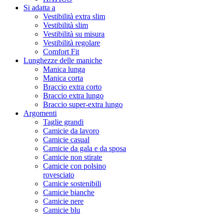
Si adatta a
Vestibilità extra slim
Vestibilità slim
Vestibilità su misura
Vestibilità regolare
Comfort Fit
Lunghezze delle maniche
Manica lunga
Manica corta
Braccio extra corto
Braccio extra lungo
Braccio super-extra lungo
Argomenti
Taglie grandi
Camicie da lavoro
Camicie casual
Camicie da gala e da sposa
Camicie non stirate
Camicie con polsino
rovesciato
Camicie sostenibili
Camicie bianche
Camicie nere
Camicie blu