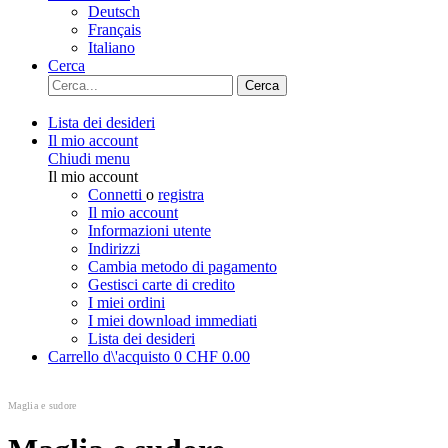
Deutsch
Français
Italiano
Cerca
Cerca
Lista dei desideri
Il mio account
Chiudi menu
Il mio account
Connetti
o
registra
Il mio account
Informazioni utente
Indirizzi
Cambia metodo di pagamento
Gestisci carte di credito
I miei ordini
I miei download immediati
Lista dei desideri
Carrello d\'acquisto
0
CHF 0.00
Maglia e sudore