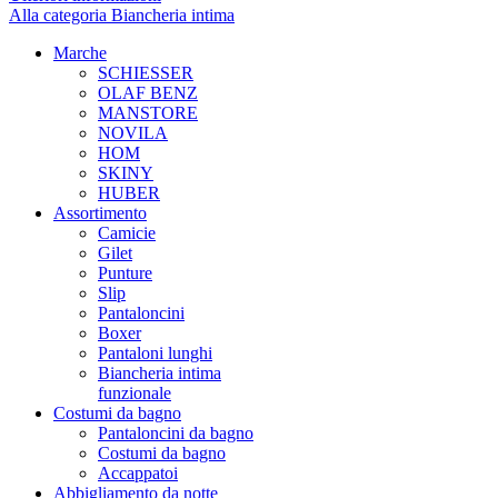
Alla categoria Biancheria intima
Marche
SCHIESSER
OLAF BENZ
MANSTORE
NOVILA
HOM
SKINY
HUBER
Assortimento
Camicie
Gilet
Punture
Slip
Pantaloncini
Boxer
Pantaloni lunghi
Biancheria intima
funzionale
Costumi da bagno
Pantaloncini da bagno
Costumi da bagno
Accappatoi
Abbigliamento da notte