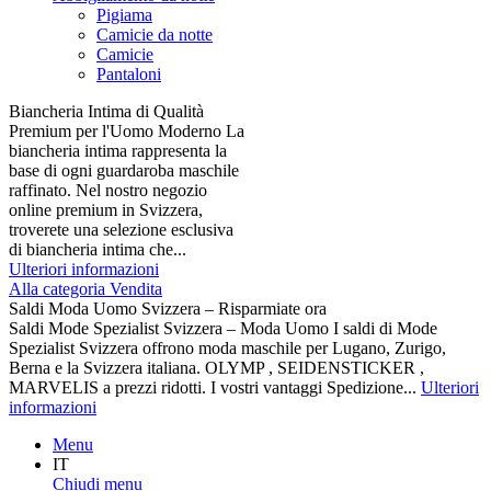
Pigiama
Camicie da notte
Camicie
Pantaloni
Biancheria Intima di Qualità
Premium per l'Uomo Moderno La
biancheria intima rappresenta la
base di ogni guardaroba maschile
raffinato. Nel nostro negozio
online premium in Svizzera,
troverete una selezione esclusiva
di biancheria intima che...
Ulteriori informazioni
Alla categoria Vendita
Saldi Moda Uomo Svizzera – Risparmiate ora
Saldi Mode Spezialist Svizzera – Moda Uomo I saldi di Mode
Spezialist Svizzera offrono moda maschile per Lugano, Zurigo,
Berna e la Svizzera italiana. OLYMP , SEIDENSTICKER ,
MARVELIS a prezzi ridotti. I vostri vantaggi Spedizione...
Ulteriori
informazioni
Menu
IT
Chiudi menu