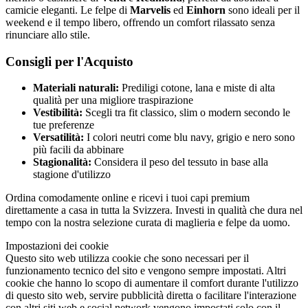
camicie eleganti. Le felpe di
Marvelis
ed
Einhorn
sono ideali per il
weekend e il tempo libero, offrendo un comfort rilassato senza
rinunciare allo stile.
Consigli per l'Acquisto
Materiali naturali:
Prediligi cotone, lana e miste di alta
qualità per una migliore traspirazione
Vestibilità:
Scegli tra fit classico, slim o modern secondo le
tue preferenze
Versatilità:
I colori neutri come blu navy, grigio e nero sono
più facili da abbinare
Stagionalità:
Considera il peso del tessuto in base alla
stagione d'utilizzo
Ordina comodamente online e ricevi i tuoi capi premium
direttamente a casa in tutta la Svizzera. Investi in qualità che dura nel
tempo con la nostra selezione curata di maglieria e felpe da uomo.
Impostazioni dei cookie
Questo sito web utilizza cookie che sono necessari per il
funzionamento tecnico del sito e vengono sempre impostati. Altri
cookie che hanno lo scopo di aumentare il comfort durante l'utilizzo
di questo sito web, servire pubblicità diretta o facilitare l'interazione
con altri siti web e social network vengono impostati solo con il