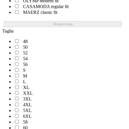
OLYMP modern fit
CASAMODA regular fit
MAERZ classic fit
Risparmiare
Taglia
48
50
52
54
56
S
M
L
XL
XXL
3XL
4XL
5XL
6XL
58
60