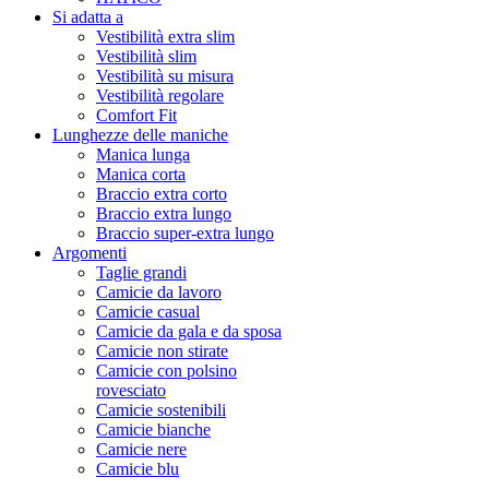
Si adatta a
Vestibilità extra slim
Vestibilità slim
Vestibilità su misura
Vestibilità regolare
Comfort Fit
Lunghezze delle maniche
Manica lunga
Manica corta
Braccio extra corto
Braccio extra lungo
Braccio super-extra lungo
Argomenti
Taglie grandi
Camicie da lavoro
Camicie casual
Camicie da gala e da sposa
Camicie non stirate
Camicie con polsino
rovesciato
Camicie sostenibili
Camicie bianche
Camicie nere
Camicie blu