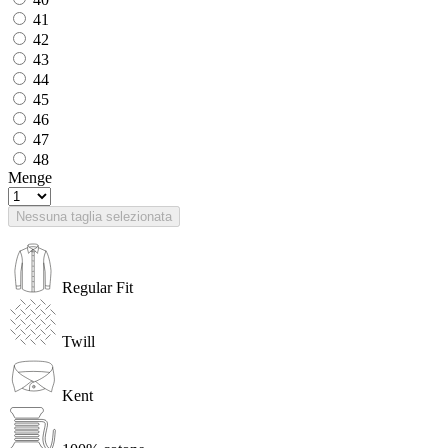
41
42
43
44
45
46
47
48
Menge
Nessuna taglia selezionata
Regular Fit
Twill
Kent