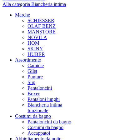
Alla categoria Biancheria intima
Marche
SCHIESSER
OLAF BENZ
MANSTORE
NOVILA
HOM
SKINY
HUBER
Assortimento
Camicie
Gilet
Punture
Slip
Pantaloncini
Boxer
Pantaloni lunghi
Biancheria intima
funzionale
Costumi da bagno
Pantaloncini da bagno
Costumi da bagno
Accappatoi
Abbigliamento da notte