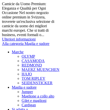
Camicie da Uomo Premium:
Eleganza e Qualità per Ogni
Occasione Nel nostro negozio
online premium in Svizzera,
troverete un'esclusiva selezione di
camicie da uomo dei migliori
marchi europei. Che si tratti di
business, eventi formali o...
Ulteriori informazioni
Alla categoria Maglia e sudore
Marche
OLYMP
CASAMODA
REDMOND
MAERZ MUENCHEN
HAJO
TOM RIPLEY
SEIDENSTICKER
Maglia e sudore
Jumper
Maglione a collo alto
Gilet e maglioni
Cardigan
Si adatta a