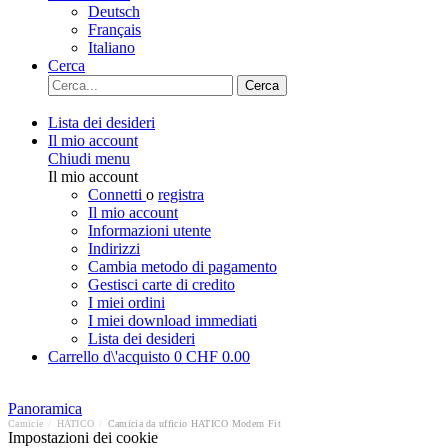
Deutsch
Français
Italiano
Cerca
Cerca
Lista dei desideri
Il mio account
Chiudi menu
Il mio account
Connetti
o
registra
Il mio account
Informazioni utente
Indirizzi
Cambia metodo di pagamento
Gestisci carte di credito
I miei ordini
I miei download immediati
Lista dei desideri
Carrello d\'acquisto
0
CHF 0.00
Panoramica
Camicie
/
HATICO
/
Camicia da ufficio HATICO Modern Fit
Impostazioni dei cookie