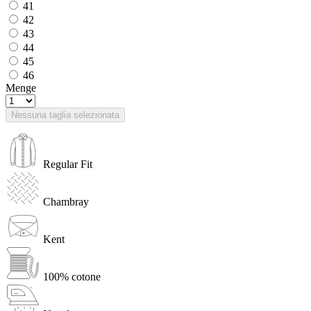
41
42
43
44
45
46
Menge
Nessuna taglia selezionata
Regular Fit
Chambray
Kent
100% cotone