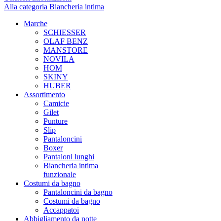
Alla categoria Biancheria intima
Marche
SCHIESSER
OLAF BENZ
MANSTORE
NOVILA
HOM
SKINY
HUBER
Assortimento
Camicie
Gilet
Punture
Slip
Pantaloncini
Boxer
Pantaloni lunghi
Biancheria intima
funzionale
Costumi da bagno
Pantaloncini da bagno
Costumi da bagno
Accappatoi
Abbigliamento da notte