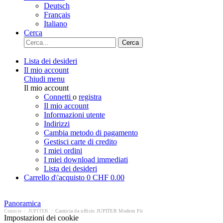
Deutsch
Français
Italiano
Cerca
Cerca
Lista dei desideri
Il mio account
Chiudi menu
Il mio account
Connetti
o
registra
Il mio account
Informazioni utente
Indirizzi
Cambia metodo di pagamento
Gestisci carte di credito
I miei ordini
I miei download immediati
Lista dei desideri
Carrello d\'acquisto
0
CHF 0.00
Panoramica
Camicie
/
JUPITER
/
Camicia da ufficio JUPITER Modern Fit
Impostazioni dei cookie