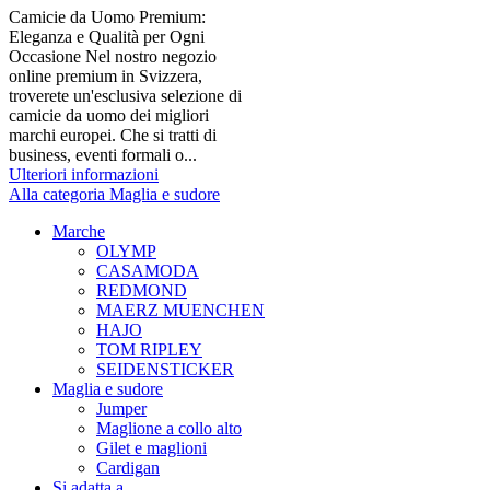
Camicie da Uomo Premium:
Eleganza e Qualità per Ogni
Occasione Nel nostro negozio
online premium in Svizzera,
troverete un'esclusiva selezione di
camicie da uomo dei migliori
marchi europei. Che si tratti di
business, eventi formali o...
Ulteriori informazioni
Alla categoria Maglia e sudore
Marche
OLYMP
CASAMODA
REDMOND
MAERZ MUENCHEN
HAJO
TOM RIPLEY
SEIDENSTICKER
Maglia e sudore
Jumper
Maglione a collo alto
Gilet e maglioni
Cardigan
Si adatta a