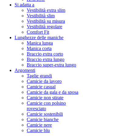
Si adatta a
Vestibilità extra slim
Vestibilità slim
Vestibilità su misura
Vestibilità regolare
Comfort Fit
Lunghezze delle maniche
Manica lunga
Manica corta
Braccio extra corto
Braccio extra lungo
Braccio super-extra lungo
Argomenti
Taglie grandi
Camicie da lavoro
Camicie casual
Camicie da gala e da sposa
Camicie non stirate
Camicie con polsino
rovesciato
Camicie sostenibili
Camicie bianche
Camicie nere
Camicie blu