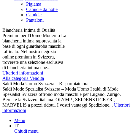
Pigiama
Camicie da notte
Camicie
Pantaloni
Biancheria Intima di Qualità
Premium per l'Uomo Moderno La
biancheria intima rappresenta la
base di ogni guardaroba maschile
raffinato. Nel nostro negozio
online premium in Svizzera,
troverete una selezione esclusiva
di biancheria intima che...
Ulteriori informazioni
Alla categoria Vendita
Saldi Moda Uomo Svizzera – Risparmiate ora
Saldi Mode Spezialist Svizzera – Moda Uomo I saldi di Mode
Spezialist Svizzera offrono moda maschile per Lugano, Zurigo,
Berna e la Svizzera italiana. OLYMP , SEIDENSTICKER ,
MARVELIS a prezzi ridotti. I vostri vantaggi Spedizione...
Ulteriori
informazioni
Menu
IT
Chiudi menu