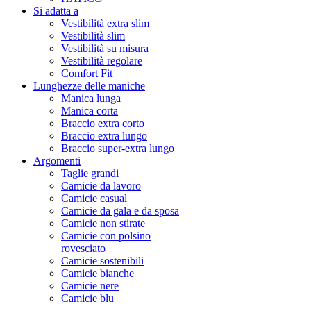
Si adatta a
Vestibilità extra slim
Vestibilità slim
Vestibilità su misura
Vestibilità regolare
Comfort Fit
Lunghezze delle maniche
Manica lunga
Manica corta
Braccio extra corto
Braccio extra lungo
Braccio super-extra lungo
Argomenti
Taglie grandi
Camicie da lavoro
Camicie casual
Camicie da gala e da sposa
Camicie non stirate
Camicie con polsino
rovesciato
Camicie sostenibili
Camicie bianche
Camicie nere
Camicie blu