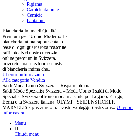
Pigiama
Camicie da notte
Camicie
Pantaloni
Biancheria Intima di Qualità
Premium per l'Uomo Moderno La
biancheria intima rappresenta la
base di ogni guardaroba maschile
raffinato. Nel nostro negozio
online premium in Svizzera,
troverete una selezione esclusiva
di biancheria intima che...
Ulteriori informazioni
Alla categoria Vendita
Saldi Moda Uomo Svizzera – Risparmiate ora
Saldi Mode Spezialist Svizzera – Moda Uomo I saldi di Mode
Spezialist Svizzera offrono moda maschile per Lugano, Zurigo,
Berna e la Svizzera italiana. OLYMP , SEIDENSTICKER ,
MARVELIS a prezzi ridotti. I vostri vantaggi Spedizione...
Ulteriori
informazioni
Menu
IT
Chiudi menu