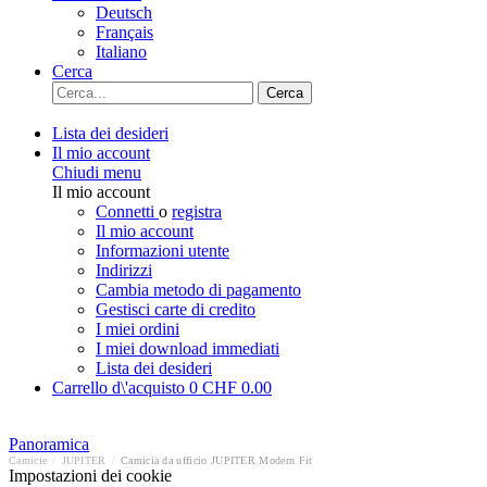
Deutsch
Français
Italiano
Cerca
Cerca
Lista dei desideri
Il mio account
Chiudi menu
Il mio account
Connetti
o
registra
Il mio account
Informazioni utente
Indirizzi
Cambia metodo di pagamento
Gestisci carte di credito
I miei ordini
I miei download immediati
Lista dei desideri
Carrello d\'acquisto
0
CHF 0.00
Panoramica
Camicie
/
JUPITER
/
Camicia da ufficio JUPITER Modern Fit
Impostazioni dei cookie