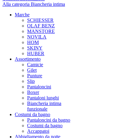
Alla categoria Biancheria intima
Marche
SCHIESSER
OLAF BENZ
MANSTORE
NOVILA
HOM
SKINY
HUBER
Assortimento
Camicie
Gilet
Punture
Slip
Pantaloncini
Boxer
Pantaloni lunghi
Biancheria intima
funzionale
Costumi da bagno
Pantaloncini da bagno
Costumi da bagno
Accappatoi
Abbigliamento da notte