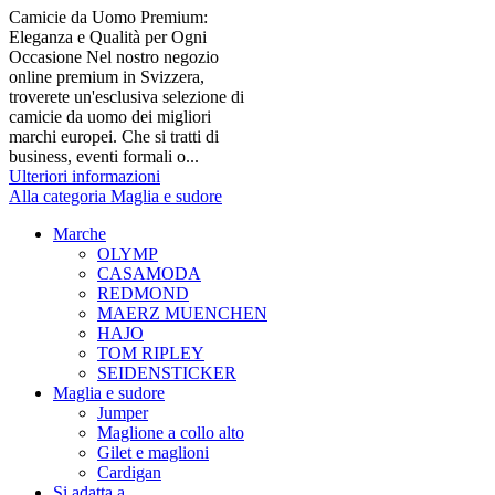
Camicie da Uomo Premium:
Eleganza e Qualità per Ogni
Occasione Nel nostro negozio
online premium in Svizzera,
troverete un'esclusiva selezione di
camicie da uomo dei migliori
marchi europei. Che si tratti di
business, eventi formali o...
Ulteriori informazioni
Alla categoria Maglia e sudore
Marche
OLYMP
CASAMODA
REDMOND
MAERZ MUENCHEN
HAJO
TOM RIPLEY
SEIDENSTICKER
Maglia e sudore
Jumper
Maglione a collo alto
Gilet e maglioni
Cardigan
Si adatta a