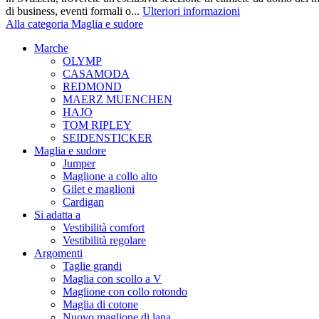
di business, eventi formali o...
Ulteriori informazioni
Alla categoria Maglia e sudore
Marche
OLYMP
CASAMODA
REDMOND
MAERZ MUENCHEN
HAJO
TOM RIPLEY
SEIDENSTICKER
Maglia e sudore
Jumper
Maglione a collo alto
Gilet e maglioni
Cardigan
Si adatta a
Vestibilità comfort
Vestibilità regolare
Argomenti
Taglie grandi
Maglia con scollo a V
Maglione con collo rotondo
Maglia di cotone
Nuovo maglione di lana