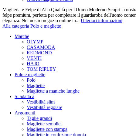
Maglieria e Felpe di Alta Qualità per l'Uomo Moderno Scopri la nostra
felpe premium, perfetta per completare il guardaroba dell'uomo cont
eleganza. Nel nostro negozio online in...
Ulteriori informazioni
Alla categoria Polo e magliette
Marche
OLYMP
CASAMODA
REDMOND
VENTI
HAJO
TOM RIPLEY
Polo e magliette
Polo
Magliette
Magliette a maniche lunghe
Si adatta a
Vestibilità slim
Vestibilità regolare
Argomenti
Taglie grandi
Magliette semplici
Magliette con stampa
Magliette in confezione doppia