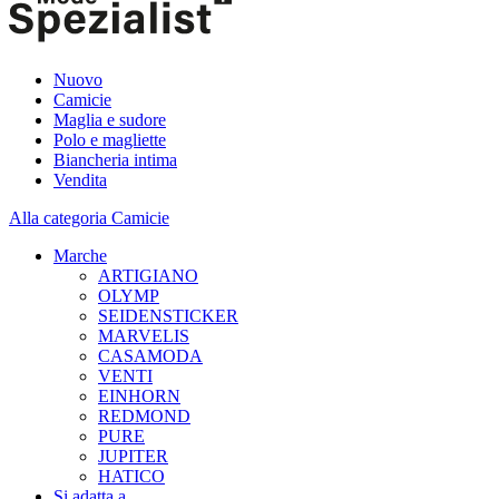
Nuovo
Camicie
Maglia e sudore
Polo e magliette
Biancheria intima
Vendita
Alla categoria Camicie
Marche
ARTIGIANO
OLYMP
SEIDENSTICKER
MARVELIS
CASAMODA
VENTI
EINHORN
REDMOND
PURE
JUPITER
HATICO
Si adatta a