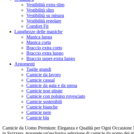
Vestibilità extra slim
Vestibilità slim
Vestibilità su misura
Vestibilità regolare
Comfort Fit
Lunghezze delle maniche
Manica lunga
Manica corta
Braccio extra corto
Braccio extra lungo
Braccio super-extra lungo
Argomenti
Taglie grandi
Camicie da lavoro
Camicie casual
Camicie da gala e da sposa
Camicie non stirate
Camicie con polsino rovesciato
Camicie sostenibili
Camicie bianche
Camicie nere
Camicie blu
Camicie da Uomo Premium: Eleganza e Qualità per Ogni Occasione N
in Svizzera, troverete un'esclusiva selezione di camicie da uomo dei mi