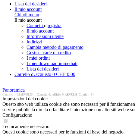
Lista dei desideri
Il mio account
Chiudi menu
Il mio account
Connetti
o
registra
Il mio account
Informazioni utente
Indirizzi
Cambia metodo di pagamento
Gestisci carte di credito
I miei ordini
I miei download immediati
Lista dei desideri
Carrello d\'acquisto
0
CHF 0.00
Panoramica
Camicie
/
MARVELIS
/
Camicia da ufficio MARVELIS Comfort Fit
Impostazioni dei cookie
Questo sito web utilizza cookie che sono necessari per il funzionament
servire pubblicità diretta o facilitare l'interazione con altri siti web 
Configurazione
Tecnicamente necessario
Questi cookie sono necessari per le funzioni di base del negozio.