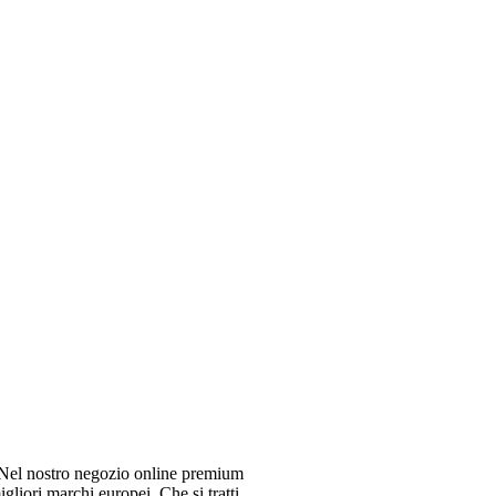
el nostro negozio online premium
gliori marchi europei. Che si tratti