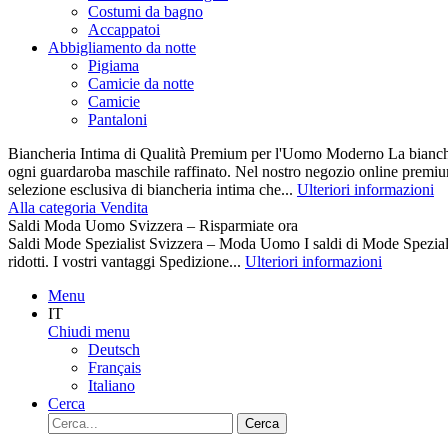
Costumi da bagno
Accappatoi
Abbigliamento da notte
Pigiama
Camicie da notte
Camicie
Pantaloni
Biancheria Intima di Qualità Premium per l'Uomo Moderno La biancher
ogni guardaroba maschile raffinato. Nel nostro negozio online premiu
selezione esclusiva di biancheria intima che...
Ulteriori informazioni
Alla categoria Vendita
Saldi Moda Uomo Svizzera – Risparmiate ora
Saldi Mode Spezialist Svizzera – Moda Uomo I saldi di Mode Spezi
ridotti. I vostri vantaggi Spedizione...
Ulteriori informazioni
Menu
IT
Chiudi menu
Deutsch
Français
Italiano
Cerca
Cerca