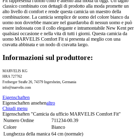
Fit rappresenta l'uomo colto e attento alla moda di oggi. Un taglio
classico combinato con dettagli di prodotto alla moda promette un
alto livello di comfort e rende questa camicia un maestro della
combinazione. La camicia semplice de uomo del colore bianco da
uomo non dovrebbe mancare nel guardaroba di nessun uomo e può
essere indossata con il collo elegante e intramontabile New Kent per
qualsiasi occasione e nella vita di tutti i giorni. Questa camicia da
uomo MARVELIS Comfort Fit si presenta al meglio con una
cravatta abbinata e un nodo di cravatta largo.
Informazioni sul produttore:
MARVELIS KG
HRA 727762
Freiberger Straße 26, 74379 Ingersheim, Germania
info@marvelis.com
Eigenschaften
Eigenschaften ansehen
altro
Chiudi menu
Eigenschaften "Camicia da ufficio MARVELIS Comfort Fit"
Numero Ordine
711234-00.39
Colore
Bianco
Lunghezza della manica
64 cm (normale)