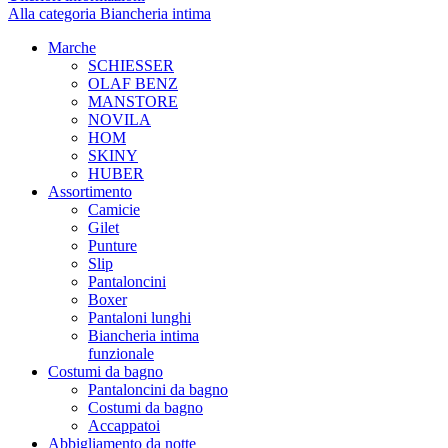
Alla categoria Biancheria intima
Marche
SCHIESSER
OLAF BENZ
MANSTORE
NOVILA
HOM
SKINY
HUBER
Assortimento
Camicie
Gilet
Punture
Slip
Pantaloncini
Boxer
Pantaloni lunghi
Biancheria intima
funzionale
Costumi da bagno
Pantaloncini da bagno
Costumi da bagno
Accappatoi
Abbigliamento da notte