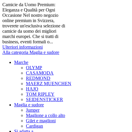
Camicie da Uomo Premium:
Eleganza e Qualità per Ogni
Occasione Nel nostro negozio
online premium in Svizzera,
troverete un'esclusiva selezione di
camicie da uomo dei migliori
marchi europei. Che si tratti di
business, eventi formali o...
Ulteriori informazioni
Alla categoria Maglia e sudore
Marche
OLYMP
CASAMODA
REDMOND
MAERZ MUENCHEN
HAJO
TOM RIPLEY
SEIDENSTICKER
Maglia e sudore
Jumper
Maglione a collo alto
Gilet e maglioni
Cardigan
Si adatta a