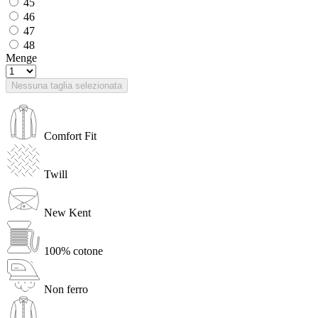
45
46
47
48
Menge
Nessuna taglia selezionata
Comfort Fit
Twill
New Kent
100% cotone
Non ferro