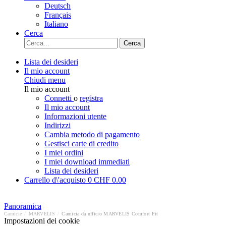
Deutsch
Français
Italiano
Cerca
Cerca
Lista dei desideri
Il mio account
Chiudi menu
Il mio account
Connetti
o
registra
Il mio account
Informazioni utente
Indirizzi
Cambia metodo di pagamento
Gestisci carte di credito
I miei ordini
I miei download immediati
Lista dei desideri
Carrello d\'acquisto
0
CHF 0.00
Panoramica
Camicie
/
MARVELIS
/
Camicia da ufficio MARVELIS Comfort Fit
Impostazioni dei cookie