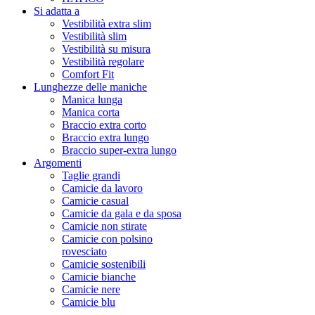
Si adatta a
Vestibilità extra slim
Vestibilità slim
Vestibilità su misura
Vestibilità regolare
Comfort Fit
Lunghezze delle maniche
Manica lunga
Manica corta
Braccio extra corto
Braccio extra lungo
Braccio super-extra lungo
Argomenti
Taglie grandi
Camicie da lavoro
Camicie casual
Camicie da gala e da sposa
Camicie non stirate
Camicie con polsino
rovesciato
Camicie sostenibili
Camicie bianche
Camicie nere
Camicie blu