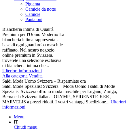
Pigiama
Camicie da notte
Camicie
Pantaloni
Biancheria Intima di Qualità
Premium per l'Uomo Moderno La
biancheria intima rappresenta la
base di ogni guardaroba maschile
raffinato. Nel nostro negozio
online premium in Svizzera,
troverete una selezione esclusiva
di biancheria intima che...
Ulteriori informazioni
Alla categoria Vendita
Saldi Moda Uomo Svizzera – Risparmiate ora
Saldi Mode Spezialist Svizzera – Moda Uomo I saldi di Mode
Spezialist Svizzera offrono moda maschile per Lugano, Zurigo,
Berna e la Svizzera italiana. OLYMP , SEIDENSTICKER ,
MARVELIS a prezzi ridotti. I vostri vantaggi Spedizione...
Ulteriori
informazioni
Menu
IT
Chiudi menu