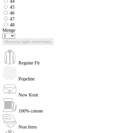
44
45
46
47
48
Menge
Nessuna taglia selezionata
Regular Fit
Popeline
New Kent
100% cotone
Non ferro