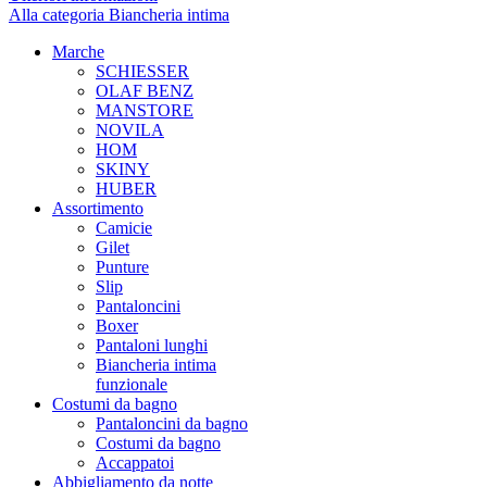
Alla categoria Biancheria intima
Marche
SCHIESSER
OLAF BENZ
MANSTORE
NOVILA
HOM
SKINY
HUBER
Assortimento
Camicie
Gilet
Punture
Slip
Pantaloncini
Boxer
Pantaloni lunghi
Biancheria intima
funzionale
Costumi da bagno
Pantaloncini da bagno
Costumi da bagno
Accappatoi
Abbigliamento da notte