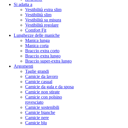
Si adatta a
Vestibilità extra slim
Vestibilità slim
Vestibilità su misura
Vestibilità regolare
Comfort Fit
Lunghezze delle maniche
Manica lunga
Manica corta
Braccio extra corto
Braccio extra lungo
Braccio super-extra lungo
Argomenti
Taglie grandi
Camicie da lavoro
Camicie casual
Camicie da gala e da sposa
Camicie non stirate
Camicie con polsino
rovesciato
Camicie sostenibili
Camicie bianche
Camicie nere
Camicie blu