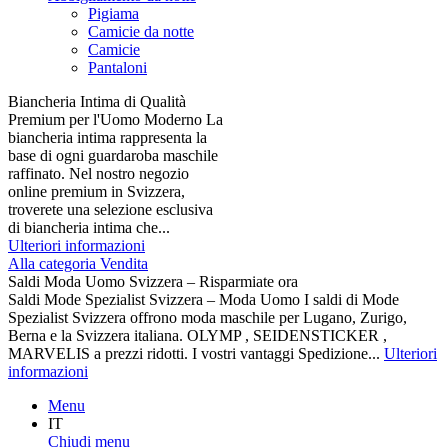
Pigiama
Camicie da notte
Camicie
Pantaloni
Biancheria Intima di Qualità
Premium per l'Uomo Moderno La
biancheria intima rappresenta la
base di ogni guardaroba maschile
raffinato. Nel nostro negozio
online premium in Svizzera,
troverete una selezione esclusiva
di biancheria intima che...
Ulteriori informazioni
Alla categoria Vendita
Saldi Moda Uomo Svizzera – Risparmiate ora
Saldi Mode Spezialist Svizzera – Moda Uomo I saldi di Mode
Spezialist Svizzera offrono moda maschile per Lugano, Zurigo,
Berna e la Svizzera italiana. OLYMP , SEIDENSTICKER ,
MARVELIS a prezzi ridotti. I vostri vantaggi Spedizione...
Ulteriori
informazioni
Menu
IT
Chiudi menu