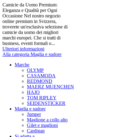
Camicie da Uomo Premium:
Eleganza e Qualità per Ogni
Occasione Nel nostro negozio
online premium in Svizzera,
troverete un'esclusiva selezione di
camicie da uomo dei migliori
marchi europei. Che si tratti di
business, eventi formali o...
Ulteriori informazioni
Alla categoria Maglia e sudore
Marche
OLYMP
CASAMODA
REDMOND
MAERZ MUENCHEN
HAJO
TOM RIPLEY
SEIDENSTICKER
Maglia e sudore
Jumper
Maglione a collo alto
Gilet e maglioni
Cardigan
Si adatta a