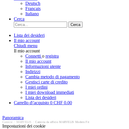
Deutsch
Français
Italiano
Cerca
Cerca
Lista dei desideri
Il mio account
Chiudi menu
Il mio account
Connetti
o
registra
Il mio account
Informazioni utente
Indirizzi
Cambia metodo di pagamento
Gestisci carte di credito
I miei ordini
I miei download immediati
Lista dei desideri
Carrello d\'acquisto
0
CHF 0.00
Panoramica
Camicie
/
MARVELIS
/
Camicia da ufficio MARVELIS Modern Fit
Impostazioni dei cookie