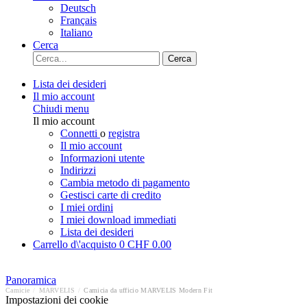
Deutsch
Français
Italiano
Cerca
Cerca
Lista dei desideri
Il mio account
Chiudi menu
Il mio account
Connetti
o
registra
Il mio account
Informazioni utente
Indirizzi
Cambia metodo di pagamento
Gestisci carte di credito
I miei ordini
I miei download immediati
Lista dei desideri
Carrello d\'acquisto
0
CHF 0.00
Panoramica
Camicie
/
MARVELIS
/
Camicia da ufficio MARVELIS Modern Fit
Impostazioni dei cookie