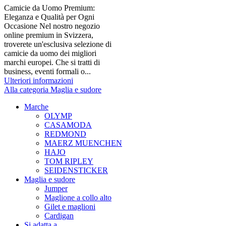
Camicie da Uomo Premium:
Eleganza e Qualità per Ogni
Occasione Nel nostro negozio
online premium in Svizzera,
troverete un'esclusiva selezione di
camicie da uomo dei migliori
marchi europei. Che si tratti di
business, eventi formali o...
Ulteriori informazioni
Alla categoria Maglia e sudore
Marche
OLYMP
CASAMODA
REDMOND
MAERZ MUENCHEN
HAJO
TOM RIPLEY
SEIDENSTICKER
Maglia e sudore
Jumper
Maglione a collo alto
Gilet e maglioni
Cardigan
Si adatta a