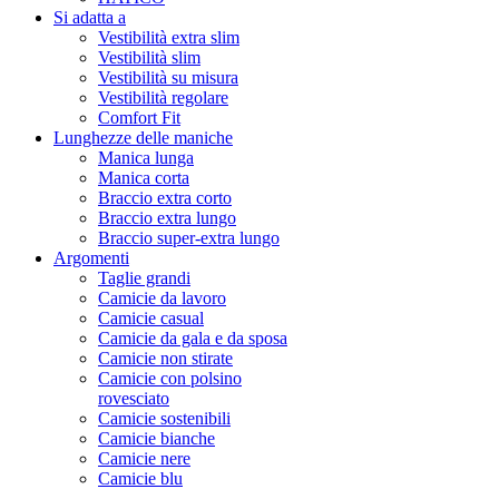
Si adatta a
Vestibilità extra slim
Vestibilità slim
Vestibilità su misura
Vestibilità regolare
Comfort Fit
Lunghezze delle maniche
Manica lunga
Manica corta
Braccio extra corto
Braccio extra lungo
Braccio super-extra lungo
Argomenti
Taglie grandi
Camicie da lavoro
Camicie casual
Camicie da gala e da sposa
Camicie non stirate
Camicie con polsino
rovesciato
Camicie sostenibili
Camicie bianche
Camicie nere
Camicie blu