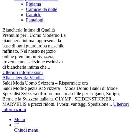
Pigiama
Camicie da notte
Camicie
Pantaloni
Biancheria Intima di Qualità
Premium per l'Uomo Moderno La
biancheria intima rappresenta la
base di ogni guardaroba maschile
raffinato. Nel nostro negozio
online premium in Svizzera,
troverete una selezione esclusiva
di biancheria intima che...
Ulteriori informazioni
Alla categoria Vendita
Saldi Moda Uomo Svizzera – Risparmiate ora
Saldi Mode Spezialist Svizzera – Moda Uomo I saldi di Mode
Spezialist Svizzera offrono moda maschile per Lugano, Zurigo,
Berna e la Svizzera italiana. OLYMP , SEIDENSTICKER ,
MARVELIS a prezzi ridotti. I vostri vantaggi Spedizione...
Ulteriori
informazioni
Menu
IT
Chiudi menu