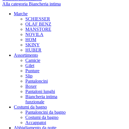
Alla categoria Biancheria intima
Marche
SCHIESSER
OLAF BENZ
MANSTORE
NOVILA
HOM
SKINY
HUBER
Assortimento
Camicie
Gilet
Punture
Slip
Pantaloncini
Boxer
Pantaloni lunghi
Biancheria intima
funzionale
Costumi da bagno
Pantaloncini da bagno
Costumi da bagno
Accappatoi
Abbigliamento da notte