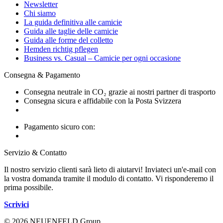
Newsletter
Chi siamo
La guida definitiva alle camicie
Guida alle taglie delle camicie
Guida alle forme del colletto
Hemden richtig pflegen
Business vs. Casual – Camicie per ogni occasione
Consegna & Pagamento
Consegna neutrale in CO₂ grazie ai nostri partner di trasporto
Consegna sicura e affidabile con la Posta Svizzera
Pagamento sicuro con:
Servizio & Contatto
Il nostro servizio clienti sarà lieto di aiutarvi! Inviateci un'e-mail con
la vostra domanda tramite il modulo di contatto. Vi risponderemo il
prima possibile.
Scrivici
© 2026 NEUENFELD Group