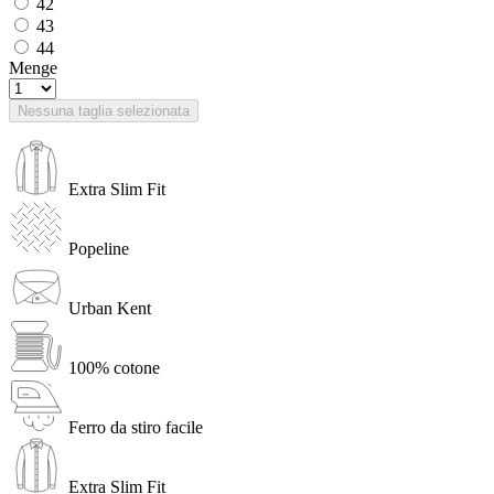
42
43
44
Menge
Nessuna taglia selezionata
Extra Slim Fit
Popeline
Urban Kent
100% cotone
Ferro da stiro facile
Extra Slim Fit