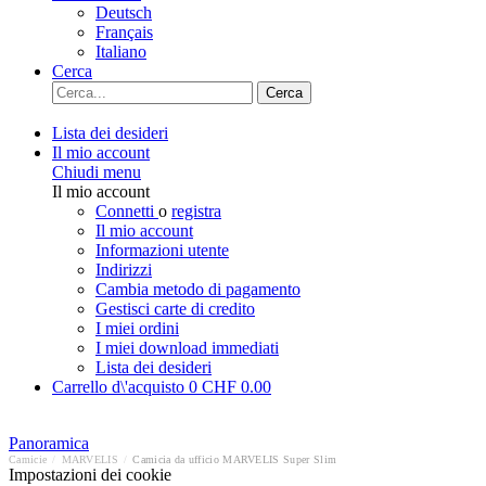
Deutsch
Français
Italiano
Cerca
Cerca
Lista dei desideri
Il mio account
Chiudi menu
Il mio account
Connetti
o
registra
Il mio account
Informazioni utente
Indirizzi
Cambia metodo di pagamento
Gestisci carte di credito
I miei ordini
I miei download immediati
Lista dei desideri
Carrello d\'acquisto
0
CHF 0.00
Panoramica
Camicie
/
MARVELIS
/
Camicia da ufficio MARVELIS Super Slim
Impostazioni dei cookie