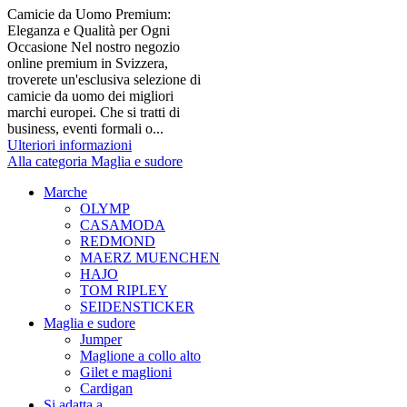
Camicie da Uomo Premium:
Eleganza e Qualità per Ogni
Occasione Nel nostro negozio
online premium in Svizzera,
troverete un'esclusiva selezione di
camicie da uomo dei migliori
marchi europei. Che si tratti di
business, eventi formali o...
Ulteriori informazioni
Alla categoria Maglia e sudore
Marche
OLYMP
CASAMODA
REDMOND
MAERZ MUENCHEN
HAJO
TOM RIPLEY
SEIDENSTICKER
Maglia e sudore
Jumper
Maglione a collo alto
Gilet e maglioni
Cardigan
Si adatta a