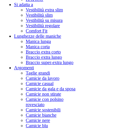
Si adatta a
Vestibilità extra slim
Vestibilità slim
Vestibilità su misura
Vestibilità regolare
Comfort Fit
Lunghezze delle maniche
Manica lunga
Manica corta
Braccio extra corto
Braccio extra lungo
Braccio super-extra lungo
Argomenti
Taglie grandi
Camicie da lavoro
Camicie casual
Camicie da gala e da sposa
Camicie non stirate
Camicie con polsino
rovesciato
Camicie sostenibili
Camicie bianche
Camicie nere
Camicie blu