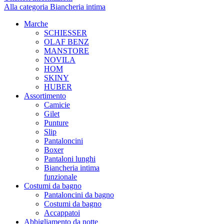
Alla categoria Biancheria intima
Marche
SCHIESSER
OLAF BENZ
MANSTORE
NOVILA
HOM
SKINY
HUBER
Assortimento
Camicie
Gilet
Punture
Slip
Pantaloncini
Boxer
Pantaloni lunghi
Biancheria intima
funzionale
Costumi da bagno
Pantaloncini da bagno
Costumi da bagno
Accappatoi
Abbigliamento da notte