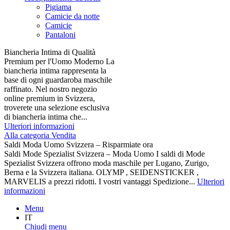
Pigiama
Camicie da notte
Camicie
Pantaloni
Biancheria Intima di Qualità
Premium per l'Uomo Moderno La
biancheria intima rappresenta la
base di ogni guardaroba maschile
raffinato. Nel nostro negozio
online premium in Svizzera,
troverete una selezione esclusiva
di biancheria intima che...
Ulteriori informazioni
Alla categoria Vendita
Saldi Moda Uomo Svizzera – Risparmiate ora
Saldi Mode Spezialist Svizzera – Moda Uomo I saldi di Mode
Spezialist Svizzera offrono moda maschile per Lugano, Zurigo,
Berna e la Svizzera italiana. OLYMP , SEIDENSTICKER ,
MARVELIS a prezzi ridotti. I vostri vantaggi Spedizione...
Ulteriori
informazioni
Menu
IT
Chiudi menu