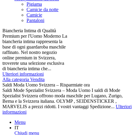
Pigiama
Camicie da notte
Camicie
Pantaloni
Biancheria Intima di Qualità
Premium per l'Uomo Moderno La
biancheria intima rappresenta la
base di ogni guardaroba maschile
raffinato. Nel nostro negozio
online premium in Svizzera,
troverete una selezione esclusiva
di biancheria intima che...
Ulteriori informazioni
Alla categoria Vendita
Saldi Moda Uomo Svizzera – Risparmiate ora
Saldi Mode Spezialist Svizzera – Moda Uomo I saldi di Mode
Spezialist Svizzera offrono moda maschile per Lugano, Zurigo,
Berna e la Svizzera italiana. OLYMP , SEIDENSTICKER ,
MARVELIS a prezzi ridotti. I vostri vantaggi Spedizione...
Ulteriori
informazioni
Menu
IT
Chiudi menu