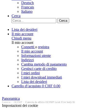
Deutsch
Français
Italiano
Cerca
Cerca
Lista dei desideri
Il mio account
Chiudi menu
Il mio account
Connetti
o
registra
Il mio account
Informazioni utente
Indirizzi
Cambia metodo di pagamento
Gestisci carte di credito
I miei ordini
I miei download immediati
Lista dei desideri
Carrello d\'acquisto
0
CHF 0.00
Panoramica
Camicie
/
OLYMP
/
Camicia da ufficio OLYMP Level Five body fit
Impostazioni dei cookie