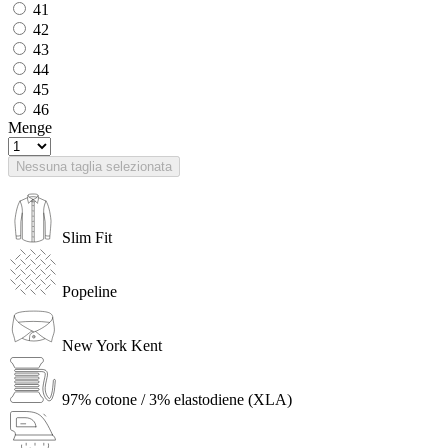
41
42
43
44
45
46
Menge
Nessuna taglia selezionata
Slim Fit
Popeline
New York Kent
97% cotone / 3% elastodiene (XLA)