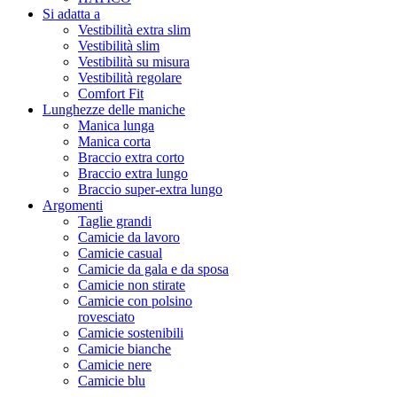
Si adatta a
Vestibilità extra slim
Vestibilità slim
Vestibilità su misura
Vestibilità regolare
Comfort Fit
Lunghezze delle maniche
Manica lunga
Manica corta
Braccio extra corto
Braccio extra lungo
Braccio super-extra lungo
Argomenti
Taglie grandi
Camicie da lavoro
Camicie casual
Camicie da gala e da sposa
Camicie non stirate
Camicie con polsino
rovesciato
Camicie sostenibili
Camicie bianche
Camicie nere
Camicie blu