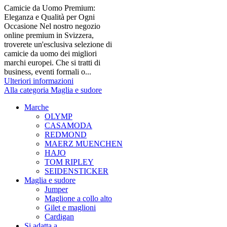
Camicie da Uomo Premium:
Eleganza e Qualità per Ogni
Occasione Nel nostro negozio
online premium in Svizzera,
troverete un'esclusiva selezione di
camicie da uomo dei migliori
marchi europei. Che si tratti di
business, eventi formali o...
Ulteriori informazioni
Alla categoria Maglia e sudore
Marche
OLYMP
CASAMODA
REDMOND
MAERZ MUENCHEN
HAJO
TOM RIPLEY
SEIDENSTICKER
Maglia e sudore
Jumper
Maglione a collo alto
Gilet e maglioni
Cardigan
Si adatta a