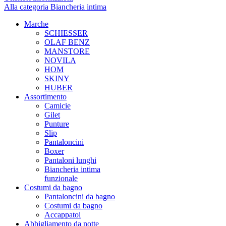
Alla categoria Biancheria intima
Marche
SCHIESSER
OLAF BENZ
MANSTORE
NOVILA
HOM
SKINY
HUBER
Assortimento
Camicie
Gilet
Punture
Slip
Pantaloncini
Boxer
Pantaloni lunghi
Biancheria intima
funzionale
Costumi da bagno
Pantaloncini da bagno
Costumi da bagno
Accappatoi
Abbigliamento da notte