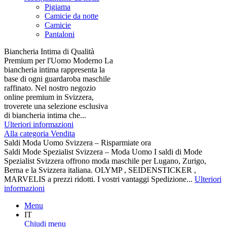
Pigiama
Camicie da notte
Camicie
Pantaloni
Biancheria Intima di Qualità
Premium per l'Uomo Moderno La
biancheria intima rappresenta la
base di ogni guardaroba maschile
raffinato. Nel nostro negozio
online premium in Svizzera,
troverete una selezione esclusiva
di biancheria intima che...
Ulteriori informazioni
Alla categoria Vendita
Saldi Moda Uomo Svizzera – Risparmiate ora
Saldi Mode Spezialist Svizzera – Moda Uomo I saldi di Mode
Spezialist Svizzera offrono moda maschile per Lugano, Zurigo,
Berna e la Svizzera italiana. OLYMP , SEIDENSTICKER ,
MARVELIS a prezzi ridotti. I vostri vantaggi Spedizione...
Ulteriori
informazioni
Menu
IT
Chiudi menu