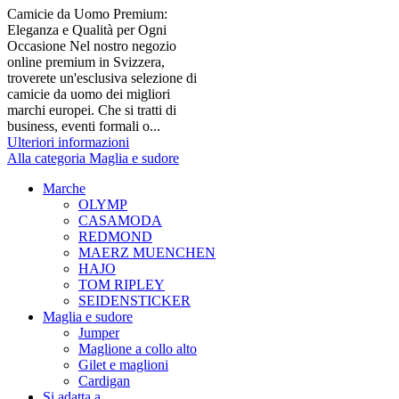
Camicie da Uomo Premium:
Eleganza e Qualità per Ogni
Occasione Nel nostro negozio
online premium in Svizzera,
troverete un'esclusiva selezione di
camicie da uomo dei migliori
marchi europei. Che si tratti di
business, eventi formali o...
Ulteriori informazioni
Alla categoria Maglia e sudore
Marche
OLYMP
CASAMODA
REDMOND
MAERZ MUENCHEN
HAJO
TOM RIPLEY
SEIDENSTICKER
Maglia e sudore
Jumper
Maglione a collo alto
Gilet e maglioni
Cardigan
Si adatta a