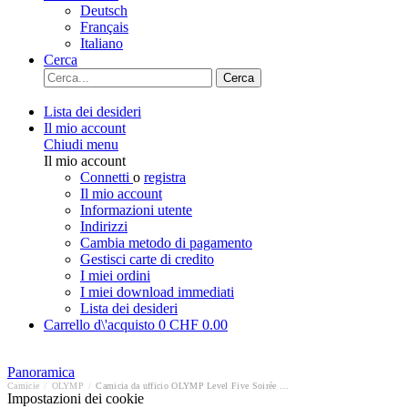
Deutsch
Français
Italiano
Cerca
Cerca
Lista dei desideri
Il mio account
Chiudi menu
Il mio account
Connetti
o
registra
Il mio account
Informazioni utente
Indirizzi
Cambia metodo di pagamento
Gestisci carte di credito
I miei ordini
I miei download immediati
Lista dei desideri
Carrello d\'acquisto
0
CHF 0.00
Panoramica
Camicie
/
OLYMP
/
Camicia da ufficio OLYMP Level Five Soirée body fit
Impostazioni dei cookie