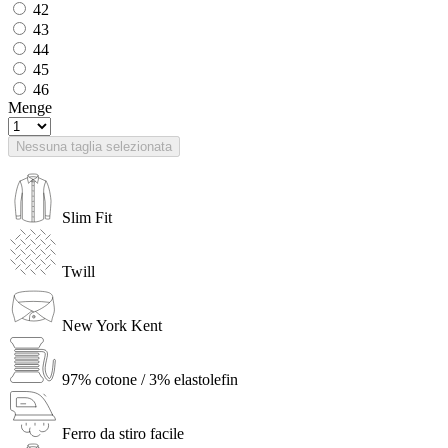
42
43
44
45
46
Menge
Nessuna taglia selezionata
Slim Fit
Twill
New York Kent
97% cotone / 3% elastolefin
Ferro da stiro facile