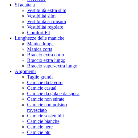
Si adatta a
Vestibilità extra slim
Vestibilità slim
Vestibilità su misura
Vestibilità regolare
Comfort Fit
Lunghezze delle maniche
Manica lunga
Manica corta
Braccio extra corto
Braccio extra lungo
Braccio super-extra lungo
Argomenti
Taglie grandi
Camicie da lavoro
Camicie casual
Camicie da gala e da sposa
Camicie non stirate
Camicie con polsino
rovesciato
Camicie sostenibili
Camicie bianche
Camicie nere
Camicie blu