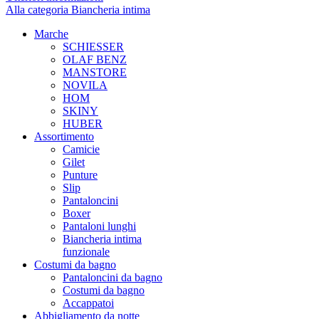
Alla categoria Biancheria intima
Marche
SCHIESSER
OLAF BENZ
MANSTORE
NOVILA
HOM
SKINY
HUBER
Assortimento
Camicie
Gilet
Punture
Slip
Pantaloncini
Boxer
Pantaloni lunghi
Biancheria intima
funzionale
Costumi da bagno
Pantaloncini da bagno
Costumi da bagno
Accappatoi
Abbigliamento da notte