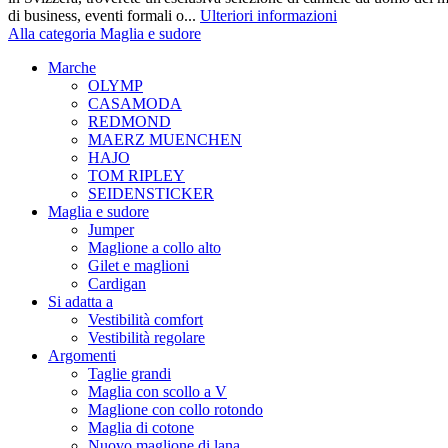
di business, eventi formali o...
Ulteriori informazioni
Alla categoria Maglia e sudore
Marche
OLYMP
CASAMODA
REDMOND
MAERZ MUENCHEN
HAJO
TOM RIPLEY
SEIDENSTICKER
Maglia e sudore
Jumper
Maglione a collo alto
Gilet e maglioni
Cardigan
Si adatta a
Vestibilità comfort
Vestibilità regolare
Argomenti
Taglie grandi
Maglia con scollo a V
Maglione con collo rotondo
Maglia di cotone
Nuovo maglione di lana