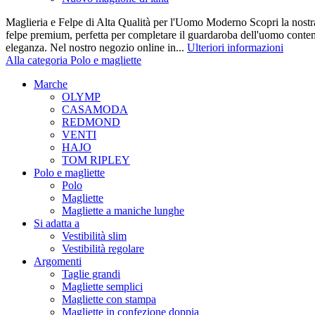
Maglieria e Felpe di Alta Qualità per l'Uomo Moderno Scopri la nostra
felpe premium, perfetta per completare il guardaroba dell'uomo cont
eleganza. Nel nostro negozio online in...
Ulteriori informazioni
Alla categoria Polo e magliette
Marche
OLYMP
CASAMODA
REDMOND
VENTI
HAJO
TOM RIPLEY
Polo e magliette
Polo
Magliette
Magliette a maniche lunghe
Si adatta a
Vestibilità slim
Vestibilità regolare
Argomenti
Taglie grandi
Magliette semplici
Magliette con stampa
Magliette in confezione doppia