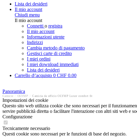
Lista dei desideri
Il mio account
Chiudi menu
Il mio account
Connetti
o
registra
Il mio account
Informazioni utente
Indirizzi
Cambia metodo di pagamento
Gestisci carte di credito
I miei ordini
I miei download immediati
Lista dei desideri
Carrello d\'acquisto
0
CHF 0.00
Panoramica
Camicie
/
OLYMP
/
Camicia da ufficio OLYMP Luxor comfort fit
Impostazioni dei cookie
Questo sito web utilizza cookie che sono necessari per il funzionament
servire pubblicità diretta o facilitare l'interazione con altri siti web 
Configurazione
Tecnicamente necessario
Questi cookie sono necessari per le funzioni di base del negozio.