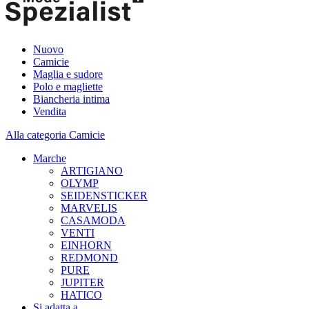
Nuovo
Camicie
Maglia e sudore
Polo e magliette
Biancheria intima
Vendita
Alla categoria Camicie
Marche
ARTIGIANO
OLYMP
SEIDENSTICKER
MARVELIS
CASAMODA
VENTI
EINHORN
REDMOND
PURE
JUPITER
HATICO
Si adatta a