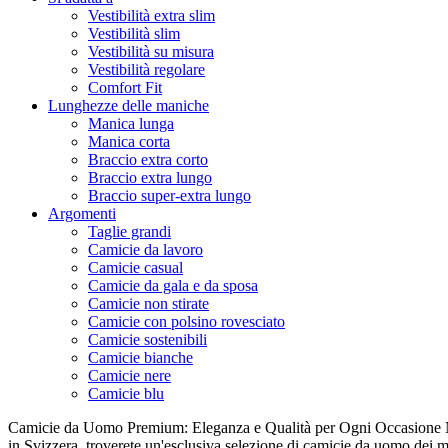
Vestibilità extra slim
Vestibilità slim
Vestibilità su misura
Vestibilità regolare
Comfort Fit
Lunghezze delle maniche
Manica lunga
Manica corta
Braccio extra corto
Braccio extra lungo
Braccio super-extra lungo
Argomenti
Taglie grandi
Camicie da lavoro
Camicie casual
Camicie da gala e da sposa
Camicie non stirate
Camicie con polsino rovesciato
Camicie sostenibili
Camicie bianche
Camicie nere
Camicie blu
Camicie da Uomo Premium: Eleganza e Qualità per Ogni Occasione N
in Svizzera, troverete un'esclusiva selezione di camicie da uomo dei mi