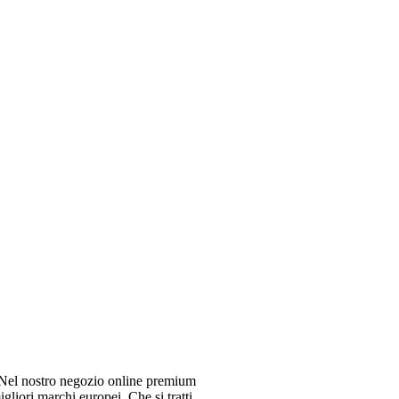
el nostro negozio online premium
gliori marchi europei. Che si tratti