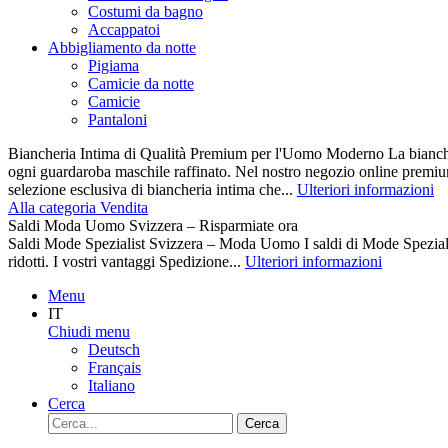
Costumi da bagno
Accappatoi
Abbigliamento da notte
Pigiama
Camicie da notte
Camicie
Pantaloni
Biancheria Intima di Qualità Premium per l'Uomo Moderno La biancher
ogni guardaroba maschile raffinato. Nel nostro negozio online premiu
selezione esclusiva di biancheria intima che...
Ulteriori informazioni
Alla categoria Vendita
Saldi Moda Uomo Svizzera – Risparmiate ora
Saldi Mode Spezialist Svizzera – Moda Uomo I saldi di Mode Spezi
ridotti. I vostri vantaggi Spedizione...
Ulteriori informazioni
Menu
IT
Chiudi menu
Deutsch
Français
Italiano
Cerca
Cerca