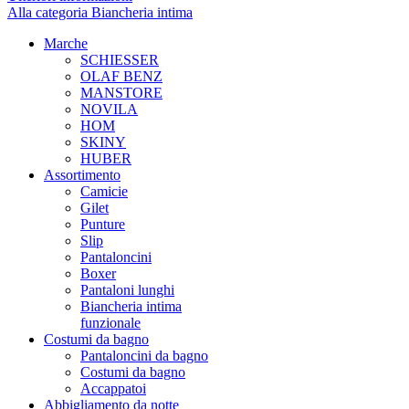
Alla categoria Biancheria intima
Marche
SCHIESSER
OLAF BENZ
MANSTORE
NOVILA
HOM
SKINY
HUBER
Assortimento
Camicie
Gilet
Punture
Slip
Pantaloncini
Boxer
Pantaloni lunghi
Biancheria intima
funzionale
Costumi da bagno
Pantaloncini da bagno
Costumi da bagno
Accappatoi
Abbigliamento da notte