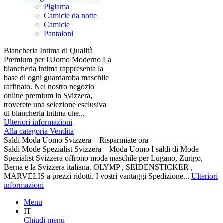
Pigiama
Camicie da notte
Camicie
Pantaloni
Biancheria Intima di Qualità
Premium per l'Uomo Moderno La
biancheria intima rappresenta la
base di ogni guardaroba maschile
raffinato. Nel nostro negozio
online premium in Svizzera,
troverete una selezione esclusiva
di biancheria intima che...
Ulteriori informazioni
Alla categoria Vendita
Saldi Moda Uomo Svizzera – Risparmiate ora
Saldi Mode Spezialist Svizzera – Moda Uomo I saldi di Mode
Spezialist Svizzera offrono moda maschile per Lugano, Zurigo,
Berna e la Svizzera italiana. OLYMP , SEIDENSTICKER ,
MARVELIS a prezzi ridotti. I vostri vantaggi Spedizione...
Ulteriori
informazioni
Menu
IT
Chiudi menu