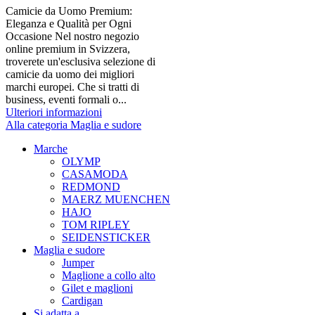
Camicie da Uomo Premium:
Eleganza e Qualità per Ogni
Occasione Nel nostro negozio
online premium in Svizzera,
troverete un'esclusiva selezione di
camicie da uomo dei migliori
marchi europei. Che si tratti di
business, eventi formali o...
Ulteriori informazioni
Alla categoria Maglia e sudore
Marche
OLYMP
CASAMODA
REDMOND
MAERZ MUENCHEN
HAJO
TOM RIPLEY
SEIDENSTICKER
Maglia e sudore
Jumper
Maglione a collo alto
Gilet e maglioni
Cardigan
Si adatta a