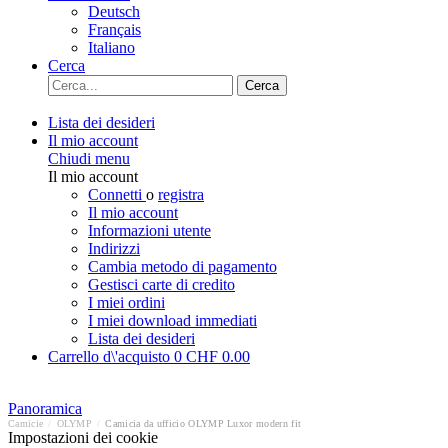
Deutsch
Français
Italiano
Cerca
Cerca
Lista dei desideri
Il mio account
Chiudi menu
Il mio account
Connetti
o
registra
Il mio account
Informazioni utente
Indirizzi
Cambia metodo di pagamento
Gestisci carte di credito
I miei ordini
I miei download immediati
Lista dei desideri
Carrello d\'acquisto
0
CHF 0.00
Panoramica
Camicie
/
OLYMP
/
Camicia da ufficio OLYMP Luxor modern fit
Impostazioni dei cookie