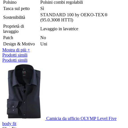
Polsino
Polsini combi regolabili
Tasca sul petto
Sì
STANDARD 100 by OEKO-TEX®
Sostenibilità
(95.0.3008 HTTI)
Proprietà di
Lavaggio in lavatrice
lavaggio
Patch
No
Design & Motivo
Uni
Mostra di più +
Prodotti simili
Prodotti simili
Camicia da ufficio OLYMP Level Five
body fit