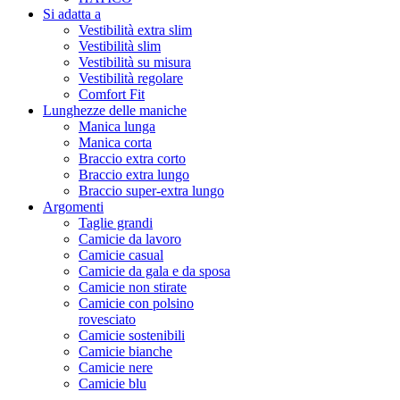
Si adatta a
Vestibilità extra slim
Vestibilità slim
Vestibilità su misura
Vestibilità regolare
Comfort Fit
Lunghezze delle maniche
Manica lunga
Manica corta
Braccio extra corto
Braccio extra lungo
Braccio super-extra lungo
Argomenti
Taglie grandi
Camicie da lavoro
Camicie casual
Camicie da gala e da sposa
Camicie non stirate
Camicie con polsino
rovesciato
Camicie sostenibili
Camicie bianche
Camicie nere
Camicie blu