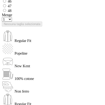
46
47
48
Menge
Nessuna taglia selezionata
Regular Fit
Popeline
New Kent
100% cotone
Non ferro
Regular Fit