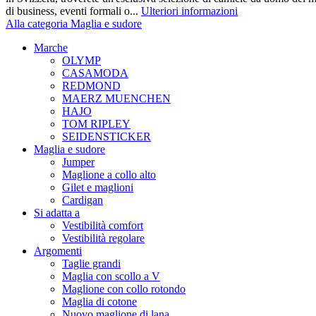
di business, eventi formali o...
Ulteriori informazioni
Alla categoria Maglia e sudore
Marche
OLYMP
CASAMODA
REDMOND
MAERZ MUENCHEN
HAJO
TOM RIPLEY
SEIDENSTICKER
Maglia e sudore
Jumper
Maglione a collo alto
Gilet e maglioni
Cardigan
Si adatta a
Vestibilità comfort
Vestibilità regolare
Argomenti
Taglie grandi
Maglia con scollo a V
Maglione con collo rotondo
Maglia di cotone
Nuovo maglione di lana