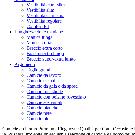
Vestibilità extra slim
Vestibilità slim
Vestibilità su misura
Vestibilità regolare
Comfort Fit
Lunghezze delle maniche
Manica lunga
Manica corta
Braccio extra corto
Braccio extra lungo
Braccio super-extra lungo
Argomenti
Taglie grandi
Camicie da lavoro
Camicie casual
Camicie da gala e da sposa
Camicie non stirate
Camicie con polsino rovesciato
Camicie sostenibili
Camicie bianche
Camicie nere
Camicie blu
Camicie da Uomo Premium: Eleganza e Qualità per Ogni Occasione N
in Svizzera, troverete un'esclusiva selezione di camicie da uomo dei mi