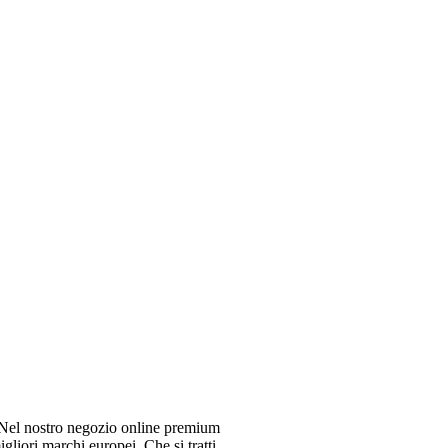
el nostro negozio online premium
gliori marchi europei. Che si tratti