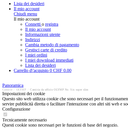
Lista dei desideri
Il mio account
Chiudi menu
Il mio account
Connetti
o
registra
Il mio account
Informazioni utente
Indirizzi
Cambia metodo di pagamento
Gestisci carte di credito
I miei ordini
I miei download immediati
Lista dei desideri
Carrello d\'acquisto
0
CHF 0.00
Panoramica
Camicie
/
OLYMP
/
Camicia da ufficio OLYMP No. Six super slim
Impostazioni dei cookie
Questo sito web utilizza cookie che sono necessari per il funzionament
servire pubblicità diretta o facilitare l'interazione con altri siti web 
Configurazione
Tecnicamente necessario
Questi cookie sono necessari per le funzioni di base del negozio.