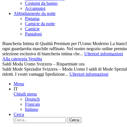
Costumi da bagno
Accappatoi
Abbigliamento da notte
Pigiama
Camicie da notte
Camicie
Pantaloni
Biancheria Intima di Qualità Premium per l'Uomo Moderno La biancher
ogni guardaroba maschile raffinato. Nel nostro negozio online premiu
selezione esclusiva di biancheria intima che...
Ulteriori informazioni
Alla categoria Vendita
Saldi Moda Uomo Svizzera – Risparmiate ora
Saldi Mode Spezialist Svizzera – Moda Uomo I saldi di Mode Spezi
ridotti. I vostri vantaggi Spedizione...
Ulteriori informazioni
Menu
IT
Chiudi menu
Deutsch
Français
Italiano
Cerca
Cerca