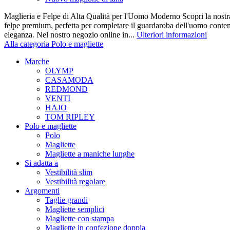
Maglieria e Felpe di Alta Qualità per l'Uomo Moderno Scopri la nostra
felpe premium, perfetta per completare il guardaroba dell'uomo cont
eleganza. Nel nostro negozio online in...
Ulteriori informazioni
Alla categoria Polo e magliette
Marche
OLYMP
CASAMODA
REDMOND
VENTI
HAJO
TOM RIPLEY
Polo e magliette
Polo
Magliette
Magliette a maniche lunghe
Si adatta a
Vestibilità slim
Vestibilità regolare
Argomenti
Taglie grandi
Magliette semplici
Magliette con stampa
Magliette in confezione doppia