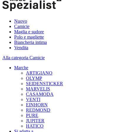
Nuovo
Camicie
Maglia e sudore
Polo e magliette
Biancheria intima
Vendita
Alla categoria Camicie
Marche
ARTIGIANO
OLYMP
SEIDENSTICKER
MARVELIS
CASAMODA
VENTI
EINHORN
REDMOND
PURE
JUPITER
HATICO
Si adatta a