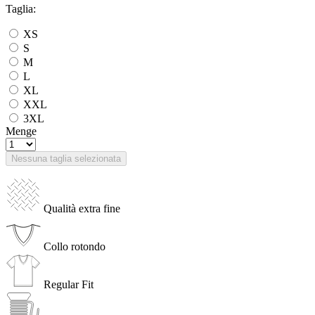
Taglia:
XS
S
M
L
XL
XXL
3XL
Menge
Nessuna taglia selezionata
Qualità extra fine
Collo rotondo
Regular Fit