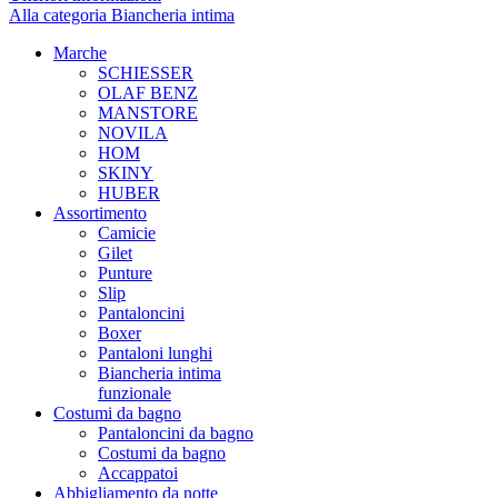
Alla categoria Biancheria intima
Marche
SCHIESSER
OLAF BENZ
MANSTORE
NOVILA
HOM
SKINY
HUBER
Assortimento
Camicie
Gilet
Punture
Slip
Pantaloncini
Boxer
Pantaloni lunghi
Biancheria intima
funzionale
Costumi da bagno
Pantaloncini da bagno
Costumi da bagno
Accappatoi
Abbigliamento da notte