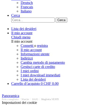
Deutsch
Français
Italiano
Cerca
Cerca
Lista dei desideri
Il mio account
Chiudi menu
Il mio account
Connetti
o
registra
Il mio account
Informazioni utente
Indirizzi
Cambia metodo di pagamento
Gestisci carte di credito
I miei ordini
I miei download immediati
Lista dei desideri
Carrello d\'acquisto
0
CHF 0.00
Panoramica
Polo e magliette
/
Marche
/
HAJO
/
Maglietta VENTI
Impostazioni dei cookie