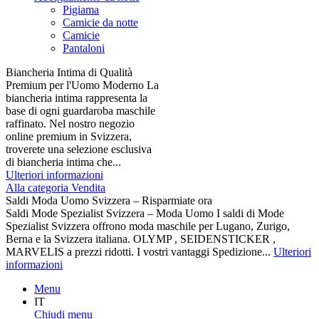
Pigiama
Camicie da notte
Camicie
Pantaloni
Biancheria Intima di Qualità
Premium per l'Uomo Moderno La
biancheria intima rappresenta la
base di ogni guardaroba maschile
raffinato. Nel nostro negozio
online premium in Svizzera,
troverete una selezione esclusiva
di biancheria intima che...
Ulteriori informazioni
Alla categoria Vendita
Saldi Moda Uomo Svizzera – Risparmiate ora
Saldi Mode Spezialist Svizzera – Moda Uomo I saldi di Mode
Spezialist Svizzera offrono moda maschile per Lugano, Zurigo,
Berna e la Svizzera italiana. OLYMP , SEIDENSTICKER ,
MARVELIS a prezzi ridotti. I vostri vantaggi Spedizione...
Ulteriori
informazioni
Menu
IT
Chiudi menu