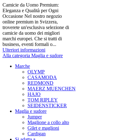
Camicie da Uomo Premium:
Eleganza e Qualità per Ogni
Occasione Nel nostro negozio
online premium in Svizzera,
troverete un'esclusiva selezione di
camicie da uomo dei migliori
marchi europei. Che si tratti di
business, eventi formali o...
Ulteriori informazioni
Alla categoria Maglia e sudore
Marche
OLYMP
CASAMODA
REDMOND
MAERZ MUENCHEN
HAJO
TOM RIPLEY
SEIDENSTICKER
Maglia e sudore
Jumper
Maglione a collo alto
Gilet e maglioni
Cardigan
Si adatta a