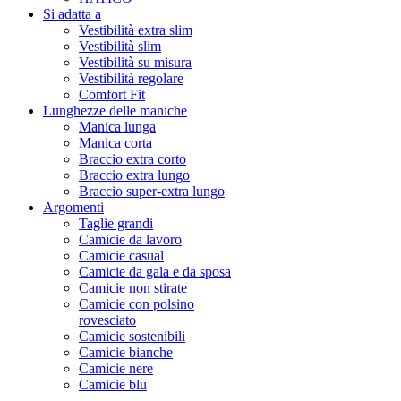
Si adatta a
Vestibilità extra slim
Vestibilità slim
Vestibilità su misura
Vestibilità regolare
Comfort Fit
Lunghezze delle maniche
Manica lunga
Manica corta
Braccio extra corto
Braccio extra lungo
Braccio super-extra lungo
Argomenti
Taglie grandi
Camicie da lavoro
Camicie casual
Camicie da gala e da sposa
Camicie non stirate
Camicie con polsino
rovesciato
Camicie sostenibili
Camicie bianche
Camicie nere
Camicie blu