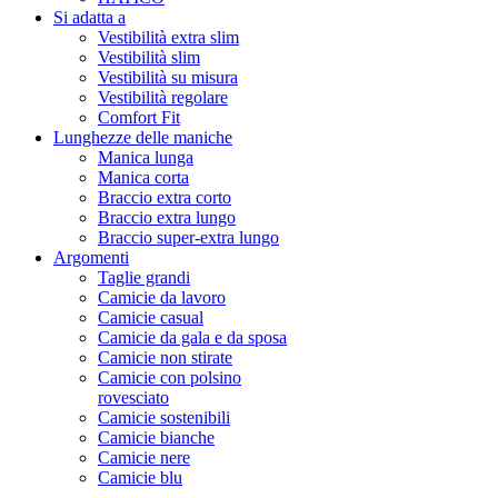
Si adatta a
Vestibilità extra slim
Vestibilità slim
Vestibilità su misura
Vestibilità regolare
Comfort Fit
Lunghezze delle maniche
Manica lunga
Manica corta
Braccio extra corto
Braccio extra lungo
Braccio super-extra lungo
Argomenti
Taglie grandi
Camicie da lavoro
Camicie casual
Camicie da gala e da sposa
Camicie non stirate
Camicie con polsino
rovesciato
Camicie sostenibili
Camicie bianche
Camicie nere
Camicie blu