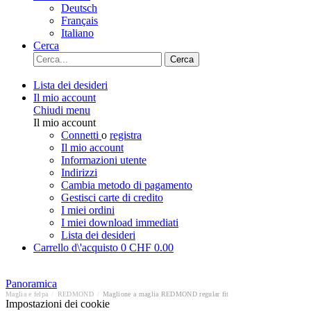
Deutsch
Français
Italiano
Cerca
Cerca
Lista dei desideri
Il mio account
Chiudi menu
Il mio account
Connetti
o
registra
Il mio account
Informazioni utente
Indirizzi
Cambia metodo di pagamento
Gestisci carte di credito
I miei ordini
I miei download immediati
Lista dei desideri
Carrello d\'acquisto
0
CHF 0.00
Panoramica
Maglia e felpa
/
REDMOND
/
Maglione a maglia REDMOND regular fit
Impostazioni dei cookie