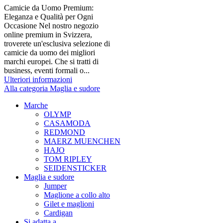
Camicie da Uomo Premium:
Eleganza e Qualità per Ogni
Occasione Nel nostro negozio
online premium in Svizzera,
troverete un'esclusiva selezione di
camicie da uomo dei migliori
marchi europei. Che si tratti di
business, eventi formali o...
Ulteriori informazioni
Alla categoria Maglia e sudore
Marche
OLYMP
CASAMODA
REDMOND
MAERZ MUENCHEN
HAJO
TOM RIPLEY
SEIDENSTICKER
Maglia e sudore
Jumper
Maglione a collo alto
Gilet e maglioni
Cardigan
Si adatta a