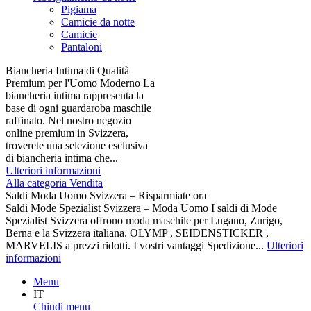
Pigiama
Camicie da notte
Camicie
Pantaloni
Biancheria Intima di Qualità
Premium per l'Uomo Moderno La
biancheria intima rappresenta la
base di ogni guardaroba maschile
raffinato. Nel nostro negozio
online premium in Svizzera,
troverete una selezione esclusiva
di biancheria intima che...
Ulteriori informazioni
Alla categoria Vendita
Saldi Moda Uomo Svizzera – Risparmiate ora
Saldi Mode Spezialist Svizzera – Moda Uomo I saldi di Mode
Spezialist Svizzera offrono moda maschile per Lugano, Zurigo,
Berna e la Svizzera italiana. OLYMP , SEIDENSTICKER ,
MARVELIS a prezzi ridotti. I vostri vantaggi Spedizione...
Ulteriori
informazioni
Menu
IT
Chiudi menu