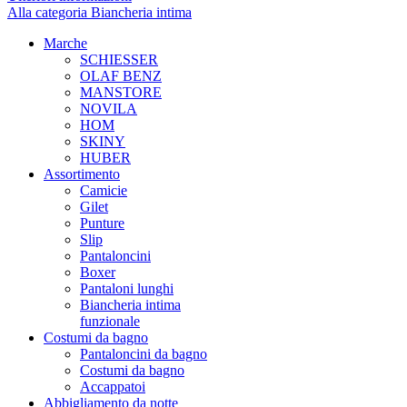
Alla categoria Biancheria intima
Marche
SCHIESSER
OLAF BENZ
MANSTORE
NOVILA
HOM
SKINY
HUBER
Assortimento
Camicie
Gilet
Punture
Slip
Pantaloncini
Boxer
Pantaloni lunghi
Biancheria intima
funzionale
Costumi da bagno
Pantaloncini da bagno
Costumi da bagno
Accappatoi
Abbigliamento da notte