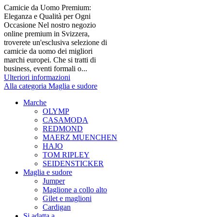
Camicie da Uomo Premium:
Eleganza e Qualità per Ogni
Occasione Nel nostro negozio
online premium in Svizzera,
troverete un'esclusiva selezione di
camicie da uomo dei migliori
marchi europei. Che si tratti di
business, eventi formali o...
Ulteriori informazioni
Alla categoria Maglia e sudore
Marche
OLYMP
CASAMODA
REDMOND
MAERZ MUENCHEN
HAJO
TOM RIPLEY
SEIDENSTICKER
Maglia e sudore
Jumper
Maglione a collo alto
Gilet e maglioni
Cardigan
Si adatta a