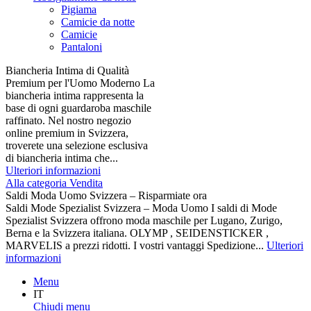
Pigiama
Camicie da notte
Camicie
Pantaloni
Biancheria Intima di Qualità
Premium per l'Uomo Moderno La
biancheria intima rappresenta la
base di ogni guardaroba maschile
raffinato. Nel nostro negozio
online premium in Svizzera,
troverete una selezione esclusiva
di biancheria intima che...
Ulteriori informazioni
Alla categoria Vendita
Saldi Moda Uomo Svizzera – Risparmiate ora
Saldi Mode Spezialist Svizzera – Moda Uomo I saldi di Mode
Spezialist Svizzera offrono moda maschile per Lugano, Zurigo,
Berna e la Svizzera italiana. OLYMP , SEIDENSTICKER ,
MARVELIS a prezzi ridotti. I vostri vantaggi Spedizione...
Ulteriori
informazioni
Menu
IT
Chiudi menu