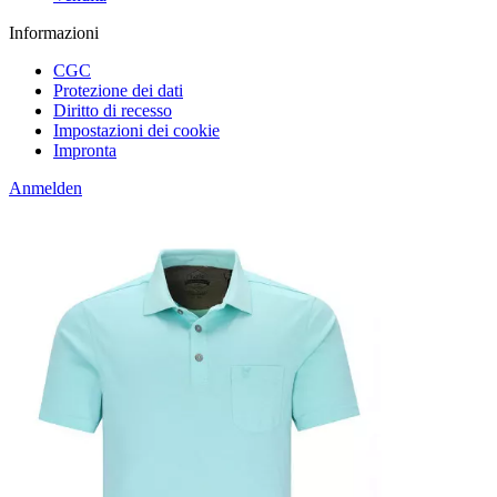
Informazioni
CGC
Protezione dei dati
Diritto di recesso
Impostazioni dei cookie
Impronta
Anmelden