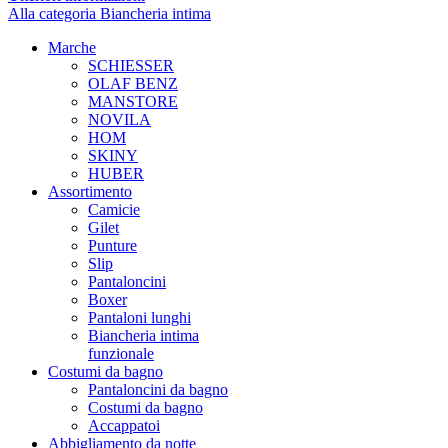
Alla categoria Biancheria intima
Marche
SCHIESSER
OLAF BENZ
MANSTORE
NOVILA
HOM
SKINY
HUBER
Assortimento
Camicie
Gilet
Punture
Slip
Pantaloncini
Boxer
Pantaloni lunghi
Biancheria intima
funzionale
Costumi da bagno
Pantaloncini da bagno
Costumi da bagno
Accappatoi
Abbigliamento da notte