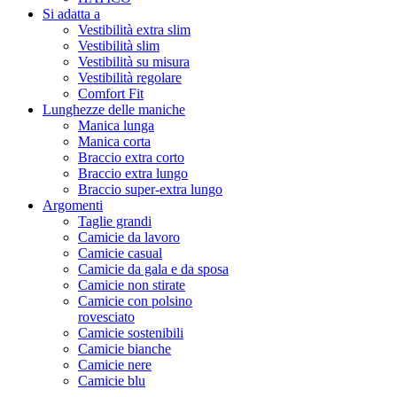
Si adatta a
Vestibilità extra slim
Vestibilità slim
Vestibilità su misura
Vestibilità regolare
Comfort Fit
Lunghezze delle maniche
Manica lunga
Manica corta
Braccio extra corto
Braccio extra lungo
Braccio super-extra lungo
Argomenti
Taglie grandi
Camicie da lavoro
Camicie casual
Camicie da gala e da sposa
Camicie non stirate
Camicie con polsino
rovesciato
Camicie sostenibili
Camicie bianche
Camicie nere
Camicie blu