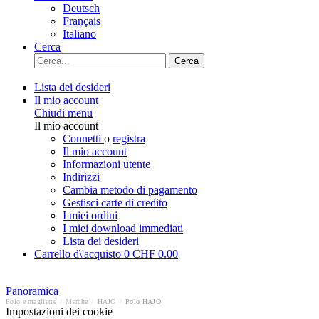
Deutsch
Français
Italiano
Cerca
Cerca
Lista dei desideri
Il mio account
Chiudi menu
Il mio account
Connetti
o
registra
Il mio account
Informazioni utente
Indirizzi
Cambia metodo di pagamento
Gestisci carte di credito
I miei ordini
I miei download immediati
Lista dei desideri
Carrello d\'acquisto
0
CHF 0.00
Panoramica
Polo e magliette
/
Marche
/
HAJO
/
Polo HAJO
Impostazioni dei cookie