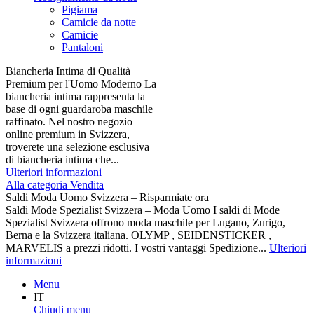
Pigiama
Camicie da notte
Camicie
Pantaloni
Biancheria Intima di Qualità
Premium per l'Uomo Moderno La
biancheria intima rappresenta la
base di ogni guardaroba maschile
raffinato. Nel nostro negozio
online premium in Svizzera,
troverete una selezione esclusiva
di biancheria intima che...
Ulteriori informazioni
Alla categoria Vendita
Saldi Moda Uomo Svizzera – Risparmiate ora
Saldi Mode Spezialist Svizzera – Moda Uomo I saldi di Mode
Spezialist Svizzera offrono moda maschile per Lugano, Zurigo,
Berna e la Svizzera italiana. OLYMP , SEIDENSTICKER ,
MARVELIS a prezzi ridotti. I vostri vantaggi Spedizione...
Ulteriori
informazioni
Menu
IT
Chiudi menu