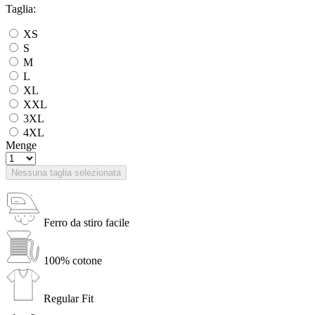
Taglia:
XS
S
M
L
XL
XXL
3XL
4XL
Menge
Nessuna taglia selezionata
Ferro da stiro facile
100% cotone
Regular Fit