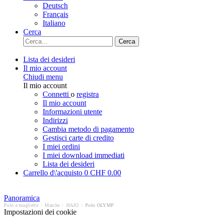
Deutsch
Français
Italiano
Cerca
Cerca
Lista dei desideri
Il mio account
Chiudi menu
Il mio account
Connetti
o
registra
Il mio account
Informazioni utente
Indirizzi
Cambia metodo di pagamento
Gestisci carte di credito
I miei ordini
I miei download immediati
Lista dei desideri
Carrello d\'acquisto
0
CHF 0.00
Panoramica
Polo e magliette
/
Marche
/
HAJO
/
Polo OLYMP
Impostazioni dei cookie