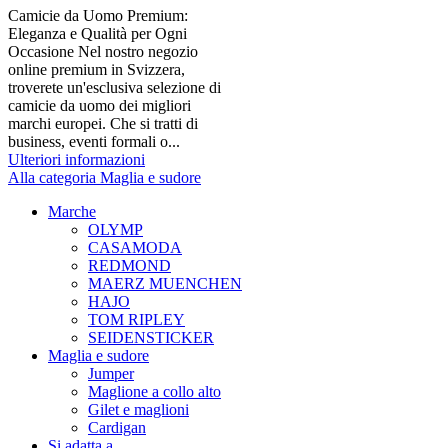
Camicie da Uomo Premium:
Eleganza e Qualità per Ogni
Occasione Nel nostro negozio
online premium in Svizzera,
troverete un'esclusiva selezione di
camicie da uomo dei migliori
marchi europei. Che si tratti di
business, eventi formali o...
Ulteriori informazioni
Alla categoria Maglia e sudore
Marche
OLYMP
CASAMODA
REDMOND
MAERZ MUENCHEN
HAJO
TOM RIPLEY
SEIDENSTICKER
Maglia e sudore
Jumper
Maglione a collo alto
Gilet e maglioni
Cardigan
Si adatta a