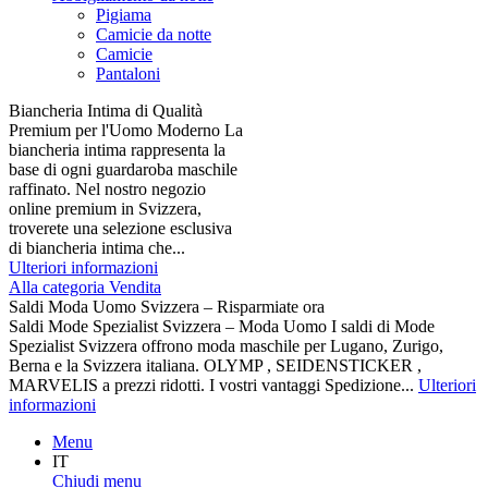
Pigiama
Camicie da notte
Camicie
Pantaloni
Biancheria Intima di Qualità
Premium per l'Uomo Moderno La
biancheria intima rappresenta la
base di ogni guardaroba maschile
raffinato. Nel nostro negozio
online premium in Svizzera,
troverete una selezione esclusiva
di biancheria intima che...
Ulteriori informazioni
Alla categoria Vendita
Saldi Moda Uomo Svizzera – Risparmiate ora
Saldi Mode Spezialist Svizzera – Moda Uomo I saldi di Mode
Spezialist Svizzera offrono moda maschile per Lugano, Zurigo,
Berna e la Svizzera italiana. OLYMP , SEIDENSTICKER ,
MARVELIS a prezzi ridotti. I vostri vantaggi Spedizione...
Ulteriori
informazioni
Menu
IT
Chiudi menu