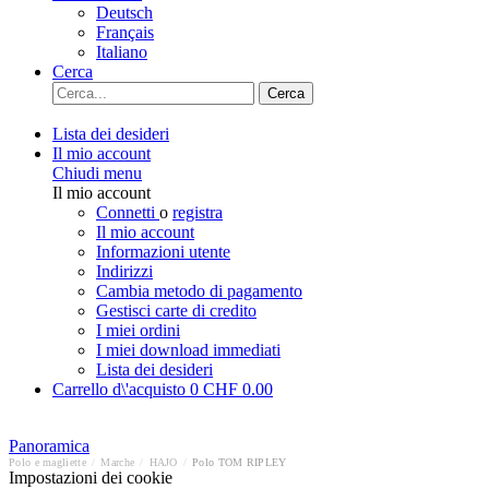
Deutsch
Français
Italiano
Cerca
Cerca
Lista dei desideri
Il mio account
Chiudi menu
Il mio account
Connetti
o
registra
Il mio account
Informazioni utente
Indirizzi
Cambia metodo di pagamento
Gestisci carte di credito
I miei ordini
I miei download immediati
Lista dei desideri
Carrello d\'acquisto
0
CHF 0.00
Panoramica
Polo e magliette
/
Marche
/
HAJO
/
Polo TOM RIPLEY
Impostazioni dei cookie