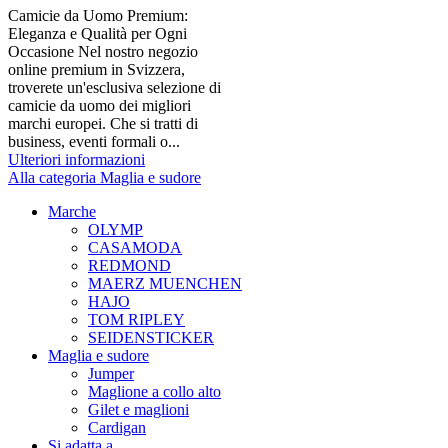
Camicie da Uomo Premium:
Eleganza e Qualità per Ogni
Occasione Nel nostro negozio
online premium in Svizzera,
troverete un'esclusiva selezione di
camicie da uomo dei migliori
marchi europei. Che si tratti di
business, eventi formali o...
Ulteriori informazioni
Alla categoria Maglia e sudore
Marche
OLYMP
CASAMODA
REDMOND
MAERZ MUENCHEN
HAJO
TOM RIPLEY
SEIDENSTICKER
Maglia e sudore
Jumper
Maglione a collo alto
Gilet e maglioni
Cardigan
Si adatta a