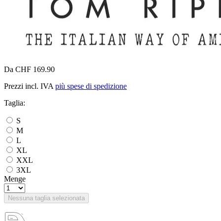
Da CHF 169.90
Prezzi incl. IVA
più spese di spedizione
Taglia:
S
M
L
XL
XXL
3XL
Menge
Nessuna taglia selezionata