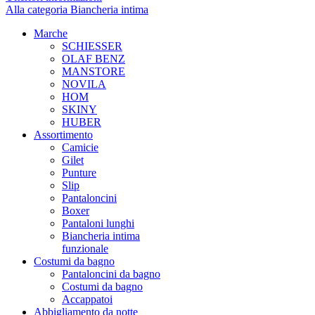
Alla categoria Biancheria intima
Marche
SCHIESSER
OLAF BENZ
MANSTORE
NOVILA
HOM
SKINY
HUBER
Assortimento
Camicie
Gilet
Punture
Slip
Pantaloncini
Boxer
Pantaloni lunghi
Biancheria intima
funzionale
Costumi da bagno
Pantaloncini da bagno
Costumi da bagno
Accappatoi
Abbigliamento da notte