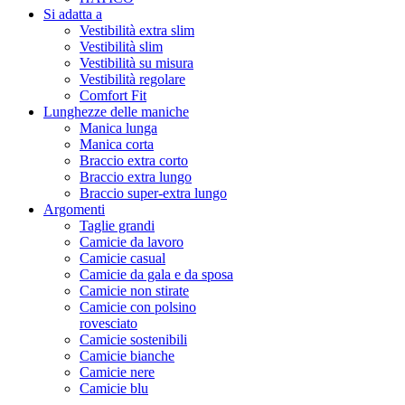
Si adatta a
Vestibilità extra slim
Vestibilità slim
Vestibilità su misura
Vestibilità regolare
Comfort Fit
Lunghezze delle maniche
Manica lunga
Manica corta
Braccio extra corto
Braccio extra lungo
Braccio super-extra lungo
Argomenti
Taglie grandi
Camicie da lavoro
Camicie casual
Camicie da gala e da sposa
Camicie non stirate
Camicie con polsino
rovesciato
Camicie sostenibili
Camicie bianche
Camicie nere
Camicie blu