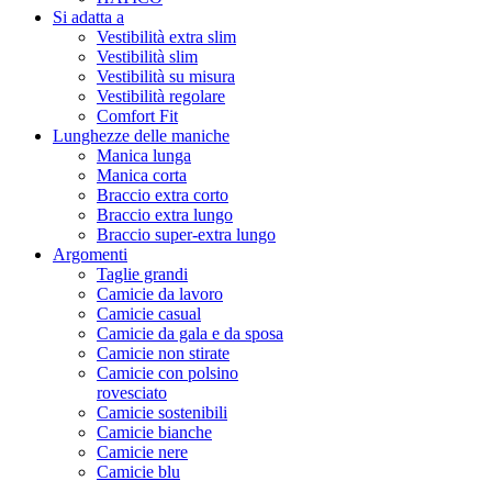
Si adatta a
Vestibilità extra slim
Vestibilità slim
Vestibilità su misura
Vestibilità regolare
Comfort Fit
Lunghezze delle maniche
Manica lunga
Manica corta
Braccio extra corto
Braccio extra lungo
Braccio super-extra lungo
Argomenti
Taglie grandi
Camicie da lavoro
Camicie casual
Camicie da gala e da sposa
Camicie non stirate
Camicie con polsino
rovesciato
Camicie sostenibili
Camicie bianche
Camicie nere
Camicie blu