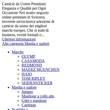
Camicie da Uomo Premium:
Eleganza e Qualità per Ogni
Occasione Nel nostro negozio
online premium in Svizzera,
troverete un'esclusiva selezione di
camicie da uomo dei migliori
marchi europei. Che si tratti di
business, eventi formali o...
Ulteriori informazioni
Alla categoria Maglia e sudore
Marche
OLYMP
CASAMODA
REDMOND
MAERZ MUENCHEN
HAJO
TOM RIPLEY
SEIDENSTICKER
Maglia e sudore
Jumper
Maglione a collo alto
Gilet e maglioni
Cardigan
Si adatta a