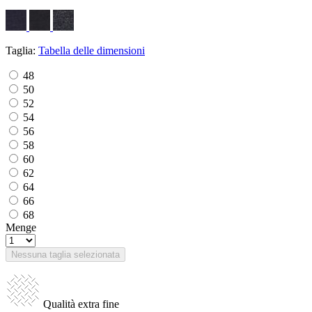
Taglia:
Tabella delle dimensioni
48
50
52
54
56
58
60
62
64
66
68
Menge
Nessuna taglia selezionata
Qualità extra fine