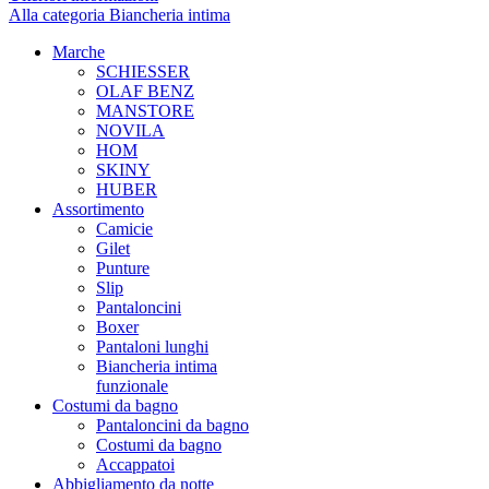
Alla categoria Biancheria intima
Marche
SCHIESSER
OLAF BENZ
MANSTORE
NOVILA
HOM
SKINY
HUBER
Assortimento
Camicie
Gilet
Punture
Slip
Pantaloncini
Boxer
Pantaloni lunghi
Biancheria intima
funzionale
Costumi da bagno
Pantaloncini da bagno
Costumi da bagno
Accappatoi
Abbigliamento da notte