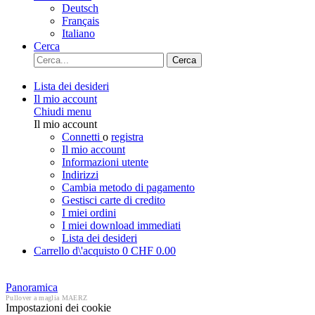
Deutsch
Français
Italiano
Cerca
Cerca
Lista dei desideri
Il mio account
Chiudi menu
Il mio account
Connetti
o
registra
Il mio account
Informazioni utente
Indirizzi
Cambia metodo di pagamento
Gestisci carte di credito
I miei ordini
I miei download immediati
Lista dei desideri
Carrello d\'acquisto
0
CHF 0.00
Panoramica
Pullover a maglia MAERZ
Impostazioni dei cookie