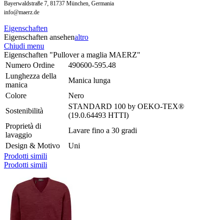
Bayerwaldstraße 7, 81737 München, Germania
info@maerz.de
Eigenschaften
Eigenschaften ansehen
altro
Chiudi menu
Eigenschaften "Pullover a maglia MAERZ"
Numero Ordine
490600-595.48
Lunghezza della
Manica lunga
manica
Colore
Nero
STANDARD 100 by OEKO-TEX®
Sostenibilità
(19.0.64493 HTTI)
Proprietà di
Lavare fino a 30 gradi
lavaggio
Design & Motivo
Uni
Prodotti simili
Prodotti simili