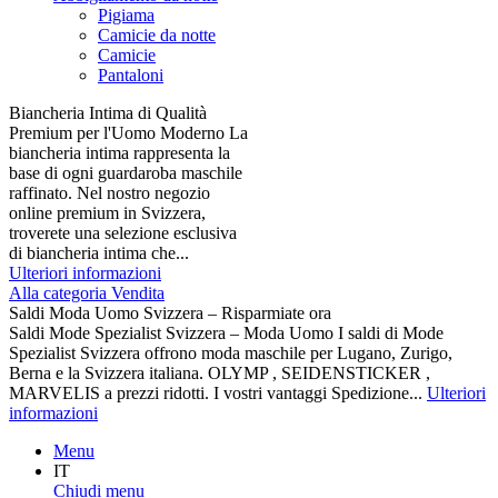
Pigiama
Camicie da notte
Camicie
Pantaloni
Biancheria Intima di Qualità
Premium per l'Uomo Moderno La
biancheria intima rappresenta la
base di ogni guardaroba maschile
raffinato. Nel nostro negozio
online premium in Svizzera,
troverete una selezione esclusiva
di biancheria intima che...
Ulteriori informazioni
Alla categoria Vendita
Saldi Moda Uomo Svizzera – Risparmiate ora
Saldi Mode Spezialist Svizzera – Moda Uomo I saldi di Mode
Spezialist Svizzera offrono moda maschile per Lugano, Zurigo,
Berna e la Svizzera italiana. OLYMP , SEIDENSTICKER ,
MARVELIS a prezzi ridotti. I vostri vantaggi Spedizione...
Ulteriori
informazioni
Menu
IT
Chiudi menu