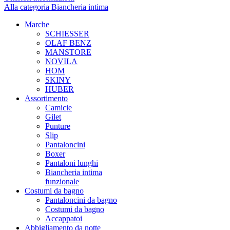
Alla categoria Biancheria intima
Marche
SCHIESSER
OLAF BENZ
MANSTORE
NOVILA
HOM
SKINY
HUBER
Assortimento
Camicie
Gilet
Punture
Slip
Pantaloncini
Boxer
Pantaloni lunghi
Biancheria intima
funzionale
Costumi da bagno
Pantaloncini da bagno
Costumi da bagno
Accappatoi
Abbigliamento da notte