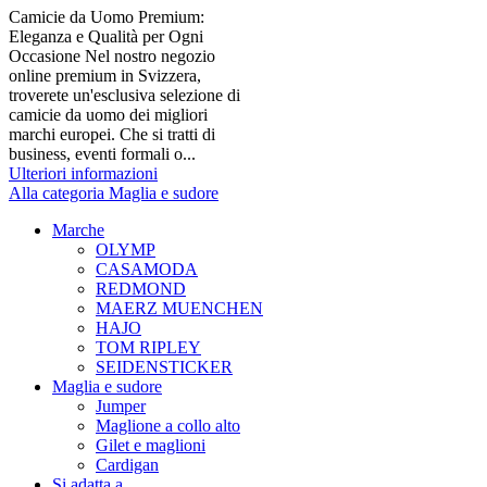
Camicie da Uomo Premium:
Eleganza e Qualità per Ogni
Occasione Nel nostro negozio
online premium in Svizzera,
troverete un'esclusiva selezione di
camicie da uomo dei migliori
marchi europei. Che si tratti di
business, eventi formali o...
Ulteriori informazioni
Alla categoria Maglia e sudore
Marche
OLYMP
CASAMODA
REDMOND
MAERZ MUENCHEN
HAJO
TOM RIPLEY
SEIDENSTICKER
Maglia e sudore
Jumper
Maglione a collo alto
Gilet e maglioni
Cardigan
Si adatta a