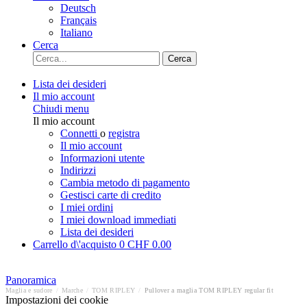
Deutsch
Français
Italiano
Cerca
Cerca
Lista dei desideri
Il mio account
Chiudi menu
Il mio account
Connetti
o
registra
Il mio account
Informazioni utente
Indirizzi
Cambia metodo di pagamento
Gestisci carte di credito
I miei ordini
I miei download immediati
Lista dei desideri
Carrello d\'acquisto
0
CHF 0.00
Panoramica
Maglia e sudore
/
Marche
/
TOM RIPLEY
/
Pullover a maglia TOM RIPLEY regular fit
Impostazioni dei cookie