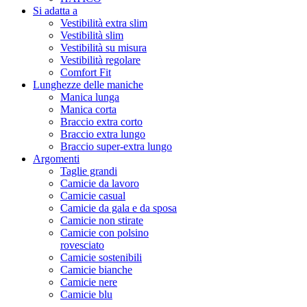
Si adatta a
Vestibilità extra slim
Vestibilità slim
Vestibilità su misura
Vestibilità regolare
Comfort Fit
Lunghezze delle maniche
Manica lunga
Manica corta
Braccio extra corto
Braccio extra lungo
Braccio super-extra lungo
Argomenti
Taglie grandi
Camicie da lavoro
Camicie casual
Camicie da gala e da sposa
Camicie non stirate
Camicie con polsino
rovesciato
Camicie sostenibili
Camicie bianche
Camicie nere
Camicie blu