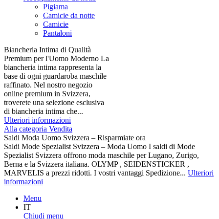
Pigiama
Camicie da notte
Camicie
Pantaloni
Biancheria Intima di Qualità
Premium per l'Uomo Moderno La
biancheria intima rappresenta la
base di ogni guardaroba maschile
raffinato. Nel nostro negozio
online premium in Svizzera,
troverete una selezione esclusiva
di biancheria intima che...
Ulteriori informazioni
Alla categoria Vendita
Saldi Moda Uomo Svizzera – Risparmiate ora
Saldi Mode Spezialist Svizzera – Moda Uomo I saldi di Mode
Spezialist Svizzera offrono moda maschile per Lugano, Zurigo,
Berna e la Svizzera italiana. OLYMP , SEIDENSTICKER ,
MARVELIS a prezzi ridotti. I vostri vantaggi Spedizione...
Ulteriori
informazioni
Menu
IT
Chiudi menu