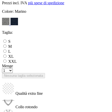
Prezzi incl. IVA
più spese di spedizione
Colore:
Marino
Taglia:
S
M
L
XL
XXL
Menge
Nessuna taglia selezionata
Qualità extra fine
Collo rotondo