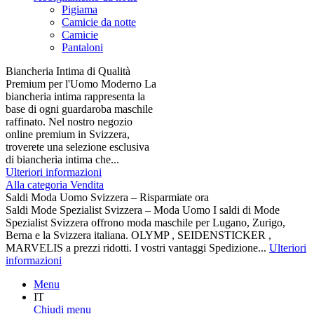
Pigiama
Camicie da notte
Camicie
Pantaloni
Biancheria Intima di Qualità
Premium per l'Uomo Moderno La
biancheria intima rappresenta la
base di ogni guardaroba maschile
raffinato. Nel nostro negozio
online premium in Svizzera,
troverete una selezione esclusiva
di biancheria intima che...
Ulteriori informazioni
Alla categoria Vendita
Saldi Moda Uomo Svizzera – Risparmiate ora
Saldi Mode Spezialist Svizzera – Moda Uomo I saldi di Mode
Spezialist Svizzera offrono moda maschile per Lugano, Zurigo,
Berna e la Svizzera italiana. OLYMP , SEIDENSTICKER ,
MARVELIS a prezzi ridotti. I vostri vantaggi Spedizione...
Ulteriori
informazioni
Menu
IT
Chiudi menu