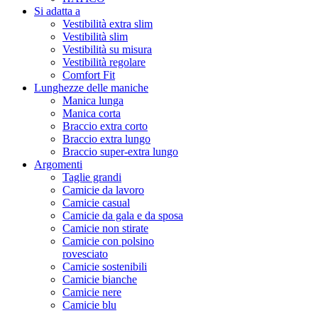
Si adatta a
Vestibilità extra slim
Vestibilità slim
Vestibilità su misura
Vestibilità regolare
Comfort Fit
Lunghezze delle maniche
Manica lunga
Manica corta
Braccio extra corto
Braccio extra lungo
Braccio super-extra lungo
Argomenti
Taglie grandi
Camicie da lavoro
Camicie casual
Camicie da gala e da sposa
Camicie non stirate
Camicie con polsino
rovesciato
Camicie sostenibili
Camicie bianche
Camicie nere
Camicie blu