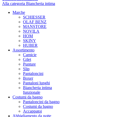
Alla categoria Biancheria intima
Marche
SCHIESSER
OLAF BENZ
MANSTORE
NOVILA
HOM
SKINY
HUBER
Assortimento
Camicie
Gilet
Punture
Slip
Pantaloncini
Boxer
Pantaloni lunghi
Biancheria intima
funzionale
Costumi da bagno
Pantaloncini da bagno
Costumi da bagno
Accappatoi
Abbigliamento da notte