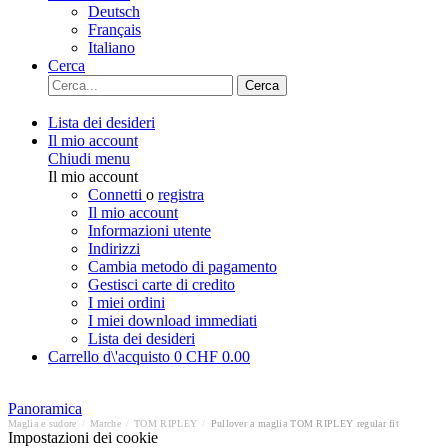
Deutsch
Français
Italiano
Cerca
Cerca
Lista dei desideri
Il mio account
Chiudi menu
Il mio account
Connetti
o
registra
Il mio account
Informazioni utente
Indirizzi
Cambia metodo di pagamento
Gestisci carte di credito
I miei ordini
I miei download immediati
Lista dei desideri
Carrello d\'acquisto
0
CHF 0.00
Panoramica
Maglia e sudore
/
Marche
/
TOM RIPLEY
/
Pullover a maglia TOM RIPLEY regular fit
Impostazioni dei cookie