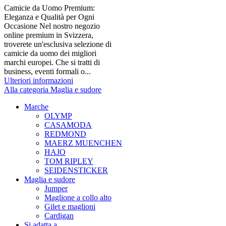
Camicie da Uomo Premium:
Eleganza e Qualità per Ogni
Occasione Nel nostro negozio
online premium in Svizzera,
troverete un'esclusiva selezione di
camicie da uomo dei migliori
marchi europei. Che si tratti di
business, eventi formali o...
Ulteriori informazioni
Alla categoria Maglia e sudore
Marche
OLYMP
CASAMODA
REDMOND
MAERZ MUENCHEN
HAJO
TOM RIPLEY
SEIDENSTICKER
Maglia e sudore
Jumper
Maglione a collo alto
Gilet e maglioni
Cardigan
Si adatta a