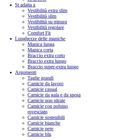
Si adatta a
Vestibilità extra slim
Vestibilità slim
Vestibilità su misura
Vestibilità regolare
Comfort Fit
Lunghezze delle maniche
Manica lunga
Manica corta
Braccio extra corto
Braccio extra lungo
Braccio super-extra lungo
Argomenti
Taglie grandi
Camicie da lavoro
Camicie casual
Camicie da gala e da sposa
Camicie non stirate
Camicie con polsino
rovesciato
Camicie sostenibili
Camicie bianche
Camicie nere
Camicie blu