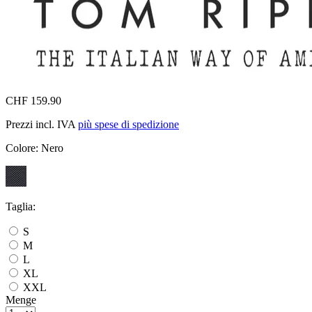
CHF 159.90
Prezzi incl. IVA
più spese di spedizione
Colore:
Nero
Taglia:
S
M
L
XL
XXL
Menge