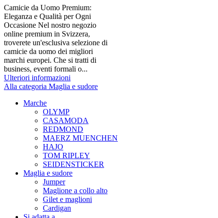
Camicie da Uomo Premium:
Eleganza e Qualità per Ogni
Occasione Nel nostro negozio
online premium in Svizzera,
troverete un'esclusiva selezione di
camicie da uomo dei migliori
marchi europei. Che si tratti di
business, eventi formali o...
Ulteriori informazioni
Alla categoria Maglia e sudore
Marche
OLYMP
CASAMODA
REDMOND
MAERZ MUENCHEN
HAJO
TOM RIPLEY
SEIDENSTICKER
Maglia e sudore
Jumper
Maglione a collo alto
Gilet e maglioni
Cardigan
Si adatta a