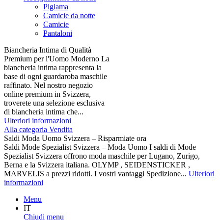
Pigiama
Camicie da notte
Camicie
Pantaloni
Biancheria Intima di Qualità
Premium per l'Uomo Moderno La
biancheria intima rappresenta la
base di ogni guardaroba maschile
raffinato. Nel nostro negozio
online premium in Svizzera,
troverete una selezione esclusiva
di biancheria intima che...
Ulteriori informazioni
Alla categoria Vendita
Saldi Moda Uomo Svizzera – Risparmiate ora
Saldi Mode Spezialist Svizzera – Moda Uomo I saldi di Mode
Spezialist Svizzera offrono moda maschile per Lugano, Zurigo,
Berna e la Svizzera italiana. OLYMP , SEIDENSTICKER ,
MARVELIS a prezzi ridotti. I vostri vantaggi Spedizione...
Ulteriori
informazioni
Menu
IT
Chiudi menu