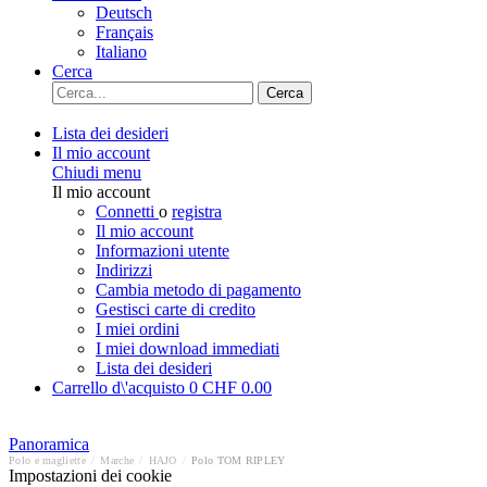
Deutsch
Français
Italiano
Cerca
Cerca
Lista dei desideri
Il mio account
Chiudi menu
Il mio account
Connetti
o
registra
Il mio account
Informazioni utente
Indirizzi
Cambia metodo di pagamento
Gestisci carte di credito
I miei ordini
I miei download immediati
Lista dei desideri
Carrello d\'acquisto
0
CHF 0.00
Panoramica
Polo e magliette
/
Marche
/
HAJO
/
Polo TOM RIPLEY
Impostazioni dei cookie