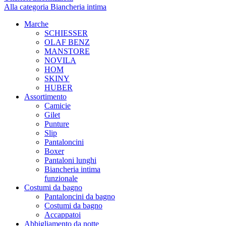
Alla categoria Biancheria intima
Marche
SCHIESSER
OLAF BENZ
MANSTORE
NOVILA
HOM
SKINY
HUBER
Assortimento
Camicie
Gilet
Punture
Slip
Pantaloncini
Boxer
Pantaloni lunghi
Biancheria intima
funzionale
Costumi da bagno
Pantaloncini da bagno
Costumi da bagno
Accappatoi
Abbigliamento da notte