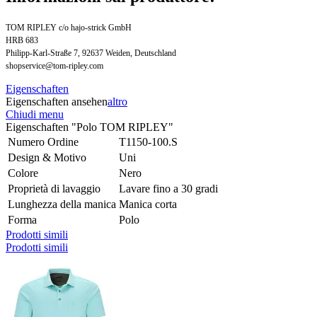
TOM RIPLEY c/o hajo-strick GmbH
HRB 683
Philipp-Karl-Straße 7, 92637 Weiden, Deutschland
shopservice@tom-ripley.com
Eigenschaften
Eigenschaften ansehen
altro
Chiudi menu
Eigenschaften "Polo TOM RIPLEY"
Numero Ordine
T1150-100.S
Design & Motivo
Uni
Colore
Nero
Proprietà di lavaggio
Lavare fino a 30 gradi
Lunghezza della manica
Manica corta
Forma
Polo
Prodotti simili
Prodotti simili