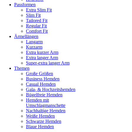
Passformen
Extra Slim Fit
Slim Fit
Tailored Fit
Regular Fit
Comfort Fit
Ärmellängen
Langarm
Kurzarm
Extra kurzer Arm
Extra langer Arm
Super-extra langer Arm
Themen
Große Größen
Business Hemden
Casual Hemden
Gala- & Hochzeitshemden
Bügelfreie Hemden
Hemden mit
Umschlagmanschette
Nachhaltige Hemden
Weiße Hemden
Schwarze Hemden
Blaue Hemden