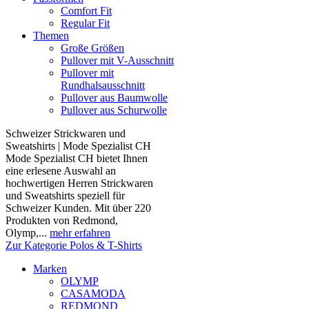
Comfort Fit
Regular Fit
Themen
Große Größen
Pullover mit V-Ausschnitt
Pullover mit
Rundhalsausschnitt
Pullover aus Baumwolle
Pullover aus Schurwolle
Schweizer Strickwaren und
Sweatshirts | Mode Spezialist CH
Mode Spezialist CH bietet Ihnen
eine erlesene Auswahl an
hochwertigen Herren Strickwaren
und Sweatshirts speziell für
Schweizer Kunden. Mit über 220
Produkten von Redmond,
Olymp,...
mehr erfahren
Zur Kategorie Polos & T-Shirts
Marken
OLYMP
CASAMODA
REDMOND