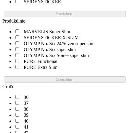
SEIDENSTICKER
Speichern
Produktlinie
MARVELIS Super Slim
SEIDENSTICKER X-SLIM
OLYMP No. Six 24/Seven super slim
OLYMP No. Six super slim
OLYMP No. Six Soirée super slim
PURE Functional
PURE Extra Slim
Speichern
Größe
36
37
38
39
40
41
42