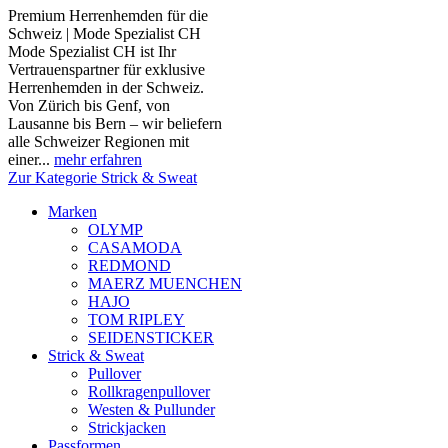
Premium Herrenhemden für die
Schweiz | Mode Spezialist CH
Mode Spezialist CH ist Ihr
Vertrauenspartner für exklusive
Herrenhemden in der Schweiz.
Von Zürich bis Genf, von
Lausanne bis Bern – wir beliefern
alle Schweizer Regionen mit
einer...
mehr erfahren
Zur Kategorie Strick & Sweat
Marken
OLYMP
CASAMODA
REDMOND
MAERZ MUENCHEN
HAJO
TOM RIPLEY
SEIDENSTICKER
Strick & Sweat
Pullover
Rollkragenpullover
Westen & Pullunder
Strickjacken
Passformen