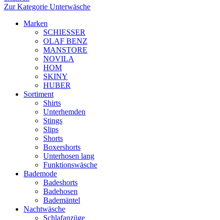
Zur Kategorie Unterwäsche
Marken
SCHIESSER
OLAF BENZ
MANSTORE
NOVILA
HOM
SKINY
HUBER
Sortiment
Shirts
Unterhemden
Stings
Slips
Shorts
Boxershorts
Unterhosen lang
Funktionswäsche
Bademode
Badeshorts
Badehosen
Bademäntel
Nachtwäsche
Schlafanzüge