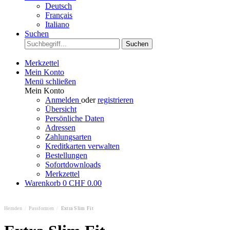
Deutsch
Français
Italiano
Suchen
Suchen
Merkzettel
Mein Konto
Menü schließen
Mein Konto
Anmelden
oder
registrieren
Übersicht
Persönliche Daten
Adressen
Zahlungsarten
Kreditkarten verwalten
Bestellungen
Sofortdownloads
Merkzettel
Warenkorb
0
CHF 0.00
Hemden
/
Passformen
/
Extra Slim Fit