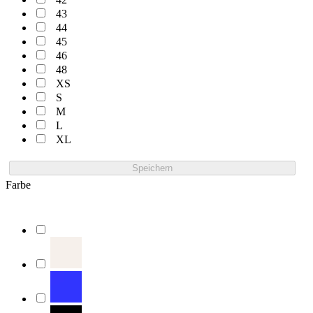
43
44
45
46
48
XS
S
M
L
XL
Speichern
Farbe