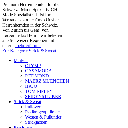
Premium Herrenhemden für die
Schweiz | Mode Spezialist CH
Mode Spezialist CH ist Ihr
Vertrauenspartner für exklusive
Herrenhemden in der Schweiz.
Von Zürich bis Genf, von
Lausanne bis Bern – wir beliefern
alle Schweizer Regionen mit
einer...
mehr erfahren
Zur Kategorie Strick & Sweat
Marken
OLYMP
CASAMODA
REDMOND
MAERZ MUENCHEN
HAJO
TOM RIPLEY
SEIDENSTICKER
Strick & Sweat
Pullover
Rollkragenpullover
Westen & Pullunder
Strickjacken
Passformen