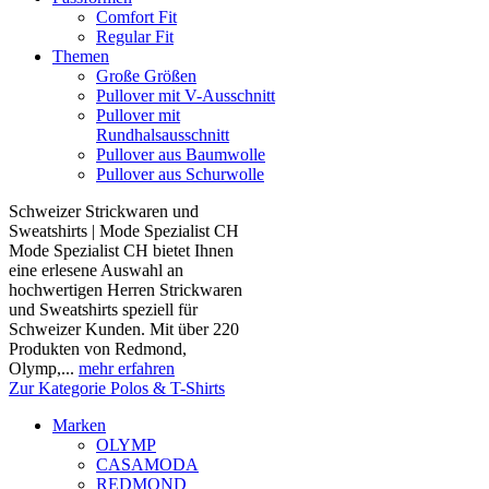
Comfort Fit
Regular Fit
Themen
Große Größen
Pullover mit V-Ausschnitt
Pullover mit
Rundhalsausschnitt
Pullover aus Baumwolle
Pullover aus Schurwolle
Schweizer Strickwaren und
Sweatshirts | Mode Spezialist CH
Mode Spezialist CH bietet Ihnen
eine erlesene Auswahl an
hochwertigen Herren Strickwaren
und Sweatshirts speziell für
Schweizer Kunden. Mit über 220
Produkten von Redmond,
Olymp,...
mehr erfahren
Zur Kategorie Polos & T-Shirts
Marken
OLYMP
CASAMODA
REDMOND