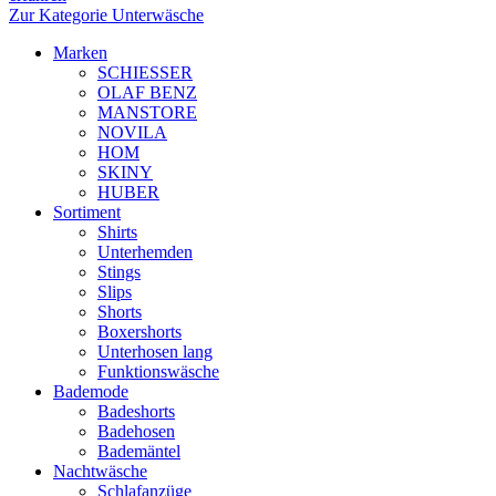
Zur Kategorie Unterwäsche
Marken
SCHIESSER
OLAF BENZ
MANSTORE
NOVILA
HOM
SKINY
HUBER
Sortiment
Shirts
Unterhemden
Stings
Slips
Shorts
Boxershorts
Unterhosen lang
Funktionswäsche
Bademode
Badeshorts
Badehosen
Bademäntel
Nachtwäsche
Schlafanzüge