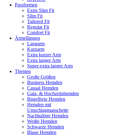
Passformen
Extra Slim Fit
Slim Fit
Tailored Fit
Regular Fit
Comfort Fit
Ärmellängen
Langarm
Kurzarm
Extra kurzer Arm
Extra langer Arm
Super-extra langer Arm
Themen
Große Größen
Business Hemden
Casual Hemden
Gala- & Hochzeitshemden
Bügelfreie Hemden
Hemden mit
Umschlagmanschette
Nachhaltige Hemden
Weiße Hemden
Schwarze Hemden
Blaue Hemden