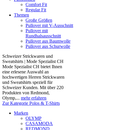
Comfort Fit
Regular Fit
Themen
Große Größen
Pullover mit V-Ausschnitt
Pullover mit
Rundhalsausschnitt
Pullover aus Baumwolle
Pullover aus Schurwolle
Schweizer Strickwaren und
Sweatshirts | Mode Spezialist CH
Mode Spezialist CH bietet Ihnen
eine erlesene Auswahl an
hochwertigen Herren Strickwaren
und Sweatshirts speziell für
Schweizer Kunden. Mit über 220
Produkten von Redmond,
Olymp,...
mehr erfahren
Zur Kategorie Polos & T-Shirts
Marken
OLYMP
CASAMODA
REDMOND