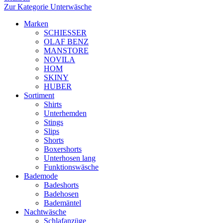
Zur Kategorie Unterwäsche
Marken
SCHIESSER
OLAF BENZ
MANSTORE
NOVILA
HOM
SKINY
HUBER
Sortiment
Shirts
Unterhemden
Stings
Slips
Shorts
Boxershorts
Unterhosen lang
Funktionswäsche
Bademode
Badeshorts
Badehosen
Bademäntel
Nachtwäsche
Schlafanzüge