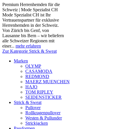
Premium Herrenhemden für die
Schweiz | Mode Spezialist CH
Mode Spezialist CH ist Ihr
Vertrauenspartner für exklusive
Herrenhemden in der Schweiz.
Von Zürich bis Genf, von
Lausanne bis Bern – wir beliefern
alle Schweizer Regionen mit
einer...
mehr erfahren
Zur Kategorie Strick & Sweat
Marken
OLYMP
CASAMODA
REDMOND
MAERZ MUENCHEN
HAJO
TOM RIPLEY
SEIDENSTICKER
Strick & Sweat
Pullover
Rollkragenpullover
Westen & Pullunder
Strickjacken
Passformen