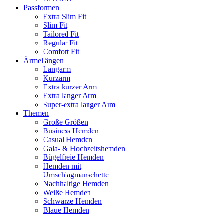
Passformen
Extra Slim Fit
Slim Fit
Tailored Fit
Regular Fit
Comfort Fit
Ärmellängen
Langarm
Kurzarm
Extra kurzer Arm
Extra langer Arm
Super-extra langer Arm
Themen
Große Größen
Business Hemden
Casual Hemden
Gala- & Hochzeitshemden
Bügelfreie Hemden
Hemden mit
Umschlagmanschette
Nachhaltige Hemden
Weiße Hemden
Schwarze Hemden
Blaue Hemden