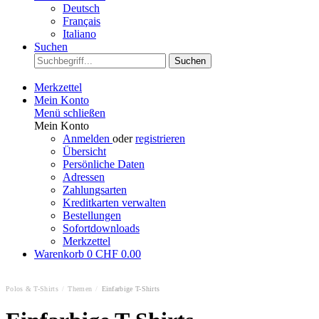
Deutsch
Français
Italiano
Suchen
Suchen
Merkzettel
Mein Konto
Menü schließen
Mein Konto
Anmelden
oder
registrieren
Übersicht
Persönliche Daten
Adressen
Zahlungsarten
Kreditkarten verwalten
Bestellungen
Sofortdownloads
Merkzettel
Warenkorb
0
CHF 0.00
Polos & T-Shirts
/
Themen
/
Einfarbige T-Shirts