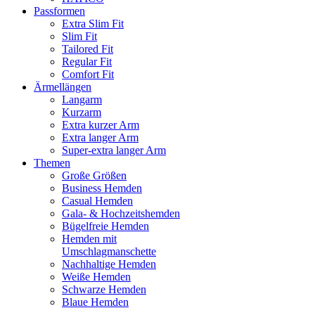
Passformen
Extra Slim Fit
Slim Fit
Tailored Fit
Regular Fit
Comfort Fit
Ärmellängen
Langarm
Kurzarm
Extra kurzer Arm
Extra langer Arm
Super-extra langer Arm
Themen
Große Größen
Business Hemden
Casual Hemden
Gala- & Hochzeitshemden
Bügelfreie Hemden
Hemden mit
Umschlagmanschette
Nachhaltige Hemden
Weiße Hemden
Schwarze Hemden
Blaue Hemden