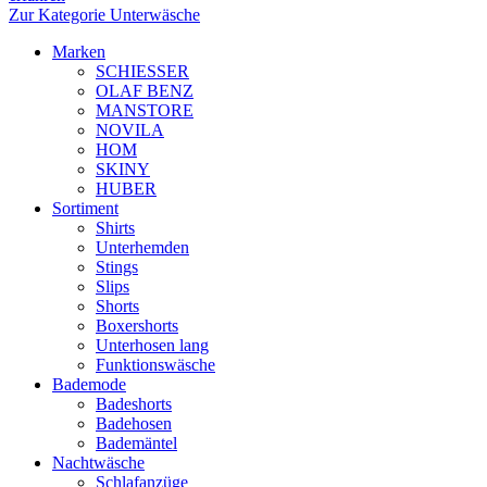
Zur Kategorie Unterwäsche
Marken
SCHIESSER
OLAF BENZ
MANSTORE
NOVILA
HOM
SKINY
HUBER
Sortiment
Shirts
Unterhemden
Stings
Slips
Shorts
Boxershorts
Unterhosen lang
Funktionswäsche
Bademode
Badeshorts
Badehosen
Bademäntel
Nachtwäsche
Schlafanzüge