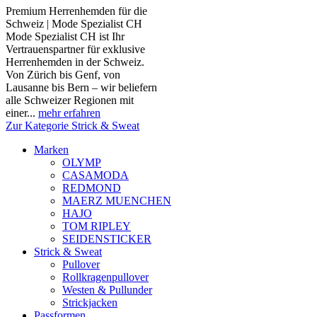
Premium Herrenhemden für die
Schweiz | Mode Spezialist CH
Mode Spezialist CH ist Ihr
Vertrauenspartner für exklusive
Herrenhemden in der Schweiz.
Von Zürich bis Genf, von
Lausanne bis Bern – wir beliefern
alle Schweizer Regionen mit
einer...
mehr erfahren
Zur Kategorie Strick & Sweat
Marken
OLYMP
CASAMODA
REDMOND
MAERZ MUENCHEN
HAJO
TOM RIPLEY
SEIDENSTICKER
Strick & Sweat
Pullover
Rollkragenpullover
Westen & Pullunder
Strickjacken
Passformen