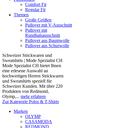
Comfort Fit
Regular Fit
Themen
Große Größen
Pullover mit V-Ausschnitt
Pullover mit
Rundhalsausschnitt
Pullover aus Baumwolle
Pullover aus Schurwolle
Schweizer Strickwaren und
Sweatshirts | Mode Spezialist CH
Mode Spezialist CH bietet Ihnen
eine erlesene Auswahl an
hochwertigen Herren Strickwaren
und Sweatshirts speziell für
Schweizer Kunden. Mit über 220
Produkten von Redmond,
Olymp,...
mehr erfahren
Zur Kategorie Polos & T-Shirts
Marken
OLYMP
CASAMODA
REDMOND